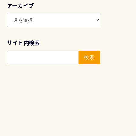
アーカイブ
ア
ー
カ
イ
サイト内検索
ブ
検
索: