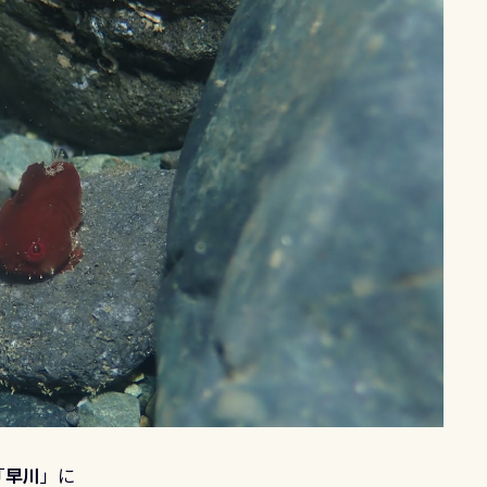
「
早川
」に