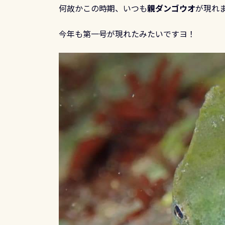
何故かこの時期、いつも
親ダンゴウオ
が現れ
今年も第一号が現れたみたいですヨ！