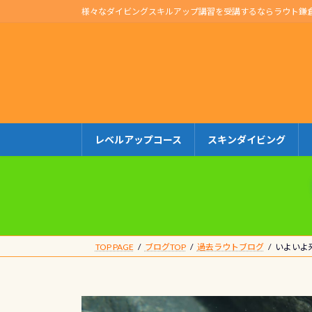
コ
ナ
様々なダイビングスキルアップ講習を受講するならラウト鎌
ン
ビ
テ
ゲ
ン
ー
ツ
シ
へ
ョ
ス
ン
キ
に
レベルアップコース
スキンダイビング
ッ
移
プ
動
TOP PAGE
ブログTOP
過去ラウトブログ
いよいよ