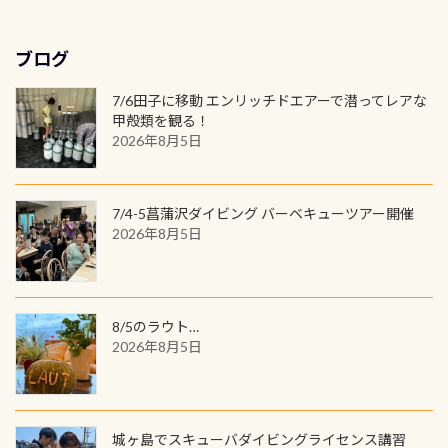
年に、PADIとともに、あなたの海の
深が浅いので危険ではありません流
ラベルが付いてます(^.^) ・Tシャツ
はこちら
水検査料5,500円がなんと無料になり
窓口は、PADIダイブセンターのみ
物語を始めてみませんか。あなたの
れの速さから、渦になっている箇所
3,980円(税別) ・パーカー 6,980円 ・
ます！ ドライスーツクリーニングだ
勿論当店でも発行出来ます（他団体
最初の1枚、あるいは次の1枚が、60
もあればダウンカレントが発生して
ブログ
トートバック M 1,980円 ・トートバ
けでも出そうと思ってる方は、セッ
の方もOK） 詳しいページ作りました
周年記念デザインになります 今始
いる箇所などもあり、なかなか海では
ック S 1,390円 ・ロンT 4,200円 (すべ
トでこの水検査も出しましょう！そ
のでご覧ください下さい ➡︎ コチラ
めると、60周年ならではの楽しみ
7/6田子に移動 エンリッチドエアーで潜ってレアな
見られない光景です 透明度の良い川
て税別) オマケ スタッフ用にポロシャ
し
続きを読む
も： PADIデジタルくじ PADIコース
甲殻類を観る！
を数百メートルドリフトする(流され
ツも作ってみました 腰の位置にある
を修了してCカードを取得すると、カ
2026年8月5日
る)のは快感です！ 特別天然記念物
人魚が可愛い 着ると働く事になりま
ードに記載されたダイバーナンバー
「オオサンショウウオ」が見れる 長
すが、欲しい方リクエストください
で参加できるデジタルくじにチャレ
良川ダイビング最大の見どころがこ
(笑) ※カラーは変えられます
ンジできます。講習を終えたあとも、
7/4-5菖蒲沢ダイビング バーベキューツアー開催
の特別天然記念物の「オオサンショ
ワクワクが続く60周年限定企画で
2026年8月5日
ウウオ」です 大きなものでは体長1m
す。コースを修了されたら、ぜひ参加
を超える世界最大の両生類です個体
してみてくださいね 毎月60名様、年
数が少なくかなり貴重な生物です
間720名様にPADIグッズが当たるチ
が、ここ長良川ではかなりの確立で
ャンス 受講したPADIダイブセンター
8/5のラウト…
見ることが出来ます特別天然記念物
／リゾートが用意したオリジナル景
2026年8月5日
と言えば他には「
続きを読む
品が当たることも！ PADIデジタルく
じに参加する
城ヶ島でスキューバダイビングライセンス講習