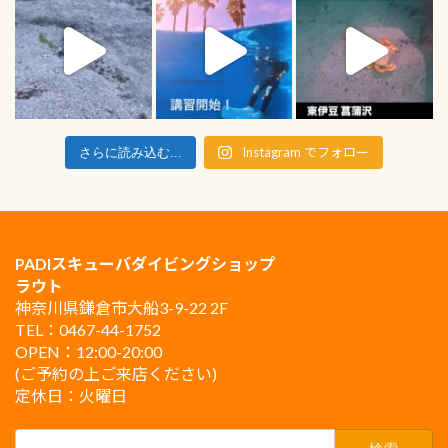
Instagram でフォロー
さらに読み込む...
PADIスキューバダイビングショップ
ラウト
神奈川県鎌倉市大船3-9-22 2F
TEL：0467-44-1752
OPEN：12:00-20:00
(ご予約の上ご来店ください)
定休日：火曜日
検