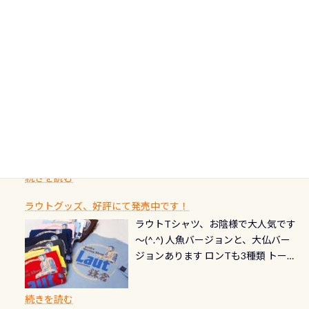
す！ ドチザメめっちゃいました(時期
り過ぎて急浮上…なんて事がないよう
降に新規発行されるPADI認定カード
美味しい宿に泊まりたい…など！ 皆様
流（水質汚染の少ない、または無い
によって水槽内にいる生態は変わり
にしっかり点検しましょう！まだし
カードの種類：ブルー：通常ゴール
のわがままに即座にお応えする為
川のこと）で岐阜県の郡上市に始ま
ます) 南国系のお魚いっぱいです で
た事がない方はこれを機会に是非や
ド：5スター店ブラック：プロレベル
に、お選びいただけるランチ処のリ
り、美濃を経て伊勢湾に流れます
もやはり人気は・・・ ウミガメちゃ
ってください！！ ●リストバルブの
期間：2026年2月1日〜2026年12月最
続きを読む
ストをエリア別で作り直してみまし
1985年には環境省の「名水100選」
ん！ダイバー慣れしていて、逃げませ
オーバーホールここはドライスーツ
終営業日までの発行分 【注意事項】
た「ここに行ってみたい！」なんて
にまた2001年には「日本の水浴場88
ん（むしろちょっかい出してくる）
クリーニング時に、分解洗浄しませ
PADI記念ダイブカードを発行できます！
※ PADI Freediver、Mermaid、EFR、
感じでお使いください～ ⇩⇩ グルメ
選」に全国で唯一河川で選ばれた清
潜降ロープに身を寄せて休憩中（可
ん意外と使用するこのバルブしっか
ダイバーの皆様自身の思い出に残し
TECなど特別プログラムの専用カー
情報ページはこちら
流です川にしては珍しく、水深が深
愛い！！） こんな感じで撮りまし
りと点検しておきましょう ●その他
たいダイブ本数の記念や思い出に残
ドが発行されるものやオリジナルカ
いところでは12mほどあり十分ダイビ
た(笑) レストランから水槽が見える
の箇所・防水ファスナーの劣化がな
るダイブの記念として、お気に入りの
ード対象のディスティンクティブ・
ングを楽しむことが出来ます 川原か
感じになっていて、食事しながら観賞
いか・ブーツの穴あきチェック・手
1枚を作成し残してみませんか？ 記念
スペシャルティ、AWAREデザインカ
らのエントリーエキジットは正に大
できます！ 水深9m 長さ12m 幅4m
首や首のシール部分の破れ、穴あき
ダイブや記念日のサプライズとして、
ードを申し込みの方は対象外となり
自然の中でのダイビングを実感させ
水温も23℃～25℃をキープ真冬でも
続きを読む
チェック など… 価格は と、各所こ
ご友人などへプレゼントすることも
ます。 ※ 2026年12月の認定でも、
てくれます 川でのダイビングとは
お楽しみ頂けます 反対側の窓からも
れだけかかります※給気バルブのみ
できます！ カードデザインは以下か
2027年1月以降に発行されるカードは
川なので勿論流れていますが、流れ
ラウトグッズ、好評にて発売中です！
見ることが出来るので、付き添いの方
のオーバーホールは5,500円 ただ毎回
ら選べます！ 記念の本数での作成は
通常デザインとなります ダイビン
る速さはゆっくりの場所もあれば、
ラウトTシャツ、お陰様で大人気です
とも記念撮影も出来ますよ スキンダ
修理や点検をする度に1行目の「水漏
勿論、お好きな数字や文字を入れら
グは、始めた「年」も思い出になる
速い場所もあります。海だとかなりの
～(^.^) 人魚バージョンと、大仏バー
イビングでも参加できます！ かなり
れ検査代」が5,500円掛かります そこ
れるので、お誕生日や色んな企画など
ダイビングを始めるきっかけは人そ
速さに感じられる場所もあります
ジョンあります ロンTも3種類 トート
楽しめます是非ご参加ください！ 写
で下記のキャンペーンを利用してみ
でのオリジナルの記念カードを自由
れぞれ。でも、「いつ始めたか」
が、水中のくぼみや岩陰に入ると嘘
バックも3種類ご用意(^.^) パーカーも
真撮影の練習や、4時間たっぷり利用
てはどうでしょうか？ 8/31までの間
に発行出来ますよ！ ただし、個人で
は、あとから振り返ると大切な思い
のように流れが無くなる所もあり、そ
両デザインありますよん！ 胸には新
出来るので、普通に中性浮力の練習に
に、ドライスーツの点検・オーバー
PADIの本部へ直接の申請は出来ませ
出になります。 60周年という節目の
続きを読む
う行った所を案内して基本的には水
ロゴを採用！ 全てのグッズにはこの
もなりますヨ 料金等、詳しくは 詳細
ホールを出して頂いた方は、上記の
ん お問い合わせ、お申し込みの受付