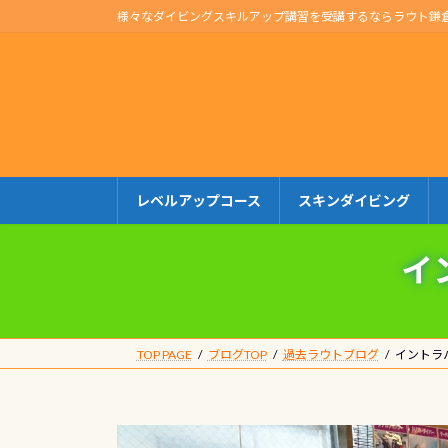
コ
ナ
様々なダイビングスキルアップ講習を受講するならラウト鎌
ン
ビ
テ
ゲ
ン
ー
ツ
シ
へ
ョ
ス
ン
キ
に
レベルアップコース
スキンダイビング
ッ
移
プ
動
イ
TOP PAGE
ブログTOP
過去ラウトブログ
イントラ