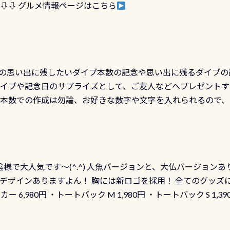
 ⇩⇩ グルメ情報ページはこちら
の思い出に残したいダイブ本数の記念や思い出に残るダイブの
ダイブや記念日のサプライズとして、ご友人などへプレゼントす
の本数での作成は勿論、お好きな数字や文字を入れられるので
発行出来ますよ！ ただし、個人でPADIの本部へ直接の申請は
イブセンターのみ 勿論当店でも発行出来ます（他団体の方もOK
様で大人気です～(^.^) 人魚バージョンと、大仏バージョンあ
ーも両デザインありますよん！ 胸には新ロゴを採用！ 全てのグッズ
ーカー 6,980円 ・トートバック M 1,980円 ・トートバック S 1,3
も作ってみました 腰の位置にある人魚が可愛い 着ると働く事
えられます