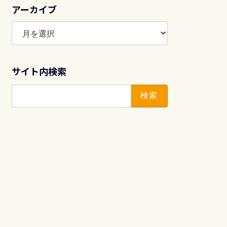
アーカイブ
ア
ー
カ
イ
サイト内検索
ブ
検
索: