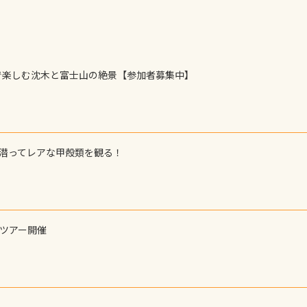
で楽しむ沈木と富士山の絶景【参加者募集中】
で潜ってレアな甲殻類を観る！
ーツアー開催