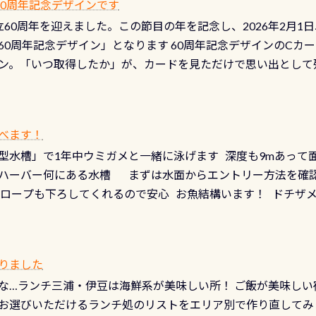
 60周年記念デザインです
月の間で開催しております 長良川ってどんな川？ 長良川は日本
目の「水漏れ検査代」が5,500円掛かります そこで下記のキ
は設立60周年を迎えました。この節目の年を記念し、2026年2月1
少ない、または無い川のこと）で岐阜県の郡上市に始まり、美濃
、ドライスーツの点検・オーバーホールを出して頂いた方は、上記の
60周年記念デザイン」となります 60周年記念デザインのCカー
にまた2001年には「日本の水浴場88選」に全国で唯一河川で
ニングだけでも出そうと思ってる方は、セットでこの水検査も
ン。「いつ取得したか」が、カードを見ただけで思い出として
どあり十分ダイビングを楽しむことが出来ます 川原からのエン
ビングを再開する人、次のレベルへステップアップする人。“6
れます 川でのダイビングとは 川なので勿論流れていますが
ダイビング人生に寄り添います。 対象となるカードについて 対象
だとかなりの速さに感じられる場所もありますが、水中のくぼ
カードの種類：ブルー：通常ゴールド：5スター店ブラック：プロレベル
所を案内して基本的には水深が浅いので危険ではありません流
べます！
【注意事項】※ PADI Freediver、Mermaid、EFR、
生している箇所などもあり、なかなか海では見られない光景で
型水槽」で1年中ウミガメと一緒に泳げます 深度も9mあって
対象のディスティンクティブ・スペシャルティ、AWAREデザ
快感です！ 特別天然記念物「オオサンショウウオ」が見れる 長
ハーバー何にある水槽 まずは水面からエントリー方法を確認
12月の認定でも、2027年1月以降に発行されるカードは通常デ
ショウウオ」です 大きなものでは体長1mを超える世界最大の
降ロープも下ろしてくれるので安心 お魚結構います！ ドチザ
ビングを始めるきっかけは人それぞれ。でも、「いつ始めたか
はかなりの確立で見ることが出来ます特別天然記念物と言えば
 南国系のお魚いっぱいです でもやはり人気は・・・ ウミガメ
いう節目の年に、PADIとともに、あなたの海の物語を始めてみま
出してくる） 潜降ロープに身を寄せて休憩中（可愛い！！） 
インになります 今始めると、60周年ならではの楽しみも： PA
なっていて、食事しながら観賞できます！ 水深9m 長さ12m 
カードに記載されたダイバーナンバーで参加できるデジタルく
りました
対側の窓からも見ることが出来るので、付き添いの方とも記念
60周年限定企画です。コースを修了されたら、ぜひ参加してみて
な…ランチ三浦・伊豆は海鮮系が美味しい所！ ご飯が美味しい
楽しめます是非ご参加ください！ 写真撮影の練習や、4時間た
るチャンス 受講したPADIダイブセンター／リゾートが用意した
お選びいただけるランチ処のリストをエリア別で作り直してみ
金等、詳しくは 詳細はこちら