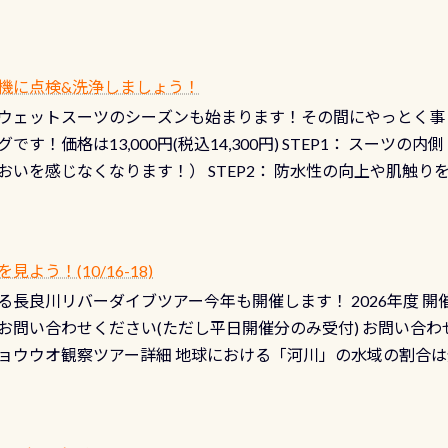
機に点検&洗浄しましょう！
ウェットスーツのシーズンも始まります！その間にやっとく事
です！価格は13,000円(税込14,300円) STEP1： スー
おいを感じなくなります！） STEP2： 防水性の向上や肌触
なります！） STEP3： 排気バルブの分解・洗浄のO/H（バ
！） STEP4： ファスナーの潤滑化（ファスナーがスムーズ
） 詳細は
コチラ あと…ドライスーツの点検(オーバーホール
う！(10/16-18)
認冬になり、使い始めてから水漏れする…ってのは避けましょう
長良川リバーダイブツアー今年も開催します！ 2026年度 開催予定
ル排気バルブは、ドライスーツクリーニングの際に行うのです
お問い合わせください(ただし平日開催分のみ受付) お問い合わ
切です BCDで言うと給気ボタンの点検と一緒な訳ですから、
ョウウオ観察ツアー詳細 地球における「河川」の水域の割合は全
て事がないようにしっかり点検しましょう！まだした事がない
は更に限られており、非常に貴重な体験が出来る「長良川」での
バーホールここはドライスーツクリーニング時に、分解洗浄し
 長良川ダイビングの魅力を存分までお伝え出来る、国内でも
う ●その他の箇所・防水ファスナーの劣化がないか・ブーツ
オサンショウウオ観察講習」も合わせて開催している希少なツ
 など… 価格は と、各所これだけかかります※給気バルブのみの