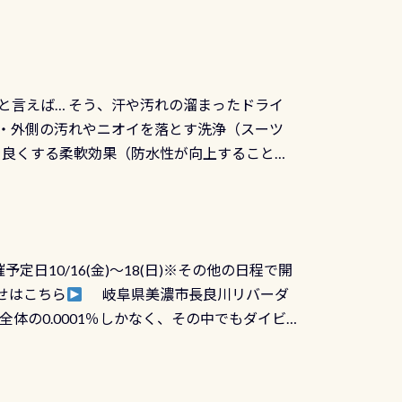
と言えば… そう、汗や汚れの溜まったドライ
ツの内側・外側の汚れやニオイを落とす洗浄（スーツ
りを良くする柔軟効果（防水性が向上することで
ルブが押しっぱなしになったり押せなくなるトラ
に動くので閉めにくかったり閉まらないというこ
)も行っておきましょう 具体的には ●ピンホー
！実際水につけて水検査して調べます ●給気バ
日10/16(金)～18(日)※その他の日程で開
が、空気を送り込む「給気バルブ」のオーバ
せはこちら
岐阜県美濃市長良川リバーダ
ボタンが潮噛みしてドライスーツに空気が入り
体の0.0001％しかなく、その中でもダイビ
方はこれを機会に是非やってください！！ ●
リバーダイビングその長良川に当店は2012
ません意外と使用するこのバルブしっかりと
数少ないショップの1つであり「リバーダイビン
の穴あきチェック・手首や首のシール部分の破
アーをご提供しております是非ご参加下さい
オーバーホールは5,500円 ただ毎回修理や