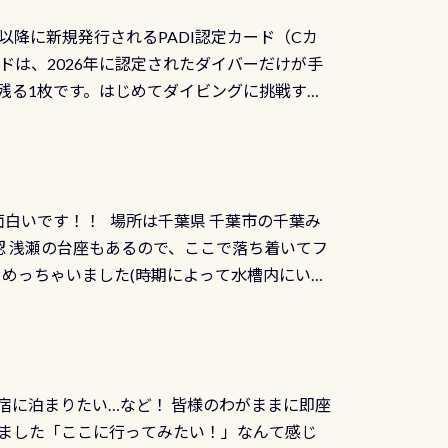
三大清流(四万十川、柿田川)の１つに数えられ
ャンペーンを利用してみてはどうでしょうか？
日以降に新規発行されるPADI認定カード（Cカ
を経て伊勢湾に流れます1985年には環境省
水検査料5,500円がなんと無料になります！
ドは、2026年に認定されたダイバーだけが手
選ばれた清流です川にしては珍しく、水深が深い
出しましょう！そし
続きを読む
残る1枚です。はじめてダイビングに挑戦する
トリーエキジットは正に大自然の中でのダイビ
0周年の年にダイビングの一歩を進めた”という
、流れる速さはゆっくりの場所もあれば、速い
：2026年2月1日以降に新規発行される
みや岩陰に入ると嘘のように流れが無くなる所
 期間：2026年2月1日〜2026年12月最
れの速さから、渦になっている箇所もあれば
TECなど特別プログラムの専用カードが発行されるもの
す 透明度の良い川を数百メートルドリフトす
面白いです！！ 場所は千葉県 千葉市の千葉み
インカードを申し込みの方は対象外となりま
良川ダイビング最大の見どころがこの特別天然
 浅瀬の台座もあるので、ここで落ち着いてフ
ザインとなります ダイビングは、始めた「年」も
両生類です個体数が少なくかなり貴重な生物で
メめっちゃいました(時期によって水槽内にいる
」は、あとから振り返ると大切な思い出になり
他には「
続きを読む
ちゃん！ダイバー慣れしていて、逃げません
せんか。あなたの最初の1枚、あるいは次の1枚
こんな感じで撮りました(笑) レストランから
DIデジタルくじ PADIコースを修了してCカ
幅4m水温も23℃～25℃をキープ真冬でもお
じにチャレンジできます。講習を終えたあと
撮影も出来ますよ スキンダイビングでも参加
くださいね 毎月60名様、年間720名様に
宿に泊まりたい…など！ 皆様のわがままに即座
っぷり利用出来るので、普通に中性浮力の練習
オリジナル景品が当たることも！ PADIデジタ
ました「ここに行ってみたい！」なんて感じ