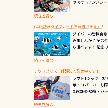
でお使いください～
続きを読む
PADI記念ダイブカードを発行できます！
ダイバーの皆様自身
みませんか？ 記念
ら選べます！ 記念
記念カードを自由に
窓口は、PADIダ
続きを読む
さい ➡︎ コチラ
ラウトグッズ、好評にて発売中です！
ラウトTシャツ、お陰
意(^.^) パーカ
3,980円(税別) ・パ
ッフ用にポロシャツ
(笑) ※カラーは変
続きを読む