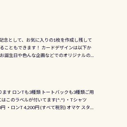
記念として、お気に入りの1枚を作成し残して
ることもできます！ カードデザインは以下か
、お誕生日や色んな企画などでのオリジナルの
出来ません お問い合わせ、お申し込みの受付
） 詳しいページ作りましたのでご覧ください下
ります ロンTも3種類 トートバックも3種類ご用
にはこのラベルが付いてます(^.^) ・Tシャツ
90円 ・ロンT 4,200円 (すべて税別) オマケ スタ
になりますが、欲しい方リクエストください