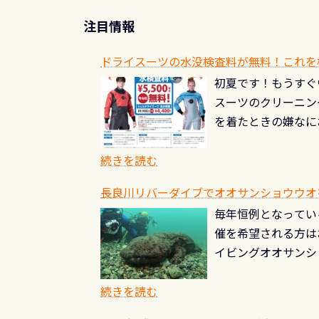
注目情報
ドライスーツの水没検査料が無料！これを
初夏です！もうすぐ
スーツのクリーニング
を着たときの嫌なに
水没の可能性が低く
ブルがなくなります
続きを読む
とがなくなります！
長良川リバーダイブでオオサンショウウオを見よ
ル(穴)がないか確
毎年恒例となっている
ルブのオーバーホー
催を希望される方は
ーホールも非常に大
イビングオオサンシ
過ぎて急浮上…なん
ングが出来るエリア
リストバルブのオー
年から潜っています
続きを読む
点検しておきましょ
の潜り方講習」「オ
れ、穴あきチェック