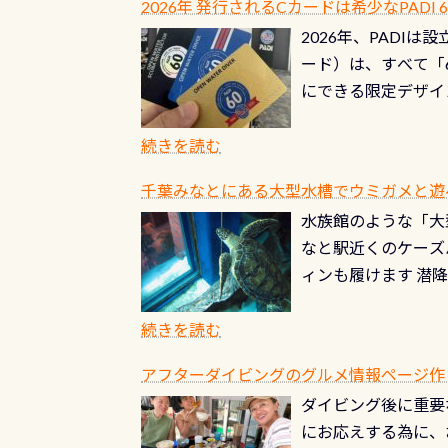
2026年 発行されるCカードは希少なPADI
ませ 6月から10
点検をする度に1行
2026年、PADI
る清流（水質汚染の
8/31までの間に
ード）は、すべて「
の「名水100選」
ドライスーツクリー
にできる限定デザイ
ところでは12mほ
人、久しぶりにダイ
ングを実感させてく
記念が、これからの
続きを読む
場所もあります。海
PADI認定カード 
もあり、そう行った
千葉みなとにある大型水槽でウミガメと遊
終営業日までの発行分 
ダウンカレントが発
水族館のような「大
やオリジナルカード
る(流される)のは
なと駅近くのケーズ
す。 ※ 2026年
記念物の「オオサン
ィンも履けます 潜
思い出になる ダイ
すが、ここ長良川で
生態は変わります)
ます。 60周年と
（むしろちょっかい
続きを読む
が、60周年記念デザ
水槽が見える感じに
ードを取得すると、
アフターダイビングのグルメ情報ページ作
楽しみ頂けます 反
も、ワクワクが続く
ダイビング後に重要
できます！ かなり
PADIグッズが当た
にお応えする為に、
にもなりますヨ 料
ルくじに参加する