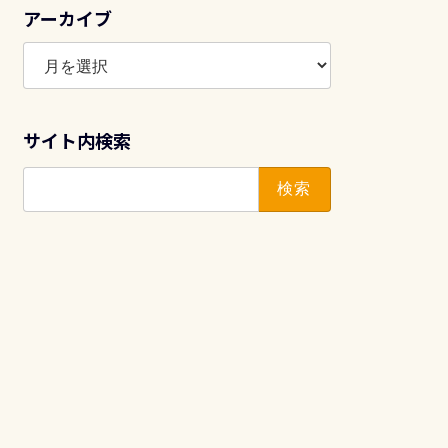
アーカイブ
ア
ー
カ
イ
サイト内検索
ブ
検
索: