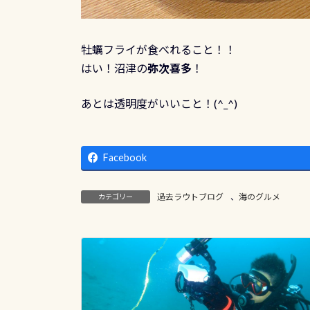
牡蠣フライが食べれること！！
はい！沼津の
弥次喜多
！
あとは透明度がいいこと！(^_^)
Facebook
過去ラウトブログ
、
海のグルメ
カテゴリー