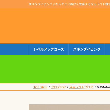
コ
ナ
様々なダイビングスキルアップ講習を受講するならラウト鎌
ン
ビ
テ
ゲ
ン
ー
ツ
シ
へ
ョ
ス
ン
キ
に
レベルアップコース
スキンダイビング
ッ
移
プ
動
TOP PAGE
ブログTOP
過去ラウトブログ
冬のいい