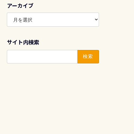
アーカイブ
ア
ー
カ
イ
サイト内検索
ブ
検
索: