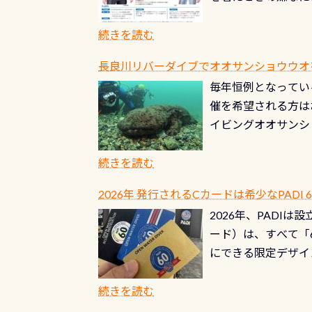
水没の可能性が低く
ブルがなくなります
続きを読む
とがなくなります！
長良川リバーダイブでオオサンショウウオを見よ
ル(穴)がないか確
毎年恒例となっている
ルブのオーバーホー
催を希望される方は
ーホールも非常に大
イビングオオサンシ
過ぎて急浮上…なん
ングが出来るエリア
リストバルブのオー
年から潜っています
続きを読む
点検しておきましょ
の潜り方講習」「オ
れ、穴あきチェック
2026年 発行されるCカードは希少なPADI
ませ 6月から10
点検をする度に1行
2026年、PADI
る清流（水質汚染の
8/31までの間に
ード）は、すべて「
の「名水100選」
ドライスーツクリー
にできる限定デザイ
ところでは12mほ
人、久しぶりにダイ
ングを実感させてく
記念が、これからの
続きを読む
場所もあります。海
PADI認定カード 