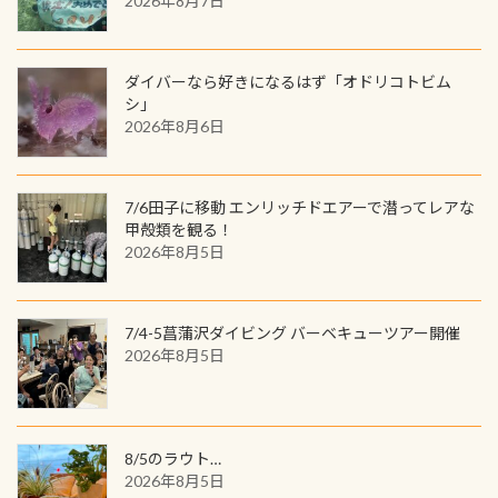
2026年8月7日
る)のは快感です！ 特別天然記念物
人魚が可愛い 着ると働く事になりま
ードに記載されたダイバーナンバー
「オオサンショウウオ」が見れる 長
すが、欲しい方リクエストください
で参加できるデジタルくじにチャレ
良川ダイビング最大の見どころがこ
(笑) ※カラーは変えられます
ンジできます。講習を終えたあとも、
ダイバーなら好きになるはず「オドリコトビム
の特別天然記念物の「オオサンショ
ワクワクが続く60周年限定企画で
シ」
ウウオ」です 大きなものでは体長1m
2026年8月6日
す。コースを修了されたら、ぜひ参加
を超える世界最大の両生類です個体
してみてくださいね 毎月60名様、年
数が少なくかなり貴重な生物です
間720名様にPADIグッズが当たるチ
が、ここ長良川ではかなりの確立で
ャンス 受講したPADIダイブセンター
7/6田子に移動 エンリッチドエアーで潜ってレアな
見ることが出来ます特別天然記念物
／リゾートが用意したオリジナル景
甲殻類を観る！
と言えば他には「
続きを読む
2026年8月5日
品が当たることも！ PADIデジタルく
じに参加する
7/4-5菖蒲沢ダイビング バーベキューツアー開催
2026年8月5日
8/5のラウト…
2026年8月5日