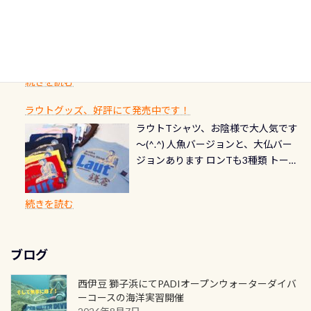
潜降ロープに身を寄せて休憩中（可
ん意外と使用するこのバルブしっか
ダイバーの皆様自身の思い出に残し
TECなど特別プログラムの専用カー
情報ページはこちら
流です川にしては珍しく、水深が深
愛い！！） こんな感じで撮りまし
りと点検しておきましょう ●その他
たいダイブ本数の記念や思い出に残
ドが発行されるものやオリジナルカ
いところでは12mほどあり十分ダイビ
た(笑) レストランから水槽が見える
の箇所・防水ファスナーの劣化がな
るダイブの記念として、お気に入りの
ード対象のディスティンクティブ・
ングを楽しむことが出来ます 川原か
感じになっていて、食事しながら観賞
いか・ブーツの穴あきチェック・手
1枚を作成し残してみませんか？ 記念
スペシャルティ、AWAREデザインカ
らのエントリーエキジットは正に大
できます！ 水深9m 長さ12m 幅4m
首や首のシール部分の破れ、穴あき
ダイブや記念日のサプライズとして、
ードを申し込みの方は対象外となり
自然の中でのダイビングを実感させ
水温も23℃～25℃をキープ真冬でも
続きを読む
チェック など… 価格は と、各所こ
ご友人などへプレゼントすることも
ます。 ※ 2026年12月の認定でも、
てくれます 川でのダイビングとは
お楽しみ頂けます 反対側の窓からも
れだけかかります※給気バルブのみ
できます！ カードデザインは以下か
2027年1月以降に発行されるカードは
川なので勿論流れていますが、流れ
ラウトグッズ、好評にて発売中です！
見ることが出来るので、付き添いの方
のオーバーホールは5,500円 ただ毎回
ら選べます！ 記念の本数での作成は
通常デザインとなります ダイビン
る速さはゆっくりの場所もあれば、
ラウトTシャツ、お陰様で大人気です
とも記念撮影も出来ますよ スキンダ
修理や点検をする度に1行目の「水漏
勿論、お好きな数字や文字を入れら
グは、始めた「年」も思い出になる
速い場所もあります。海だとかなりの
～(^.^) 人魚バージョンと、大仏バー
イビングでも参加できます！ かなり
れ検査代」が5,500円掛かります そこ
れるので、お誕生日や色んな企画など
ダイビングを始めるきっかけは人そ
速さに感じられる場所もあります
ジョンあります ロンTも3種類 トート
楽しめます是非ご参加ください！ 写
で下記のキャンペーンを利用してみ
でのオリジナルの記念カードを自由
れぞれ。でも、「いつ始めたか」
が、水中のくぼみや岩陰に入ると嘘
バックも3種類ご用意(^.^) パーカーも
真撮影の練習や、4時間たっぷり利用
てはどうでしょうか？ 8/31までの間
に発行出来ますよ！ ただし、個人で
は、あとから振り返ると大切な思い
のように流れが無くなる所もあり、そ
両デザインありますよん！ 胸には新
出来るので、普通に中性浮力の練習に
に、ドライスーツの点検・オーバー
PADIの本部へ直接の申請は出来ませ
出になります。 60周年という節目の
続きを読む
う行った所を案内して基本的には水
ロゴを採用！ 全てのグッズにはこの
もなりますヨ 料金等、詳しくは 詳細
ホールを出して頂いた方は、上記の
ん お問い合わせ、お申し込みの受付
年に、PADIとともに、あなたの海の
深が浅いので危険ではありません流
ラベルが付いてます(^.^) ・Tシャツ
はこちら
水検査料5,500円がなんと無料になり
窓口は、PADIダイブセンターのみ
物語を始めてみませんか。あなたの
れの速さから、渦になっている箇所
3,980円(税別) ・パーカー 6,980円 ・
ます！ ドライスーツクリーニングだ
勿論当店でも発行出来ます（他団体
最初の1枚、あるいは次の1枚が、60
もあればダウンカレントが発生して
ブログ
トートバック M 1,980円 ・トートバ
けでも出そうと思ってる方は、セッ
の方もOK） 詳しいページ作りました
周年記念デザインになります 今始
いる箇所などもあり、なかなか海では
ック S 1,390円 ・ロンT 4,200円 (すべ
トでこの水検査も出しましょう！そ
のでご覧ください下さい ➡︎ コチラ
めると、60周年ならではの楽しみ
西伊豆 獅子浜にてPADIオープンウォーターダイバ
見られない光景です 透明度の良い川
て税別) オマケ スタッフ用にポロシャ
し
続きを読む
も： PADIデジタルくじ PADIコース
ーコースの海洋実習開催
を数百メートルドリフトする(流され
ツも作ってみました 腰の位置にある
を修了してCカードを取得すると、カ