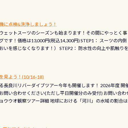
機に点検&洗浄しましょう！
ウェットスーツのシーズンも始まります！その間にやっとく事
です！価格は13,000円(税込14,300円) STEP1： スー
おいを感じなくなります！） STEP2： 防水性の向上や肌触
なります！） STEP3： 排気バルブの分解・洗浄のO/H（バ
！） STEP4： ファスナーの潤滑化（ファスナーがスムーズ
） 詳細は
コチラ あと…ドライスーツの点検(オーバーホール
う！(10/16-18)
認冬になり、使い始めてから水漏れする…ってのは避けましょう
長良川リバーダイブツアー今年も開催します！ 2026年度 開催予定
ル排気バルブは、ドライスーツクリーニングの際に行うのです
お問い合わせください(ただし平日開催分のみ受付) お問い合わ
切です BCDで言うと給気ボタンの点検と一緒な訳ですから、
ョウウオ観察ツアー詳細 地球における「河川」の水域の割合は全
て事がないようにしっかり点検しましょう！まだした事がない
は更に限られており、非常に貴重な体験が出来る「長良川」での
バーホールここはドライスーツクリーニング時に、分解洗浄し
 長良川ダイビングの魅力を存分までお伝え出来る、国内でも
う ●その他の箇所・防水ファスナーの劣化がないか・ブーツ
オサンショウウオ観察講習」も合わせて開催している希少なツ
 など… 価格は と、各所これだけかかります※給気バルブのみの