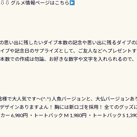
 ⇩⇩ グルメ情報ページはこちら
の思い出に残したいダイブ本数の記念や思い出に残るダイブの
ダイブや記念日のサプライズとして、ご友人などへプレゼントす
の本数での作成は勿論、お好きな数字や文字を入れられるので
発行出来ますよ！ ただし、個人でPADIの本部へ直接の申請は
イブセンターのみ 勿論当店でも発行出来ます（他団体の方もOK
様で大人気です～(^.^) 人魚バージョンと、大仏バージョンあ
ーも両デザインありますよん！ 胸には新ロゴを採用！ 全てのグッズ
ーカー 6,980円 ・トートバック M 1,980円 ・トートバック S 1,3
も作ってみました 腰の位置にある人魚が可愛い 着ると働く事
えられます