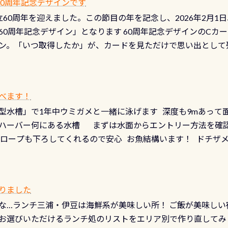
 60周年記念デザインです
月の間で開催しております 長良川ってどんな川？ 長良川は日本
目の「水漏れ検査代」が5,500円掛かります そこで下記のキ
は設立60周年を迎えました。この節目の年を記念し、2026年2月1
少ない、または無い川のこと）で岐阜県の郡上市に始まり、美濃
、ドライスーツの点検・オーバーホールを出して頂いた方は、上記の
60周年記念デザイン」となります 60周年記念デザインのCカー
にまた2001年には「日本の水浴場88選」に全国で唯一河川で
ニングだけでも出そうと思ってる方は、セットでこの水検査も
ン。「いつ取得したか」が、カードを見ただけで思い出として
どあり十分ダイビングを楽しむことが出来ます 川原からのエン
ビングを再開する人、次のレベルへステップアップする人。“6
れます 川でのダイビングとは 川なので勿論流れていますが
ダイビング人生に寄り添います。 対象となるカードについて 対象
だとかなりの速さに感じられる場所もありますが、水中のくぼ
カードの種類：ブルー：通常ゴールド：5スター店ブラック：プロレベル
所を案内して基本的には水深が浅いので危険ではありません流
べます！
【注意事項】※ PADI Freediver、Mermaid、EFR、
生している箇所などもあり、なかなか海では見られない光景で
型水槽」で1年中ウミガメと一緒に泳げます 深度も9mあって
対象のディスティンクティブ・スペシャルティ、AWAREデザ
快感です！ 特別天然記念物「オオサンショウウオ」が見れる 長
ハーバー何にある水槽 まずは水面からエントリー方法を確認
12月の認定でも、2027年1月以降に発行されるカードは通常デ
ショウウオ」です 大きなものでは体長1mを超える世界最大の
降ロープも下ろしてくれるので安心 お魚結構います！ ドチザ
ビングを始めるきっかけは人それぞれ。でも、「いつ始めたか
はかなりの確立で見ることが出来ます特別天然記念物と言えば
 南国系のお魚いっぱいです でもやはり人気は・・・ ウミガメ
いう節目の年に、PADIとともに、あなたの海の物語を始めてみま
出してくる） 潜降ロープに身を寄せて休憩中（可愛い！！） 
インになります 今始めると、60周年ならではの楽しみも： PA
なっていて、食事しながら観賞できます！ 水深9m 長さ12m 
カードに記載されたダイバーナンバーで参加できるデジタルく
りました
対側の窓からも見ることが出来るので、付き添いの方とも記念
60周年限定企画です。コースを修了されたら、ぜひ参加してみて
な…ランチ三浦・伊豆は海鮮系が美味しい所！ ご飯が美味しい
楽しめます是非ご参加ください！ 写真撮影の練習や、4時間た
るチャンス 受講したPADIダイブセンター／リゾートが用意した
お選びいただけるランチ処のリストをエリア別で作り直してみ
金等、詳しくは 詳細はこちら