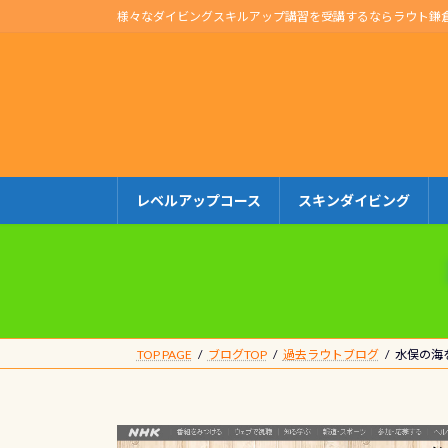
コ
ナ
様々なダイビングスキルアップ講習を受講するならラウト鎌
ン
ビ
テ
ゲ
ン
ー
ツ
シ
へ
ョ
ス
ン
キ
に
レベルアップコース
スキンダイビング
ッ
移
プ
動
TOP PAGE
ブログTOP
過去ラウトブログ
水俣の海