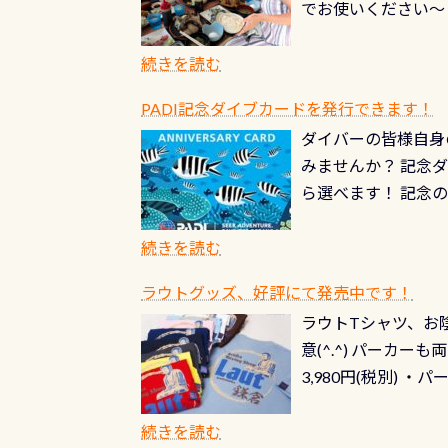
でお使いください～
続きを読む
PADI記念ダイブカードを発行できます！
ダイバーの皆様自身
みませんか？ 記念
ら選べます！ 記念
記念カードを自由に
窓口は、PADIダ
続きを読む
さい ➡︎ コチラ
ラウトグッズ、好評にて発売中です！
ラウトTシャツ、お陰
意(^.^) パーカ
3,980円(税別) ・パ
ッフ用にポロシャツ
(笑) ※カラーは変
続きを読む