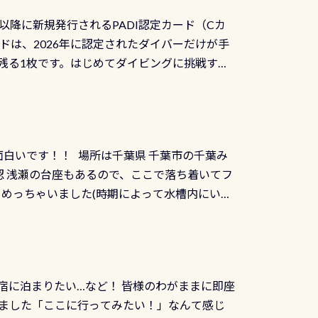
三大清流(四万十川、柿田川)の１つに数えられ
ャンペーンを利用してみてはどうでしょうか？
日以降に新規発行されるPADI認定カード（Cカ
を経て伊勢湾に流れます1985年には環境省
水検査料5,500円がなんと無料になります！
ドは、2026年に認定されたダイバーだけが手
選ばれた清流です川にしては珍しく、水深が深い
出しましょう！そし
続きを読む
残る1枚です。はじめてダイビングに挑戦する
トリーエキジットは正に大自然の中でのダイビ
0周年の年にダイビングの一歩を進めた”という
、流れる速さはゆっくりの場所もあれば、速い
：2026年2月1日以降に新規発行される
みや岩陰に入ると嘘のように流れが無くなる所
 期間：2026年2月1日〜2026年12月最
れの速さから、渦になっている箇所もあれば
TECなど特別プログラムの専用カードが発行されるもの
す 透明度の良い川を数百メートルドリフトす
面白いです！！ 場所は千葉県 千葉市の千葉み
インカードを申し込みの方は対象外となりま
良川ダイビング最大の見どころがこの特別天然
 浅瀬の台座もあるので、ここで落ち着いてフ
ザインとなります ダイビングは、始めた「年」も
両生類です個体数が少なくかなり貴重な生物で
メめっちゃいました(時期によって水槽内にいる
」は、あとから振り返ると大切な思い出になり
他には「
続きを読む
ちゃん！ダイバー慣れしていて、逃げません
せんか。あなたの最初の1枚、あるいは次の1枚
こんな感じで撮りました(笑) レストランから
DIデジタルくじ PADIコースを修了してCカ
幅4m水温も23℃～25℃をキープ真冬でもお
じにチャレンジできます。講習を終えたあと
撮影も出来ますよ スキンダイビングでも参加
くださいね 毎月60名様、年間720名様に
宿に泊まりたい…など！ 皆様のわがままに即座
っぷり利用出来るので、普通に中性浮力の練習
オリジナル景品が当たることも！ PADIデジタ
ました「ここに行ってみたい！」なんて感じ