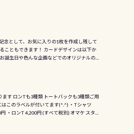
記念として、お気に入りの1枚を作成し残して
ることもできます！ カードデザインは以下か
、お誕生日や色んな企画などでのオリジナルの
出来ません お問い合わせ、お申し込みの受付
） 詳しいページ作りましたのでご覧ください下
ります ロンTも3種類 トートバックも3種類ご用
にはこのラベルが付いてます(^.^) ・Tシャツ
90円 ・ロンT 4,200円 (すべて税別) オマケ スタ
になりますが、欲しい方リクエストください