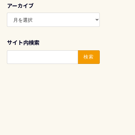
アーカイブ
ア
ー
カ
イ
サイト内検索
ブ
検
索: