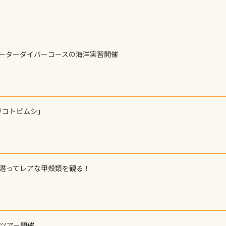
ォーターダイバーコースの海洋実習開催
リコトビムシ」
で潜ってレアな甲殻類を観る！
ーツアー開催