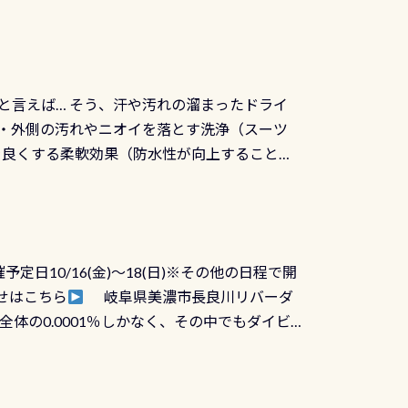
と言えば… そう、汗や汚れの溜まったドライ
ツの内側・外側の汚れやニオイを落とす洗浄（スーツ
りを良くする柔軟効果（防水性が向上することで
ルブが押しっぱなしになったり押せなくなるトラ
に動くので閉めにくかったり閉まらないというこ
)も行っておきましょう 具体的には ●ピンホー
！実際水につけて水検査して調べます ●給気バ
日10/16(金)～18(日)※その他の日程で開
が、空気を送り込む「給気バルブ」のオーバ
せはこちら
岐阜県美濃市長良川リバーダ
ボタンが潮噛みしてドライスーツに空気が入り
体の0.0001％しかなく、その中でもダイビ
方はこれを機会に是非やってください！！ ●
リバーダイビングその長良川に当店は2012
ません意外と使用するこのバルブしっかりと
数少ないショップの1つであり「リバーダイビン
の穴あきチェック・手首や首のシール部分の破
アーをご提供しております是非ご参加下さい
オーバーホールは5,500円 ただ毎回修理や