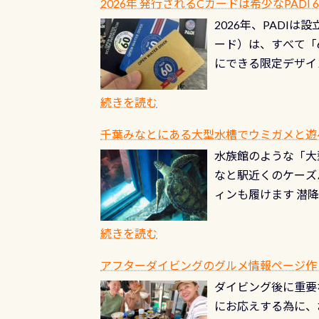
2026年 発行されるCカードは希少なPADI
ませ 6月から10
点検をする度に1行
2026年、PADI
る清流（水質汚染の
8/31までの間に
ード）は、すべて「
の「名水100選」
ドライスーツクリー
にできる限定デザイ
ところでは12mほ
人、久しぶりにダイ
ングを実感させてく
記念が、これからの
続きを読む
場所もあります。海
PADI認定カード 
もあり、そう行った
千葉みなとにある大型水槽でウミガメと遊
終営業日までの発行分 
ダウンカレントが発
水族館のような「大
やオリジナルカード
る(流される)のは
なと駅近くのケーズ
す。 ※ 2026年
記念物の「オオサン
ィンも履けます 潜
思い出になる ダイ
すが、ここ長良川で
生態は変わります)
ます。 60周年と
（むしろちょっかい
続きを読む
が、60周年記念デザ
水槽が見える感じに
ードを取得すると、
アフターダイビングのグルメ情報ページ作
楽しみ頂けます 反
も、ワクワクが続く
ダイビング後に重要
できます！ かなり
PADIグッズが当た
にお応えする為に、
にもなりますヨ 料
ルくじに参加する