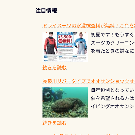
注目情報
ドライスーツの水没検査料が無料！これを
初夏です！もうすぐ
スーツのクリーニング
を着たときの嫌なに
水没の可能性が低く
ブルがなくなります
続きを読む
とがなくなります！
長良川リバーダイブでオオサンショウウオを見よ
ル(穴)がないか確
毎年恒例となっている
ルブのオーバーホー
催を希望される方は
ーホールも非常に大
イビングオオサンシ
過ぎて急浮上…なん
ングが出来るエリア
リストバルブのオー
年から潜っています
続きを読む
点検しておきましょ
の潜り方講習」「オ
れ、穴あきチェック