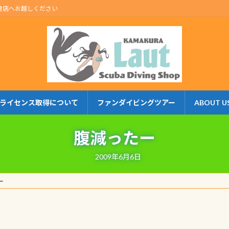
倉店へお越しください
ライセンス取得について
ファンダイビングツアー
ABOUT U
腹減ったー
2009年6月6日
ー