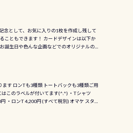
記念として、お気に入りの1枚を作成し残して
ることもできます！ カードデザインは以下か
、お誕生日や色んな企画などでのオリジナルの
出来ません お問い合わせ、お申し込みの受付
） 詳しいページ作りましたのでご覧ください下
ります ロンTも3種類 トートバックも3種類ご用
にはこのラベルが付いてます(^.^) ・Tシャツ
90円 ・ロンT 4,200円 (すべて税別) オマケ スタ
になりますが、欲しい方リクエストください