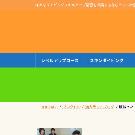
コ
ナ
様々なダイビングスキルアップ講習を受講するならラウト鎌
ン
ビ
テ
ゲ
ン
ー
ツ
シ
へ
ョ
ス
ン
キ
に
レベルアップコース
スキンダイビング
ッ
移
プ
動
TOP PAGE
ブログTOP
過去ラウトブログ
腹減った