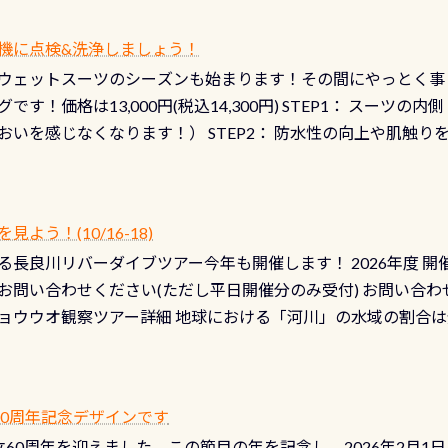
機に点検&洗浄しましょう！
ウェットスーツのシーズンも始まります！その間にやっとく事
です！価格は13,000円(税込14,300円) STEP1： スー
おいを感じなくなります！） STEP2： 防水性の向上や肌触
なります！） STEP3： 排気バルブの分解・洗浄のO/H（バ
！） STEP4： ファスナーの潤滑化（ファスナーがスムーズ
） 詳細は
コチラ あと…ドライスーツの点検(オーバーホール
う！(10/16-18)
認冬になり、使い始めてから水漏れする…ってのは避けましょう
長良川リバーダイブツアー今年も開催します！ 2026年度 開催予定
ル排気バルブは、ドライスーツクリーニングの際に行うのです
お問い合わせください(ただし平日開催分のみ受付) お問い合わ
切です BCDで言うと給気ボタンの点検と一緒な訳ですから、
ョウウオ観察ツアー詳細 地球における「河川」の水域の割合は全
て事がないようにしっかり点検しましょう！まだした事がない
は更に限られており、非常に貴重な体験が出来る「長良川」での
バーホールここはドライスーツクリーニング時に、分解洗浄し
 長良川ダイビングの魅力を存分までお伝え出来る、国内でも
う ●その他の箇所・防水ファスナーの劣化がないか・ブーツ
オサンショウウオ観察講習」も合わせて開催している希少なツ
 など… 価格は と、各所これだけかかります※給気バルブのみの
 60周年記念デザインです
月の間で開催しております 長良川ってどんな川？ 長良川は日本
目の「水漏れ検査代」が5,500円掛かります そこで下記のキ
は設立60周年を迎えました。この節目の年を記念し、2026年2月1