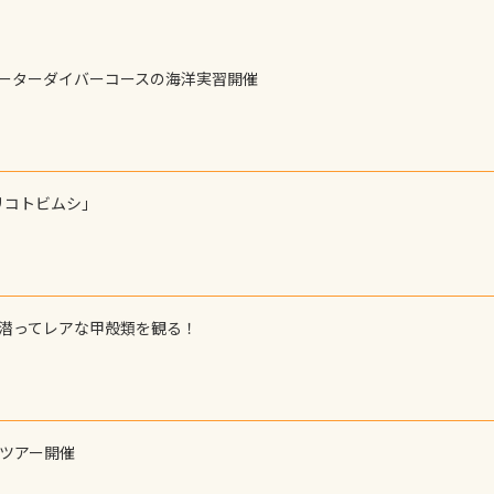
ォーターダイバーコースの海洋実習開催
リコトビムシ」
で潜ってレアな甲殻類を観る！
ーツアー開催