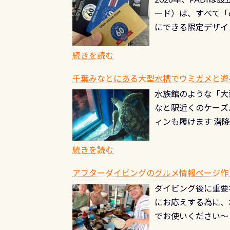
る清流（水質汚染の
8/31までの間に
ード）は、すべて「
の「名水100選」
ドライスーツクリー
にできる限定デザイ
ところでは12mほ
人、久しぶりにダイ
ングを実感させてく
記念が、これからの
続きを読む
場所もあります。海
PADI認定カード 
もあり、そう行った
千葉みなとにある大型水槽でウミガメと遊
終営業日までの発行分 
ダウンカレントが発
水族館のような「大
やオリジナルカード
る(流される)のは
なと駅近くのケーズ
す。 ※ 2026年
記念物の「オオサン
ィンも履けます 潜
思い出になる ダイ
すが、ここ長良川で
生態は変わります)
ます。 60周年と
（むしろちょっかい
続きを読む
が、60周年記念デザ
水槽が見える感じに
ードを取得すると、
アフターダイビングのグルメ情報ページ作
楽しみ頂けます 反
も、ワクワクが続く
ダイビング後に重要
できます！ かなり
PADIグッズが当た
にお応えする為に、
にもなりますヨ 料
ルくじに参加する
でお使いください～