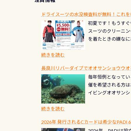
ドライスーツの水没検査料が無料！これを
初夏です！もうすぐ
スーツのクリーニング
を着たときの嫌なに
水没の可能性が低く
ブルがなくなります
続きを読む
とがなくなります！
長良川リバーダイブでオオサンショウウオを見よ
ル(穴)がないか確
毎年恒例となっている
ルブのオーバーホー
催を希望される方は
ーホールも非常に大
イビングオオサンシ
過ぎて急浮上…なん
ングが出来るエリア
リストバルブのオー
年から潜っています
続きを読む
点検しておきましょ
の潜り方講習」「オ
れ、穴あきチェック
2026年 発行されるCカードは希少なPADI
ませ 6月から10
点検をする度に1行
2026年、PADI