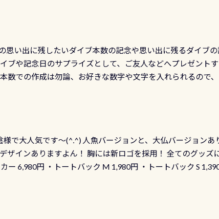
の思い出に残したいダイブ本数の記念や思い出に残るダイブの
ダイブや記念日のサプライズとして、ご友人などへプレゼントす
の本数での作成は勿論、お好きな数字や文字を入れられるので
発行出来ますよ！ ただし、個人でPADIの本部へ直接の申請は
イブセンターのみ 勿論当店でも発行出来ます（他団体の方もOK
様で大人気です～(^.^) 人魚バージョンと、大仏バージョンあ
ーも両デザインありますよん！ 胸には新ロゴを採用！ 全てのグッズ
ーカー 6,980円 ・トートバック M 1,980円 ・トートバック S 1,3
も作ってみました 腰の位置にある人魚が可愛い 着ると働く事
えられます