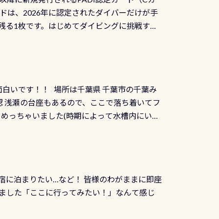
を経て伊勢湾に流れます1985年には環境省
水検査料5,500円がなんと無料になります！
ドは、2026年に認定されたダイバーだけが手
選ばれた清流です川にしては珍しく、水深が深い
出しましょう！そし
続きを読む
残る1枚です。はじめてダイビングに挑戦する
トリーエキジットは正に大自然の中でのダイビ
0周年の年にダイビングの一歩を進めた”という
、流れる速さはゆっくりの場所もあれば、速い
：2026年2月1日以降に新規発行される
みや岩陰に入ると嘘のように流れが無くなる所
 期間：2026年2月1日〜2026年12月最
れの速さから、渦になっている箇所もあれば
TECなど特別プログラムの専用カードが発行されるもの
す 透明度の良い川を数百メートルドリフトす
面白いです！！ 場所は千葉県 千葉市の千葉み
インカードを申し込みの方は対象外となりま
良川ダイビング最大の見どころがこの特別天然
 浅瀬の台座もあるので、ここで落ち着いてフ
ザインとなります ダイビングは、始めた「年」も
両生類です個体数が少なくかなり貴重な生物で
メめっちゃいました(時期によって水槽内にいる
」は、あとから振り返ると大切な思い出になり
他には「
続きを読む
ちゃん！ダイバー慣れしていて、逃げません
せんか。あなたの最初の1枚、あるいは次の1枚
こんな感じで撮りました(笑) レストランから
DIデジタルくじ PADIコースを修了してCカ
幅4m水温も23℃～25℃をキープ真冬でもお
じにチャレンジできます。講習を終えたあと
撮影も出来ますよ スキンダイビングでも参加
くださいね 毎月60名様、年間720名様に
宿に泊まりたい…など！ 皆様のわがままに即座
っぷり利用出来るので、普通に中性浮力の練習
オリジナル景品が当たることも！ PADIデジタ
ました「ここに行ってみたい！」なんて感じ