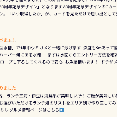
少ない、または無い川のこと）で岐阜県の郡上市に始まり、美濃
、ドライスーツの点検・オーバーホールを出して頂いた方は、上記の
60周年記念デザイン」となります 60周年記念デザインのCカー
にまた2001年には「日本の水浴場88選」に全国で唯一河川で
ニングだけでも出そうと思ってる方は、セットでこの水検査も
ン。「いつ取得したか」が、カードを見ただけで思い出として
どあり十分ダイビングを楽しむことが出来ます 川原からのエン
ビングを再開する人、次のレベルへステップアップする人。“6
れます 川でのダイビングとは 川なので勿論流れていますが
ダイビング人生に寄り添います。 対象となるカードについて 対象
だとかなりの速さに感じられる場所もありますが、水中のくぼ
カードの種類：ブルー：通常ゴールド：5スター店ブラック：プロレベル
所を案内して基本的には水深が浅いので危険ではありません流
べます！
【注意事項】※ PADI Freediver、Mermaid、EFR、
生している箇所などもあり、なかなか海では見られない光景で
型水槽」で1年中ウミガメと一緒に泳げます 深度も9mあって
対象のディスティンクティブ・スペシャルティ、AWAREデザ
快感です！ 特別天然記念物「オオサンショウウオ」が見れる 長
ハーバー何にある水槽 まずは水面からエントリー方法を確認
12月の認定でも、2027年1月以降に発行されるカードは通常デ
ショウウオ」です 大きなものでは体長1mを超える世界最大の
降ロープも下ろしてくれるので安心 お魚結構います！ ドチザ
ビングを始めるきっかけは人それぞれ。でも、「いつ始めたか
はかなりの確立で見ることが出来ます特別天然記念物と言えば
 南国系のお魚いっぱいです でもやはり人気は・・・ ウミガメ
いう節目の年に、PADIとともに、あなたの海の物語を始めてみま
出してくる） 潜降ロープに身を寄せて休憩中（可愛い！！） 
インになります 今始めると、60周年ならではの楽しみも： PA
なっていて、食事しながら観賞できます！ 水深9m 長さ12m 
カードに記載されたダイバーナンバーで参加できるデジタルく
りました
対側の窓からも見ることが出来るので、付き添いの方とも記念
60周年限定企画です。コースを修了されたら、ぜひ参加してみて
な…ランチ三浦・伊豆は海鮮系が美味しい所！ ご飯が美味しい
楽しめます是非ご参加ください！ 写真撮影の練習や、4時間た
るチャンス 受講したPADIダイブセンター／リゾートが用意した
お選びいただけるランチ処のリストをエリア別で作り直してみ
金等、詳しくは 詳細はこちら
 ⇩⇩ グルメ情報ページはこちら