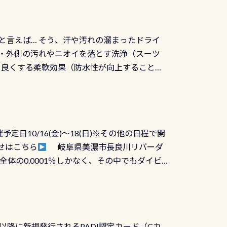
と言えば… そう、汗や汚れの溜まったドライ
ツの内側・外側の汚れやニオイを落とす洗浄（スーツ
りを良くする柔軟効果（防水性が向上することで
ルブが押しっぱなしになったり押せなくなるトラ
に動くので閉めにくかったり閉まらないというこ
)も行っておきましょう 具体的には ●ピンホー
！実際水につけて水検査して調べます ●給気バ
日10/16(金)～18(日)※その他の日程で開
が、空気を送り込む「給気バルブ」のオーバ
せはこちら
岐阜県美濃市長良川リバーダ
ボタンが潮噛みしてドライスーツに空気が入り
体の0.0001％しかなく、その中でもダイビ
方はこれを機会に是非やってください！！ ●
リバーダイビングその長良川に当店は2012
ません意外と使用するこのバルブしっかりと
数少ないショップの1つであり「リバーダイビン
の穴あきチェック・手首や首のシール部分の破
アーをご提供しております是非ご参加下さい
オーバーホールは5,500円 ただ毎回修理や
三大清流(四万十川、柿田川)の１つに数えられ
ャンペーンを利用してみてはどうでしょうか？
日以降に新規発行されるPADI認定カード（Cカ