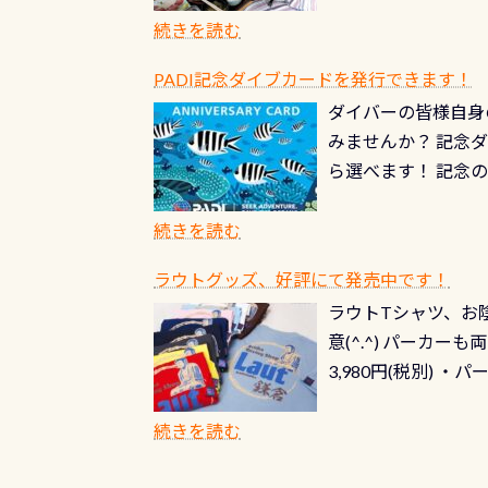
続きを読む
PADI記念ダイブカードを発行できます！
ダイバーの皆様自身
みませんか？ 記念
ら選べます！ 記念
記念カードを自由に
窓口は、PADIダ
続きを読む
さい ➡︎ コチラ
ラウトグッズ、好評にて発売中です！
ラウトTシャツ、お陰
意(^.^) パーカ
3,980円(税別) ・パ
ッフ用にポロシャツ
(笑) ※カラーは変
続きを読む