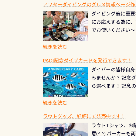
ードを取得すると、
アフターダイビングのグルメ情報ページ作
楽しみ頂けます 反
も、ワクワクが続く
ダイビング後に重要
できます！ かなり
PADIグッズが当た
にお応えする為に、
にもなりますヨ 料
ルくじに参加する
でお使いください～
続きを読む
PADI記念ダイブカードを発行できます！
ダイバーの皆様自身
みませんか？ 記念
ら選べます！ 記念
記念カードを自由に
窓口は、PADIダ
続きを読む
さい ➡︎ コチラ
ラウトグッズ、好評にて発売中です！
ラウトTシャツ、お陰
意(^.^) パーカ