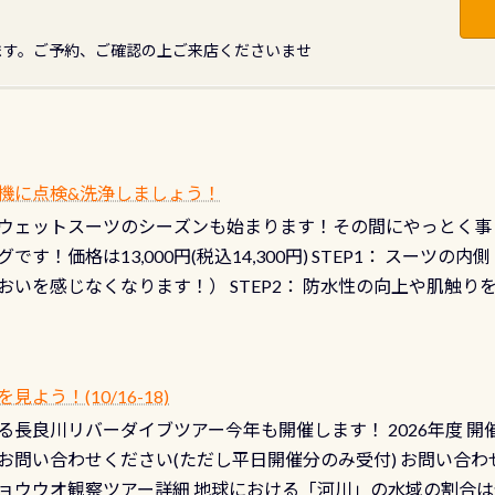
ます。ご予約、ご確認の上ご来店くださいませ
機に点検&洗浄しましょう！
ウェットスーツのシーズンも始まります！その間にやっとく事
です！価格は13,000円(税込14,300円) STEP1： スー
おいを感じなくなります！） STEP2： 防水性の向上や肌触
なります！） STEP3： 排気バルブの分解・洗浄のO/H（バ
！） STEP4： ファスナーの潤滑化（ファスナーがスムーズ
） 詳細は
コチラ あと…ドライスーツの点検(オーバーホール
う！(10/16-18)
認冬になり、使い始めてから水漏れする…ってのは避けましょう
長良川リバーダイブツアー今年も開催します！ 2026年度 開催予定
ル排気バルブは、ドライスーツクリーニングの際に行うのです
お問い合わせください(ただし平日開催分のみ受付) お問い合わ
切です BCDで言うと給気ボタンの点検と一緒な訳ですから、
ョウウオ観察ツアー詳細 地球における「河川」の水域の割合は全
て事がないようにしっかり点検しましょう！まだした事がない