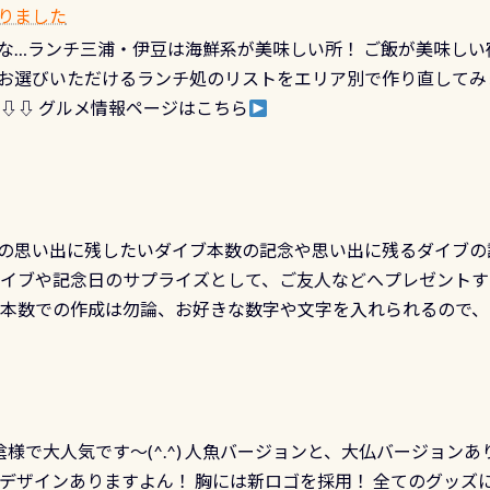
カードに記載されたダイバーナンバーで参加できるデジタルく
りました
対側の窓からも見ることが出来るので、付き添いの方とも記念
60周年限定企画です。コースを修了されたら、ぜひ参加してみて
な…ランチ三浦・伊豆は海鮮系が美味しい所！ ご飯が美味しい
楽しめます是非ご参加ください！ 写真撮影の練習や、4時間た
るチャンス 受講したPADIダイブセンター／リゾートが用意した
お選びいただけるランチ処のリストをエリア別で作り直してみ
金等、詳しくは 詳細はこちら
 ⇩⇩ グルメ情報ページはこちら
の思い出に残したいダイブ本数の記念や思い出に残るダイブの
ダイブや記念日のサプライズとして、ご友人などへプレゼントす
の本数での作成は勿論、お好きな数字や文字を入れられるので
発行出来ますよ！ ただし、個人でPADIの本部へ直接の申請は
イブセンターのみ 勿論当店でも発行出来ます（他団体の方もOK
様で大人気です～(^.^) 人魚バージョンと、大仏バージョンあ
ーも両デザインありますよん！ 胸には新ロゴを採用！ 全てのグッズ