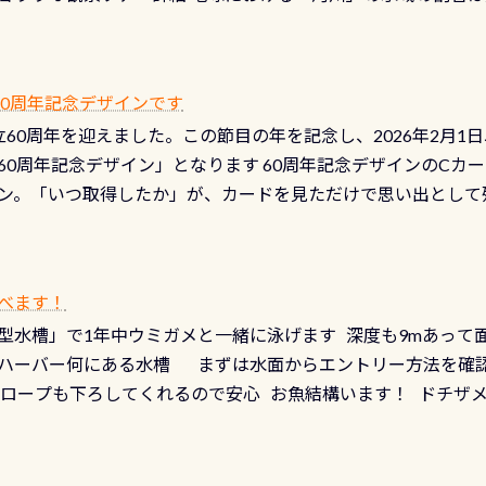
は更に限られており、非常に貴重な体験が出来る「長良川」での
バーホールここはドライスーツクリーニング時に、分解洗浄し
 長良川ダイビングの魅力を存分までお伝え出来る、国内でも
う ●その他の箇所・防水ファスナーの劣化がないか・ブーツ
オサンショウウオ観察講習」も合わせて開催している希少なツ
 など… 価格は と、各所これだけかかります※給気バルブのみの
 60周年記念デザインです
月の間で開催しております 長良川ってどんな川？ 長良川は日本
目の「水漏れ検査代」が5,500円掛かります そこで下記のキ
は設立60周年を迎えました。この節目の年を記念し、2026年2月1
少ない、または無い川のこと）で岐阜県の郡上市に始まり、美濃
、ドライスーツの点検・オーバーホールを出して頂いた方は、上記の
60周年記念デザイン」となります 60周年記念デザインのCカー
にまた2001年には「日本の水浴場88選」に全国で唯一河川で
ニングだけでも出そうと思ってる方は、セットでこの水検査も
ン。「いつ取得したか」が、カードを見ただけで思い出として
どあり十分ダイビングを楽しむことが出来ます 川原からのエン
ビングを再開する人、次のレベルへステップアップする人。“6
れます 川でのダイビングとは 川なので勿論流れていますが
ダイビング人生に寄り添います。 対象となるカードについて 対象
だとかなりの速さに感じられる場所もありますが、水中のくぼ
カードの種類：ブルー：通常ゴールド：5スター店ブラック：プロレベル
所を案内して基本的には水深が浅いので危険ではありません流
べます！
【注意事項】※ PADI Freediver、Mermaid、EFR、
生している箇所などもあり、なかなか海では見られない光景で
型水槽」で1年中ウミガメと一緒に泳げます 深度も9mあって
対象のディスティンクティブ・スペシャルティ、AWAREデザ
快感です！ 特別天然記念物「オオサンショウウオ」が見れる 長
ハーバー何にある水槽 まずは水面からエントリー方法を確認
12月の認定でも、2027年1月以降に発行されるカードは通常デ
ショウウオ」です 大きなものでは体長1mを超える世界最大の
降ロープも下ろしてくれるので安心 お魚結構います！ ドチザ
ビングを始めるきっかけは人それぞれ。でも、「いつ始めたか
はかなりの確立で見ることが出来ます特別天然記念物と言えば
 南国系のお魚いっぱいです でもやはり人気は・・・ ウミガメ
いう節目の年に、PADIとともに、あなたの海の物語を始めてみま
出してくる） 潜降ロープに身を寄せて休憩中（可愛い！！） 
インになります 今始めると、60周年ならではの楽しみも： PA
なっていて、食事しながら観賞できます！ 水深9m 長さ12m 