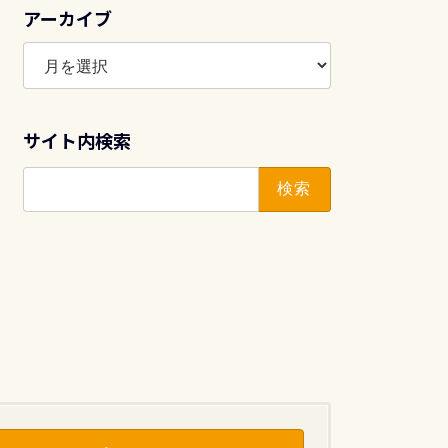
アーカイブ
ア
ー
カ
イ
サイト内検索
ブ
検
索: