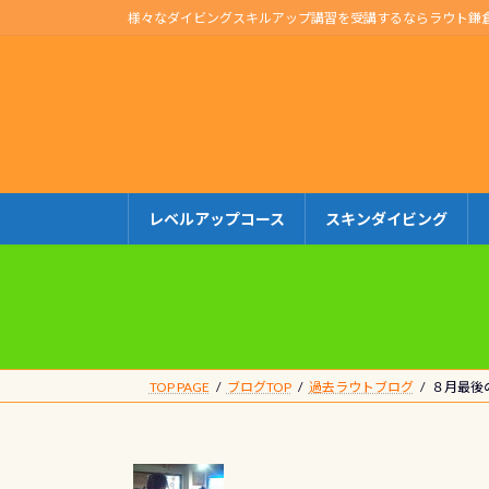
コ
ナ
様々なダイビングスキルアップ講習を受講するならラウト鎌
ン
ビ
テ
ゲ
ン
ー
ツ
シ
へ
ョ
ス
ン
キ
に
レベルアップコース
スキンダイビング
ッ
移
プ
動
TOP PAGE
ブログTOP
過去ラウトブログ
８月最後