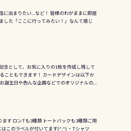
じにチャレンジできます。講習を終えたあと
撮影も出来ますよ スキンダイビングでも参加
くださいね 毎月60名様、年間720名様に
宿に泊まりたい…など！ 皆様のわがままに即座
っぷり利用出来るので、普通に中性浮力の練習
オリジナル景品が当たることも！ PADIデジタ
ました「ここに行ってみたい！」なんて感じ
記念として、お気に入りの1枚を作成し残して
ることもできます！ カードデザインは以下か
、お誕生日や色んな企画などでのオリジナルの
出来ません お問い合わせ、お申し込みの受付
） 詳しいページ作りましたのでご覧ください下
ります ロンTも3種類 トートバックも3種類ご用
にはこのラベルが付いてます(^.^) ・Tシャツ