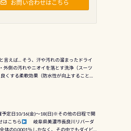
お問い合わせはこちら
と言えば… そう、汗や汚れの溜まったドライ
ツの内側・外側の汚れやニオイを落とす洗浄（スーツ
りを良くする柔軟効果（防水性が向上することで
ルブが押しっぱなしになったり押せなくなるトラ
に動くので閉めにくかったり閉まらないというこ
)も行っておきましょう 具体的には ●ピンホー
！実際水につけて水検査して調べます ●給気バ
日10/16(金)～18(日)※その他の日程で開
が、空気を送り込む「給気バルブ」のオーバ
せはこちら
岐阜県美濃市長良川リバーダ
ボタンが潮噛みしてドライスーツに空気が入り
体の0.0001％しかなく、その中でもダイビ
方はこれを機会に是非やってください！！ ●