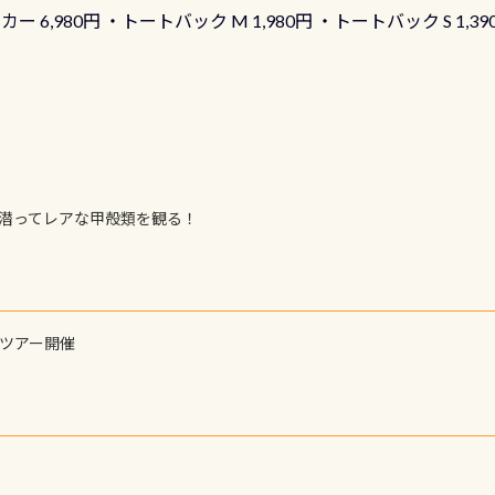
ーカー 6,980円 ・トートバック M 1,980円 ・トートバック S 1,3
も作ってみました 腰の位置にある人魚が可愛い 着ると働く事
えられます
で潜ってレアな甲殻類を観る！
ーツアー開催