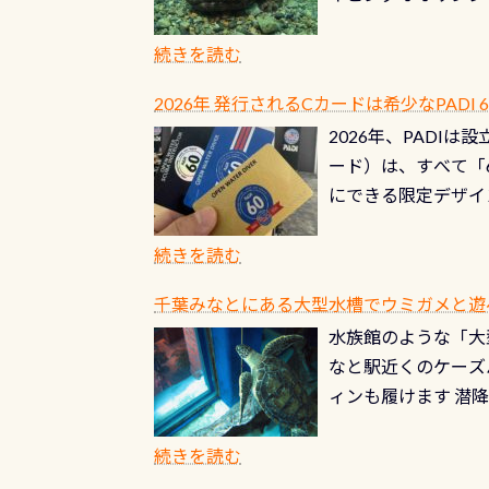
ングが出来るエリア
リストバルブのオー
年から潜っています
続きを読む
点検しておきましょ
の潜り方講習」「オ
れ、穴あきチェック
2026年 発行されるCカードは希少なPADI
ませ 6月から10
点検をする度に1行
2026年、PADI
る清流（水質汚染の
8/31までの間に
ード）は、すべて「
の「名水100選」
ドライスーツクリー
にできる限定デザイ
ところでは12mほ
人、久しぶりにダイ
ングを実感させてく
記念が、これからの
続きを読む
場所もあります。海
PADI認定カード 
もあり、そう行った
千葉みなとにある大型水槽でウミガメと遊
終営業日までの発行分 
ダウンカレントが発
水族館のような「大
やオリジナルカード
る(流される)のは
なと駅近くのケーズ
す。 ※ 2026年
記念物の「オオサン
ィンも履けます 潜
思い出になる ダイ
すが、ここ長良川で
生態は変わります)
ます。 60周年と
（むしろちょっかい
続きを読む
が、60周年記念デザ
水槽が見える感じに