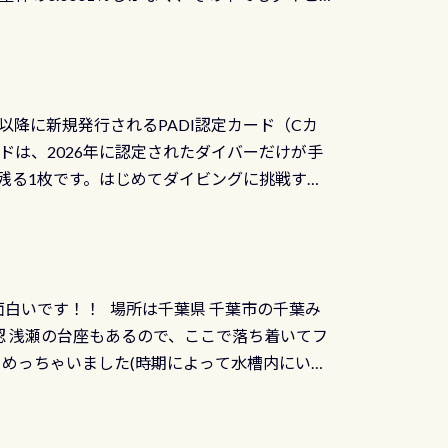
リバーダイビングその長良川に当店は2012
ません意外と使用するこのバルブしっかりと
数少ないショップの1つであり「リバーダイビン
の穴あきチェック・手首や首のシール部分の破
アーをご提供しております是非ご参加下さい
オーバーホールは5,500円 ただ毎回修理や
三大清流(四万十川、柿田川)の１つに数えられ
ャンペーンを利用してみてはどうでしょうか？
日以降に新規発行されるPADI認定カード（Cカ
を経て伊勢湾に流れます1985年には環境省
水検査料5,500円がなんと無料になります！
ドは、2026年に認定されたダイバーだけが手
選ばれた清流です川にしては珍しく、水深が深い
出しましょう！そし
続きを読む
残る1枚です。はじめてダイビングに挑戦する
トリーエキジットは正に大自然の中でのダイビ
0周年の年にダイビングの一歩を進めた”という
、流れる速さはゆっくりの場所もあれば、速い
：2026年2月1日以降に新規発行される
みや岩陰に入ると嘘のように流れが無くなる所
 期間：2026年2月1日〜2026年12月最
れの速さから、渦になっている箇所もあれば
TECなど特別プログラムの専用カードが発行されるもの
す 透明度の良い川を数百メートルドリフトす
面白いです！！ 場所は千葉県 千葉市の千葉み
インカードを申し込みの方は対象外となりま
良川ダイビング最大の見どころがこの特別天然
 浅瀬の台座もあるので、ここで落ち着いてフ
ザインとなります ダイビングは、始めた「年」も
両生類です個体数が少なくかなり貴重な生物で
メめっちゃいました(時期によって水槽内にいる
」は、あとから振り返ると大切な思い出になり
他には「
続きを読む
ちゃん！ダイバー慣れしていて、逃げません
せんか。あなたの最初の1枚、あるいは次の1枚
こんな感じで撮りました(笑) レストランから
DIデジタルくじ PADIコースを修了してCカ
幅4m水温も23℃～25℃をキープ真冬でもお