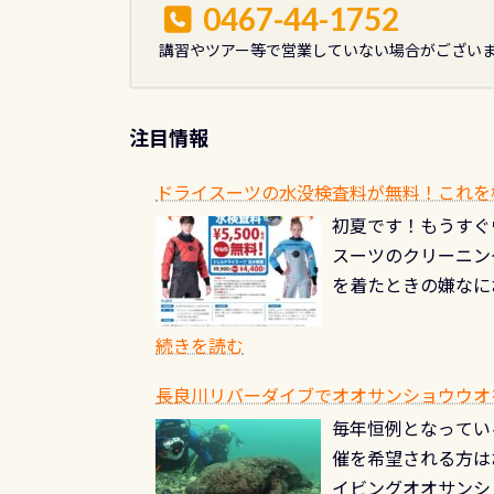
0467-44-1752
講習やツアー等で営業していない場合がござい
注目情報
ドライスーツの水没検査料が無料！これを
初夏です！もうすぐ
スーツのクリーニング
を着たときの嫌なに
水没の可能性が低く
ブルがなくなります
続きを読む
とがなくなります！
長良川リバーダイブでオオサンショウウオを見よ
ル(穴)がないか確
毎年恒例となっている
ルブのオーバーホー
催を希望される方は
ーホールも非常に大
イビングオオサンシ
過ぎて急浮上…なん