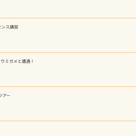
センス講習
オウミガメと遭遇！
ツアー