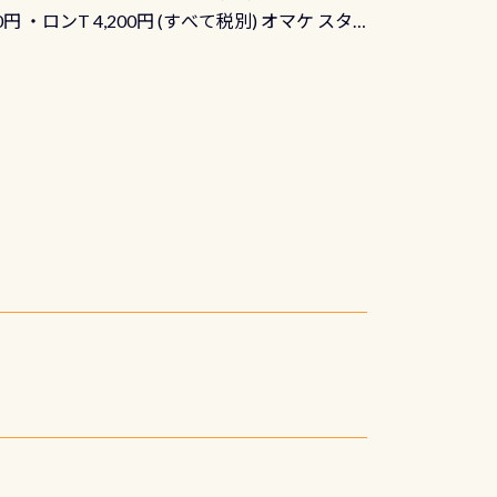
90円 ・ロンT 4,200円 (すべて税別) オマケ スタ
になりますが、欲しい方リクエストください