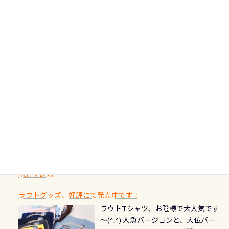
の年にダイビングの一歩を進めた”と
非ご参加下さいませ 6月から10月の間
の台座もあるので、ここで落ち着いて
大切です BCDで言うと給気ボタンの
いう記念が、これからのダイビング
アフターダイビングのグルメ情報ページ作りました
で開催しております 長良川ってど
フィンも履けます 潜降ロープも下ろ
点検と一緒な訳ですから、ボタンが
人生に寄り添います。 対象となるカ
ダイビング後に重要な…ランチ三浦・
んな川？ 長良川は日本三大清流(四万
してくれるので安心 お魚結構いま
潮噛みしてドライスーツに空気が入
ードについて 対象：2026年2月1日以
伊豆は海鮮系が美味しい所！ ご飯が
十川、柿田川)の１つに数えられる清
す！ ドチザメめっちゃいました(時期
り過ぎて急浮上…なんて事がないよう
降に新規発行されるPADI認定カード
美味しい宿に泊まりたい…など！ 皆様
流（水質汚染の少ない、または無い
によって水槽内にいる生態は変わり
にしっかり点検しましょう！まだし
カードの種類：ブルー：通常ゴール
のわがままに即座にお応えする為
川のこと）で岐阜県の郡上市に始ま
ます) 南国系のお魚いっぱいです で
た事がない方はこれを機会に是非や
ド：5スター店ブラック：プロレベル
に、お選びいただけるランチ処のリ
り、美濃を経て伊勢湾に流れます
もやはり人気は・・・ ウミガメちゃ
ってください！！ ●リストバルブの
期間：2026年2月1日〜2026年12月最
続きを読む
ストをエリア別で作り直してみまし
1985年には環境省の「名水100選」
ん！ダイバー慣れしていて、逃げませ
オーバーホールここはドライスーツ
終営業日までの発行分 【注意事項】
た「ここに行ってみたい！」なんて
にまた2001年には「日本の水浴場88
ん（むしろちょっかい出してくる）
クリーニング時に、分解洗浄しませ
PADI記念ダイブカードを発行できます！
※ PADI Freediver、Mermaid、EFR、
感じでお使いください～ ⇩⇩ グルメ
選」に全国で唯一河川で選ばれた清
潜降ロープに身を寄せて休憩中（可
ん意外と使用するこのバルブしっか
ダイバーの皆様自身の思い出に残し
TECなど特別プログラムの専用カー
情報ページはこちら
流です川にしては珍しく、水深が深
愛い！！） こんな感じで撮りまし
りと点検しておきましょう ●その他
たいダイブ本数の記念や思い出に残
ドが発行されるものやオリジナルカ
いところでは12mほどあり十分ダイビ
た(笑) レストランから水槽が見える
の箇所・防水ファスナーの劣化がな
るダイブの記念として、お気に入りの
ード対象のディスティンクティブ・
ングを楽しむことが出来ます 川原か
感じになっていて、食事しながら観賞
いか・ブーツの穴あきチェック・手
1枚を作成し残してみませんか？ 記念
スペシャルティ、AWAREデザインカ
らのエントリーエキジットは正に大
できます！ 水深9m 長さ12m 幅4m
首や首のシール部分の破れ、穴あき
ダイブや記念日のサプライズとして、
ードを申し込みの方は対象外となり
自然の中でのダイビングを実感させ
水温も23℃～25℃をキープ真冬でも
続きを読む
チェック など… 価格は と、各所こ
ご友人などへプレゼントすることも
ます。 ※ 2026年12月の認定でも、
てくれます 川でのダイビングとは
お楽しみ頂けます 反対側の窓からも
れだけかかります※給気バルブのみ
できます！ カードデザインは以下か
2027年1月以降に発行されるカードは
川なので勿論流れていますが、流れ
ラウトグッズ、好評にて発売中です！
見ることが出来るので、付き添いの方
のオーバーホールは5,500円 ただ毎回
ら選べます！ 記念の本数での作成は
通常デザインとなります ダイビン
る速さはゆっくりの場所もあれば、
ラウトTシャツ、お陰様で大人気です
とも記念撮影も出来ますよ スキンダ
修理や点検をする度に1行目の「水漏
勿論、お好きな数字や文字を入れら
グは、始めた「年」も思い出になる
速い場所もあります。海だとかなりの
～(^.^) 人魚バージョンと、大仏バー
イビングでも参加できます！ かなり
れ検査代」が5,500円掛かります そこ
れるので、お誕生日や色んな企画など
ダイビングを始めるきっかけは人そ
速さに感じられる場所もあります