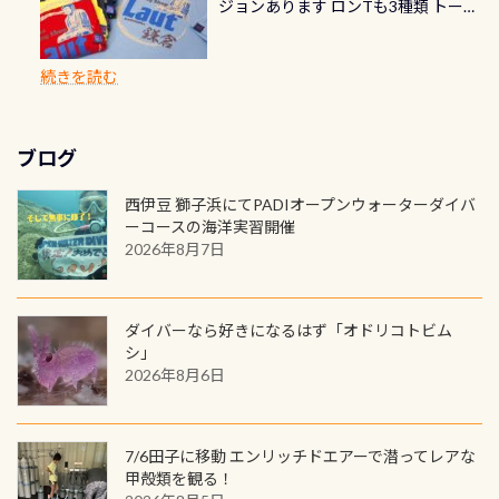
ジョンあります ロンTも3種類 トート
楽しめます是非ご参加ください！ 写
で下記のキャンペーンを利用してみ
でのオリジナルの記念カードを自由
れぞれ。でも、「いつ始めたか」
が、水中のくぼみや岩陰に入ると嘘
バックも3種類ご用意(^.^) パーカーも
真撮影の練習や、4時間たっぷり利用
てはどうでしょうか？ 8/31までの間
に発行出来ますよ！ ただし、個人で
は、あとから振り返ると大切な思い
のように流れが無くなる所もあり、そ
両デザインありますよん！ 胸には新
出来るので、普通に中性浮力の練習に
に、ドライスーツの点検・オーバー
PADIの本部へ直接の申請は出来ませ
出になります。 60周年という節目の
続きを読む
う行った所を案内して基本的には水
ロゴを採用！ 全てのグッズにはこの
もなりますヨ 料金等、詳しくは 詳細
ホールを出して頂いた方は、上記の
ん お問い合わせ、お申し込みの受付
年に、PADIとともに、あなたの海の
深が浅いので危険ではありません流
ラベルが付いてます(^.^) ・Tシャツ
はこちら
水検査料5,500円がなんと無料になり
窓口は、PADIダイブセンターのみ
物語を始めてみませんか。あなたの
れの速さから、渦になっている箇所
3,980円(税別) ・パーカー 6,980円 ・
ます！ ドライスーツクリーニングだ
勿論当店でも発行出来ます（他団体
最初の1枚、あるいは次の1枚が、60
もあればダウンカレントが発生して
ブログ
トートバック M 1,980円 ・トートバ
けでも出そうと思ってる方は、セッ
の方もOK） 詳しいページ作りました
周年記念デザインになります 今始
いる箇所などもあり、なかなか海では
ック S 1,390円 ・ロンT 4,200円 (すべ
トでこの水検査も出しましょう！そ
のでご覧ください下さい ➡︎ コチラ
めると、60周年ならではの楽しみ
西伊豆 獅子浜にてPADIオープンウォーターダイバ
見られない光景です 透明度の良い川
て税別) オマケ スタッフ用にポロシャ
し
続きを読む
も： PADIデジタルくじ PADIコース
ーコースの海洋実習開催
を数百メートルドリフトする(流され
ツも作ってみました 腰の位置にある
を修了してCカードを取得すると、カ
2026年8月7日
る)のは快感です！ 特別天然記念物
人魚が可愛い 着ると働く事になりま
ードに記載されたダイバーナンバー
「オオサンショウウオ」が見れる 長
すが、欲しい方リクエストください
で参加できるデジタルくじにチャレ
良川ダイビング最大の見どころがこ
(笑) ※カラーは変えられます
ンジできます。講習を終えたあとも、
ダイバーなら好きになるはず「オドリコトビム
の特別天然記念物の「オオサンショ
ワクワクが続く60周年限定企画で
シ」
ウウオ」です 大きなものでは体長1m
2026年8月6日
す。コースを修了されたら、ぜひ参加
を超える世界最大の両生類です個体
してみてくださいね 毎月60名様、年
数が少なくかなり貴重な生物です
間720名様にPADIグッズが当たるチ
が、ここ長良川ではかなりの確立で
ャンス 受講したPADIダイブセンター
7/6田子に移動 エンリッチドエアーで潜ってレアな
見ることが出来ます特別天然記念物
／リゾートが用意したオリジナル景
甲殻類を観る！
と言えば他には「
続きを読む