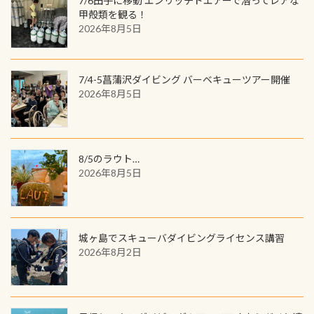
7/6田子に移動 エンリッチドエアーで潜ってレアな
見られない光景です 透明度の良い川
て税別) オマケ スタッフ用にポロシャ
し
続きを読む
も： PADIデジタルくじ PADIコース
甲殻類を観る！
を数百メートルドリフトする(流され
ツも作ってみました 腰の位置にある
を修了してCカードを取得すると、カ
2026年8月5日
る)のは快感です！ 特別天然記念物
人魚が可愛い 着ると働く事になりま
ードに記載されたダイバーナンバー
「オオサンショウウオ」が見れる 長
すが、欲しい方リクエストください
で参加できるデジタルくじにチャレ
良川ダイビング最大の見どころがこ
(笑) ※カラーは変えられます
ンジできます。講習を終えたあとも、
7/4-5菖蒲沢ダイビング バーベキューツアー開催
の特別天然記念物の「オオサンショ
ワクワクが続く60周年限定企画で
2026年8月5日
ウウオ」です 大きなものでは体長1m
す。コースを修了されたら、ぜひ参加
を超える世界最大の両生類です個体
してみてくださいね 毎月60名様、年
数が少なくかなり貴重な生物です
間720名様にPADIグッズが当たるチ
が、ここ長良川ではかなりの確立で
ャンス 受講したPADIダイブセンター
8/5のラウト…
見ることが出来ます特別天然記念物
／リゾートが用意したオリジナル景
2026年8月5日
と言えば他には「
続きを読む
品が当たることも！ PADIデジタルく
じに参加する
城ヶ島でスキューバダイビングライセンス講習
2026年8月2日