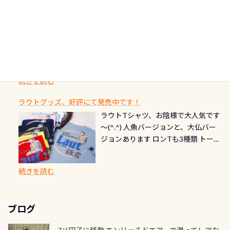
終営業日までの発行分 【注意事項】
た「ここに行ってみたい！」なんて
にまた2001年には「日本の水浴場88
ん（むしろちょっかい出してくる）
クリーニング時に、分解洗浄しませ
PADI記念ダイブカードを発行できます！
※ PADI Freediver、Mermaid、EFR、
感じでお使いください～ ⇩⇩ グルメ
選」に全国で唯一河川で選ばれた清
潜降ロープに身を寄せて休憩中（可
ん意外と使用するこのバルブしっか
ダイバーの皆様自身の思い出に残し
TECなど特別プログラムの専用カー
情報ページはこちら
流です川にしては珍しく、水深が深
愛い！！） こんな感じで撮りまし
りと点検しておきましょう ●その他
たいダイブ本数の記念や思い出に残
ドが発行されるものやオリジナルカ
いところでは12mほどあり十分ダイビ
た(笑) レストランから水槽が見える
の箇所・防水ファスナーの劣化がな
るダイブの記念として、お気に入りの
ード対象のディスティンクティブ・
ングを楽しむことが出来ます 川原か
感じになっていて、食事しながら観賞
いか・ブーツの穴あきチェック・手
1枚を作成し残してみませんか？ 記念
スペシャルティ、AWAREデザインカ
らのエントリーエキジットは正に大
できます！ 水深9m 長さ12m 幅4m
首や首のシール部分の破れ、穴あき
ダイブや記念日のサプライズとして、
ードを申し込みの方は対象外となり
自然の中でのダイビングを実感させ
水温も23℃～25℃をキープ真冬でも
続きを読む
チェック など… 価格は と、各所こ
ご友人などへプレゼントすることも
ます。 ※ 2026年12月の認定でも、
てくれます 川でのダイビングとは
お楽しみ頂けます 反対側の窓からも
れだけかかります※給気バルブのみ
できます！ カードデザインは以下か
2027年1月以降に発行されるカードは
川なので勿論流れていますが、流れ
ラウトグッズ、好評にて発売中です！
見ることが出来るので、付き添いの方
のオーバーホールは5,500円 ただ毎回
ら選べます！ 記念の本数での作成は
通常デザインとなります ダイビン
る速さはゆっくりの場所もあれば、
ラウトTシャツ、お陰様で大人気です
とも記念撮影も出来ますよ スキンダ
修理や点検をする度に1行目の「水漏
勿論、お好きな数字や文字を入れら
グは、始めた「年」も思い出になる
速い場所もあります。海だとかなりの
～(^.^) 人魚バージョンと、大仏バー
イビングでも参加できます！ かなり
れ検査代」が5,500円掛かります そこ
れるので、お誕生日や色んな企画など
ダイビングを始めるきっかけは人そ
速さに感じられる場所もあります
ジョンあります ロンTも3種類 トート
楽しめます是非ご参加ください！ 写
で下記のキャンペーンを利用してみ
でのオリジナルの記念カードを自由
れぞれ。でも、「いつ始めたか」
が、水中のくぼみや岩陰に入ると嘘
バックも3種類ご用意(^.^) パーカーも
真撮影の練習や、4時間たっぷり利用
てはどうでしょうか？ 8/31までの間
に発行出来ますよ！ ただし、個人で
は、あとから振り返ると大切な思い
のように流れが無くなる所もあり、そ
両デザインありますよん！ 胸には新
出来るので、普通に中性浮力の練習に
に、ドライスーツの点検・オーバー
PADIの本部へ直接の申請は出来ませ
出になります。 60周年という節目の
続きを読む
う行った所を案内して基本的には水
ロゴを採用！ 全てのグッズにはこの
もなりますヨ 料金等、詳しくは 詳細
ホールを出して頂いた方は、上記の
ん お問い合わせ、お申し込みの受付
年に、PADIとともに、あなたの海の
深が浅いので危険ではありません流
ラベルが付いてます(^.^) ・Tシャツ
はこちら
水検査料5,500円がなんと無料になり
窓口は、PADIダイブセンターのみ
物語を始めてみませんか。あなたの
れの速さから、渦になっている箇所
3,980円(税別) ・パーカー 6,980円 ・
ます！ ドライスーツクリーニングだ
勿論当店でも発行出来ます（他団体
最初の1枚、あるいは次の1枚が、60
もあればダウンカレントが発生して
ブログ
トートバック M 1,980円 ・トートバ
けでも出そうと思ってる方は、セッ
の方もOK） 詳しいページ作りました
周年記念デザインになります 今始
いる箇所などもあり、なかなか海では
ック S 1,390円 ・ロンT 4,200円 (すべ
トでこの水検査も出しましょう！そ
のでご覧ください下さい ➡︎ コチラ
めると、60周年ならではの楽しみ