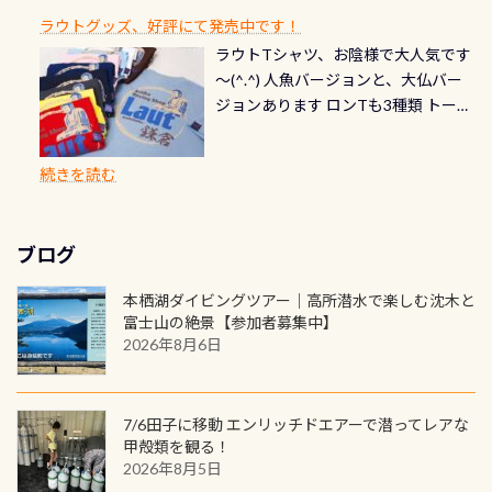
お楽しみ頂けます 反対側の窓からも
れだけかかります※給気バルブのみ
できます！ カードデザインは以下か
2027年1月以降に発行されるカードは
川なので勿論流れていますが、流れ
ラウトグッズ、好評にて発売中です！
見ることが出来るので、付き添いの方
のオーバーホールは5,500円 ただ毎回
ら選べます！ 記念の本数での作成は
通常デザインとなります ダイビン
る速さはゆっくりの場所もあれば、
ラウトTシャツ、お陰様で大人気です
とも記念撮影も出来ますよ スキンダ
修理や点検をする度に1行目の「水漏
勿論、お好きな数字や文字を入れら
グは、始めた「年」も思い出になる
速い場所もあります。海だとかなりの
～(^.^) 人魚バージョンと、大仏バー
イビングでも参加できます！ かなり
れ検査代」が5,500円掛かります そこ
れるので、お誕生日や色んな企画など
ダイビングを始めるきっかけは人そ
速さに感じられる場所もあります
ジョンあります ロンTも3種類 トート
楽しめます是非ご参加ください！ 写
で下記のキャンペーンを利用してみ
でのオリジナルの記念カードを自由
れぞれ。でも、「いつ始めたか」
が、水中のくぼみや岩陰に入ると嘘
バックも3種類ご用意(^.^) パーカーも
真撮影の練習や、4時間たっぷり利用
てはどうでしょうか？ 8/31までの間
に発行出来ますよ！ ただし、個人で
は、あとから振り返ると大切な思い
のように流れが無くなる所もあり、そ
両デザインありますよん！ 胸には新
出来るので、普通に中性浮力の練習に
に、ドライスーツの点検・オーバー
PADIの本部へ直接の申請は出来ませ
出になります。 60周年という節目の
続きを読む
う行った所を案内して基本的には水
ロゴを採用！ 全てのグッズにはこの
もなりますヨ 料金等、詳しくは 詳細
ホールを出して頂いた方は、上記の
ん お問い合わせ、お申し込みの受付
年に、PADIとともに、あなたの海の
深が浅いので危険ではありません流
ラベルが付いてます(^.^) ・Tシャツ
はこちら
水検査料5,500円がなんと無料になり
窓口は、PADIダイブセンターのみ
物語を始めてみませんか。あなたの
れの速さから、渦になっている箇所
3,980円(税別) ・パーカー 6,980円 ・
ます！ ドライスーツクリーニングだ
勿論当店でも発行出来ます（他団体
最初の1枚、あるいは次の1枚が、60
もあればダウンカレントが発生して
ブログ
トートバック M 1,980円 ・トートバ
けでも出そうと思ってる方は、セッ
の方もOK） 詳しいページ作りました
周年記念デザインになります 今始
いる箇所などもあり、なかなか海では
ック S 1,390円 ・ロンT 4,200円 (すべ
トでこの水検査も出しましょう！そ
のでご覧ください下さい ➡︎ コチラ
めると、60周年ならではの楽しみ
本栖湖ダイビングツアー｜高所潜水で楽しむ沈木と
見られない光景です 透明度の良い川
て税別) オマケ スタッフ用にポロシャ
し
続きを読む
も： PADIデジタルくじ PADIコース
富士山の絶景【参加者募集中】
を数百メートルドリフトする(流され
ツも作ってみました 腰の位置にある
を修了してCカードを取得すると、カ
2026年8月6日
る)のは快感です！ 特別天然記念物
人魚が可愛い 着ると働く事になりま
ードに記載されたダイバーナンバー
「オオサンショウウオ」が見れる 長
すが、欲しい方リクエストください
で参加できるデジタルくじにチャレ
良川ダイビング最大の見どころがこ
(笑) ※カラーは変えられます
ンジできます。講習を終えたあとも、
7/6田子に移動 エンリッチドエアーで潜ってレアな
の特別天然記念物の「オオサンショ
ワクワクが続く60周年限定企画で
甲殻類を観る！
ウウオ」です 大きなものでは体長1m
2026年8月5日
す。コースを修了されたら、ぜひ参加
を超える世界最大の両生類です個体