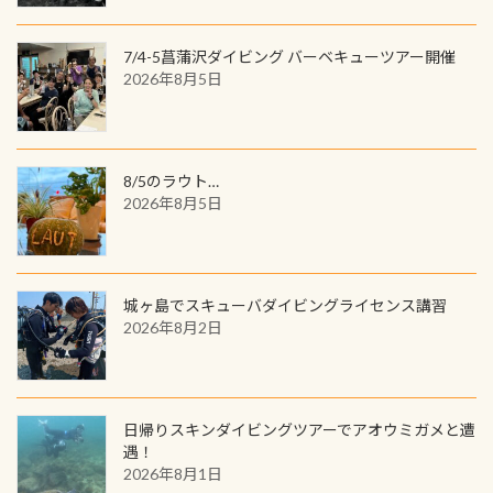
してみてくださいね 毎月60名様、年
数が少なくかなり貴重な生物です
間720名様にPADIグッズが当たるチ
が、ここ長良川ではかなりの確立で
ャンス 受講したPADIダイブセンター
7/4-5菖蒲沢ダイビング バーベキューツアー開催
見ることが出来ます特別天然記念物
／リゾートが用意したオリジナル景
2026年8月5日
と言えば他には「
続きを読む
品が当たることも！ PADIデジタルく
じに参加する
8/5のラウト…
2026年8月5日
城ヶ島でスキューバダイビングライセンス講習
2026年8月2日
日帰りスキンダイビングツアーでアオウミガメと遭
遇！
2026年8月1日