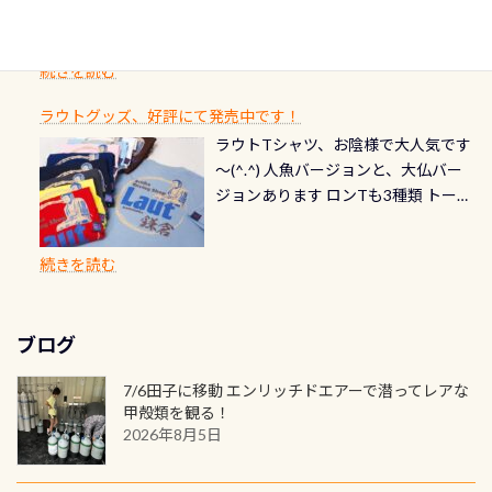
るダイブの記念として、お気に入りの
ード対象のディスティンクティブ・
ングを楽しむことが出来ます 川原か
感じになっていて、食事しながら観賞
いか・ブーツの穴あきチェック・手
1枚を作成し残してみませんか？ 記念
スペシャルティ、AWAREデザインカ
らのエントリーエキジットは正に大
できます！ 水深9m 長さ12m 幅4m
首や首のシール部分の破れ、穴あき
ダイブや記念日のサプライズとして、
ードを申し込みの方は対象外となり
自然の中でのダイビングを実感させ
水温も23℃～25℃をキープ真冬でも
続きを読む
チェック など… 価格は と、各所こ
ご友人などへプレゼントすることも
ます。 ※ 2026年12月の認定でも、
てくれます 川でのダイビングとは
お楽しみ頂けます 反対側の窓からも
れだけかかります※給気バルブのみ
できます！ カードデザインは以下か
2027年1月以降に発行されるカードは
川なので勿論流れていますが、流れ
ラウトグッズ、好評にて発売中です！
見ることが出来るので、付き添いの方
のオーバーホールは5,500円 ただ毎回
ら選べます！ 記念の本数での作成は
通常デザインとなります ダイビン
る速さはゆっくりの場所もあれば、
ラウトTシャツ、お陰様で大人気です
とも記念撮影も出来ますよ スキンダ
修理や点検をする度に1行目の「水漏
勿論、お好きな数字や文字を入れら
グは、始めた「年」も思い出になる
速い場所もあります。海だとかなりの
～(^.^) 人魚バージョンと、大仏バー
イビングでも参加できます！ かなり
れ検査代」が5,500円掛かります そこ
れるので、お誕生日や色んな企画など
ダイビングを始めるきっかけは人そ
速さに感じられる場所もあります
ジョンあります ロンTも3種類 トート
楽しめます是非ご参加ください！ 写
で下記のキャンペーンを利用してみ
でのオリジナルの記念カードを自由
れぞれ。でも、「いつ始めたか」
が、水中のくぼみや岩陰に入ると嘘
バックも3種類ご用意(^.^) パーカーも
真撮影の練習や、4時間たっぷり利用
てはどうでしょうか？ 8/31までの間
に発行出来ますよ！ ただし、個人で
は、あとから振り返ると大切な思い
のように流れが無くなる所もあり、そ
両デザインありますよん！ 胸には新
出来るので、普通に中性浮力の練習に
に、ドライスーツの点検・オーバー
PADIの本部へ直接の申請は出来ませ
出になります。 60周年という節目の
続きを読む
う行った所を案内して基本的には水
ロゴを採用！ 全てのグッズにはこの
もなりますヨ 料金等、詳しくは 詳細
ホールを出して頂いた方は、上記の
ん お問い合わせ、お申し込みの受付
年に、PADIとともに、あなたの海の
深が浅いので危険ではありません流
ラベルが付いてます(^.^) ・Tシャツ
はこちら
水検査料5,500円がなんと無料になり
窓口は、PADIダイブセンターのみ
物語を始めてみませんか。あなたの
れの速さから、渦になっている箇所
3,980円(税別) ・パーカー 6,980円 ・
ます！ ドライスーツクリーニングだ
勿論当店でも発行出来ます（他団体
最初の1枚、あるいは次の1枚が、60
もあればダウンカレントが発生して
ブログ
トートバック M 1,980円 ・トートバ
けでも出そうと思ってる方は、セッ
の方もOK） 詳しいページ作りました
周年記念デザインになります 今始
いる箇所などもあり、なかなか海では
ック S 1,390円 ・ロンT 4,200円 (すべ
トでこの水検査も出しましょう！そ
のでご覧ください下さい ➡︎ コチラ
めると、60周年ならではの楽しみ
7/6田子に移動 エンリッチドエアーで潜ってレアな
見られない光景です 透明度の良い川
て税別) オマケ スタッフ用にポロシャ
し
続きを読む
も： PADIデジタルくじ PADIコース
甲殻類を観る！
を数百メートルドリフトする(流され
ツも作ってみました 腰の位置にある
を修了してCカードを取得すると、カ
2026年8月5日
る)のは快感です！ 特別天然記念物
人魚が可愛い 着ると働く事になりま
ードに記載されたダイバーナンバー
「オオサンショウウオ」が見れる 長
すが、欲しい方リクエストください
で参加できるデジタルくじにチャレ
良川ダイビング最大の見どころがこ