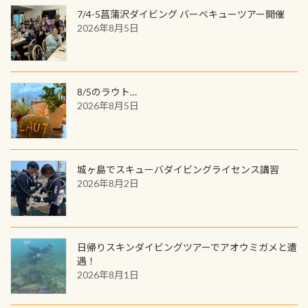
(笑) ※カラーは変えられます
ンジできます。講習を終えたあとも、
7/4-5菖蒲沢ダイビング バーベキューツアー開催
の特別天然記念物の「オオサンショ
ワクワクが続く60周年限定企画で
2026年8月5日
ウウオ」です 大きなものでは体長1m
す。コースを修了されたら、ぜひ参加
を超える世界最大の両生類です個体
してみてくださいね 毎月60名様、年
数が少なくかなり貴重な生物です
間720名様にPADIグッズが当たるチ
が、ここ長良川ではかなりの確立で
ャンス 受講したPADIダイブセンター
8/5のラウト…
見ることが出来ます特別天然記念物
／リゾートが用意したオリジナル景
2026年8月5日
と言えば他には「
続きを読む
品が当たることも！ PADIデジタルく
じに参加する
城ヶ島でスキューバダイビングライセンス講習
2026年8月2日
日帰りスキンダイビングツアーでアオウミガメと遭
遇！
2026年8月1日