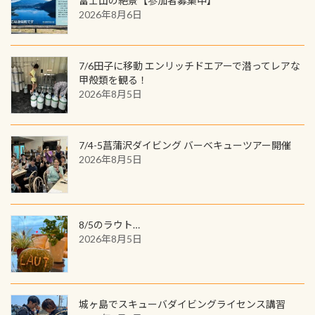
富士山の絶景【参加者募集中】
を数百メートルドリフトする(流され
ツも作ってみました 腰の位置にある
を修了してCカードを取得すると、カ
2026年8月6日
る)のは快感です！ 特別天然記念物
人魚が可愛い 着ると働く事になりま
ードに記載されたダイバーナンバー
「オオサンショウウオ」が見れる 長
すが、欲しい方リクエストください
で参加できるデジタルくじにチャレ
良川ダイビング最大の見どころがこ
(笑) ※カラーは変えられます
ンジできます。講習を終えたあとも、
7/6田子に移動 エンリッチドエアーで潜ってレアな
の特別天然記念物の「オオサンショ
ワクワクが続く60周年限定企画で
甲殻類を観る！
ウウオ」です 大きなものでは体長1m
2026年8月5日
す。コースを修了されたら、ぜひ参加
を超える世界最大の両生類です個体
してみてくださいね 毎月60名様、年
数が少なくかなり貴重な生物です
間720名様にPADIグッズが当たるチ
が、ここ長良川ではかなりの確立で
ャンス 受講したPADIダイブセンター
7/4-5菖蒲沢ダイビング バーベキューツアー開催
見ることが出来ます特別天然記念物
／リゾートが用意したオリジナル景
2026年8月5日
と言えば他には「
続きを読む
品が当たることも！ PADIデジタルく
じに参加する
8/5のラウト…
2026年8月5日
城ヶ島でスキューバダイビングライセンス講習