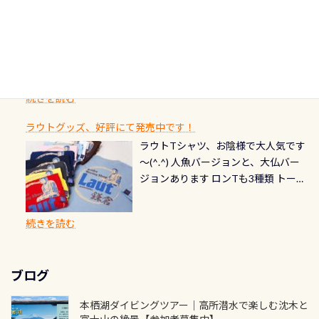
PADI記念ダイブカードを発行できます！
※ PADI Freediver、Mermaid、EFR、
感じでお使いください～ ⇩⇩ グルメ
選」に全国で唯一河川で選ばれた清
潜降ロープに身を寄せて休憩中（可
ん意外と使用するこのバルブしっか
ダイバーの皆様自身の思い出に残し
TECなど特別プログラムの専用カー
情報ページはこちら
流です川にしては珍しく、水深が深
愛い！！） こんな感じで撮りまし
りと点検しておきましょう ●その他
たいダイブ本数の記念や思い出に残
ドが発行されるものやオリジナルカ
いところでは12mほどあり十分ダイビ
た(笑) レストランから水槽が見える
の箇所・防水ファスナーの劣化がな
るダイブの記念として、お気に入りの
ード対象のディスティンクティブ・
ングを楽しむことが出来ます 川原か
感じになっていて、食事しながら観賞
いか・ブーツの穴あきチェック・手
1枚を作成し残してみませんか？ 記念
スペシャルティ、AWAREデザインカ
らのエントリーエキジットは正に大
できます！ 水深9m 長さ12m 幅4m
首や首のシール部分の破れ、穴あき
ダイブや記念日のサプライズとして、
ードを申し込みの方は対象外となり
自然の中でのダイビングを実感させ
水温も23℃～25℃をキープ真冬でも
続きを読む
チェック など… 価格は と、各所こ
ご友人などへプレゼントすることも
ます。 ※ 2026年12月の認定でも、
てくれます 川でのダイビングとは
お楽しみ頂けます 反対側の窓からも
れだけかかります※給気バルブのみ
できます！ カードデザインは以下か
2027年1月以降に発行されるカードは
川なので勿論流れていますが、流れ
ラウトグッズ、好評にて発売中です！
見ることが出来るので、付き添いの方
のオーバーホールは5,500円 ただ毎回
ら選べます！ 記念の本数での作成は
通常デザインとなります ダイビン
る速さはゆっくりの場所もあれば、
ラウトTシャツ、お陰様で大人気です
とも記念撮影も出来ますよ スキンダ
修理や点検をする度に1行目の「水漏
勿論、お好きな数字や文字を入れら
グは、始めた「年」も思い出になる
速い場所もあります。海だとかなりの
～(^.^) 人魚バージョンと、大仏バー
イビングでも参加できます！ かなり
れ検査代」が5,500円掛かります そこ
れるので、お誕生日や色んな企画など
ダイビングを始めるきっかけは人そ
速さに感じられる場所もあります
ジョンあります ロンTも3種類 トート
楽しめます是非ご参加ください！ 写
で下記のキャンペーンを利用してみ
でのオリジナルの記念カードを自由
れぞれ。でも、「いつ始めたか」
が、水中のくぼみや岩陰に入ると嘘
バックも3種類ご用意(^.^) パーカーも
真撮影の練習や、4時間たっぷり利用
てはどうでしょうか？ 8/31までの間
に発行出来ますよ！ ただし、個人で
は、あとから振り返ると大切な思い
のように流れが無くなる所もあり、そ
両デザインありますよん！ 胸には新
出来るので、普通に中性浮力の練習に
に、ドライスーツの点検・オーバー
PADIの本部へ直接の申請は出来ませ
出になります。 60周年という節目の
続きを読む
う行った所を案内して基本的には水
ロゴを採用！ 全てのグッズにはこの
もなりますヨ 料金等、詳しくは 詳細
ホールを出して頂いた方は、上記の
ん お問い合わせ、お申し込みの受付
年に、PADIとともに、あなたの海の
深が浅いので危険ではありません流
ラベルが付いてます(^.^) ・Tシャツ
はこちら
水検査料5,500円がなんと無料になり
窓口は、PADIダイブセンターのみ
物語を始めてみませんか。あなたの
れの速さから、渦になっている箇所
3,980円(税別) ・パーカー 6,980円 ・
ます！ ドライスーツクリーニングだ
勿論当店でも発行出来ます（他団体
最初の1枚、あるいは次の1枚が、60
もあればダウンカレントが発生して
ブログ
トートバック M 1,980円 ・トートバ
けでも出そうと思ってる方は、セッ
の方もOK） 詳しいページ作りました
周年記念デザインになります 今始
いる箇所などもあり、なかなか海では
ック S 1,390円 ・ロンT 4,200円 (すべ
トでこの水検査も出しましょう！そ
のでご覧ください下さい ➡︎ コチラ
めると、60周年ならではの楽しみ
本栖湖ダイビングツアー｜高所潜水で楽しむ沈木と
見られない光景です 透明度の良い川
て税別) オマケ スタッフ用にポロシャ
し
続きを読む
も： PADIデジタルくじ PADIコース