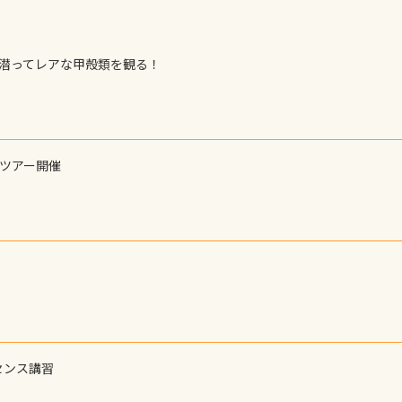
で潜ってレアな甲殻類を観る！
ーツアー開催
センス講習