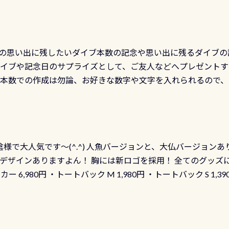
の思い出に残したいダイブ本数の記念や思い出に残るダイブの
ダイブや記念日のサプライズとして、ご友人などへプレゼントす
の本数での作成は勿論、お好きな数字や文字を入れられるので
発行出来ますよ！ ただし、個人でPADIの本部へ直接の申請は
イブセンターのみ 勿論当店でも発行出来ます（他団体の方もOK
様で大人気です～(^.^) 人魚バージョンと、大仏バージョンあ
ーも両デザインありますよん！ 胸には新ロゴを採用！ 全てのグッズ
ーカー 6,980円 ・トートバック M 1,980円 ・トートバック S 1,3
も作ってみました 腰の位置にある人魚が可愛い 着ると働く事
えられます