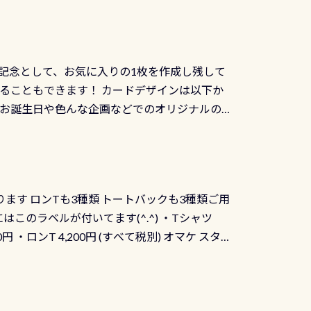
記念として、お気に入りの1枚を作成し残して
ることもできます！ カードデザインは以下か
、お誕生日や色んな企画などでのオリジナルの
出来ません お問い合わせ、お申し込みの受付
） 詳しいページ作りましたのでご覧ください下
ります ロンTも3種類 トートバックも3種類ご用
にはこのラベルが付いてます(^.^) ・Tシャツ
90円 ・ロンT 4,200円 (すべて税別) オマケ スタ
になりますが、欲しい方リクエストください