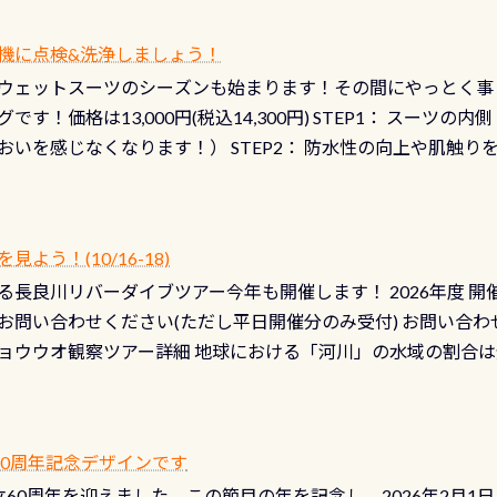
機に点検&洗浄しましょう！
ウェットスーツのシーズンも始まります！その間にやっとく事
です！価格は13,000円(税込14,300円) STEP1： スー
おいを感じなくなります！） STEP2： 防水性の向上や肌触
なります！） STEP3： 排気バルブの分解・洗浄のO/H（バ
！） STEP4： ファスナーの潤滑化（ファスナーがスムーズ
） 詳細は
コチラ あと…ドライスーツの点検(オーバーホール
う！(10/16-18)
認冬になり、使い始めてから水漏れする…ってのは避けましょう
長良川リバーダイブツアー今年も開催します！ 2026年度 開催予定
ル排気バルブは、ドライスーツクリーニングの際に行うのです
お問い合わせください(ただし平日開催分のみ受付) お問い合わ
切です BCDで言うと給気ボタンの点検と一緒な訳ですから、
ョウウオ観察ツアー詳細 地球における「河川」の水域の割合は全
て事がないようにしっかり点検しましょう！まだした事がない
は更に限られており、非常に貴重な体験が出来る「長良川」での
バーホールここはドライスーツクリーニング時に、分解洗浄し
 長良川ダイビングの魅力を存分までお伝え出来る、国内でも
う ●その他の箇所・防水ファスナーの劣化がないか・ブーツ
オサンショウウオ観察講習」も合わせて開催している希少なツ
 など… 価格は と、各所これだけかかります※給気バルブのみの
 60周年記念デザインです
月の間で開催しております 長良川ってどんな川？ 長良川は日本
目の「水漏れ検査代」が5,500円掛かります そこで下記のキ
は設立60周年を迎えました。この節目の年を記念し、2026年2月1