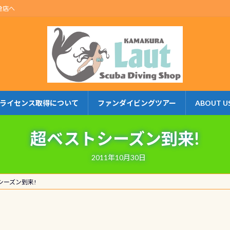
倉店へ
ライセンス取得について
ファンダイビングツアー
ABOUT U
超ベストシーズン到来!
2011年10月30日
シーズン到来!