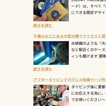
る清流（水質汚染の
8/31までの間に
ード）は、すべて「
の「名水100選」
ドライスーツクリー
にできる限定デザイ
ところでは12mほ
人、久しぶりにダイ
ングを実感させてく
記念が、これからの
続きを読む
場所もあります。海
PADI認定カード 
もあり、そう行った
千葉みなとにある大型水槽でウミガメと遊
終営業日までの発行分 
ダウンカレントが発
水族館のような「大
やオリジナルカード
る(流される)のは
なと駅近くのケーズ
す。 ※ 2026年
記念物の「オオサン
ィンも履けます 潜
思い出になる ダイ
すが、ここ長良川で
生態は変わります)
ます。 60周年と
（むしろちょっかい
続きを読む
が、60周年記念デザ
水槽が見える感じに
ードを取得すると、
アフターダイビングのグルメ情報ページ作
楽しみ頂けます 反
も、ワクワクが続く
ダイビング後に重要
できます！ かなり
PADIグッズが当た
にお応えする為に、
にもなりますヨ 料
ルくじに参加する
でお使いください～