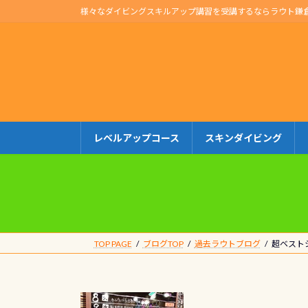
コ
ナ
様々なダイビングスキルアップ講習を受講するならラウト鎌
ン
ビ
テ
ゲ
ン
ー
ツ
シ
へ
ョ
ス
ン
キ
に
レベルアップコース
スキンダイビング
ッ
移
プ
動
TOP PAGE
ブログTOP
過去ラウトブログ
超ベスト