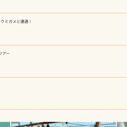
オウミガメと遭遇！
ツアー