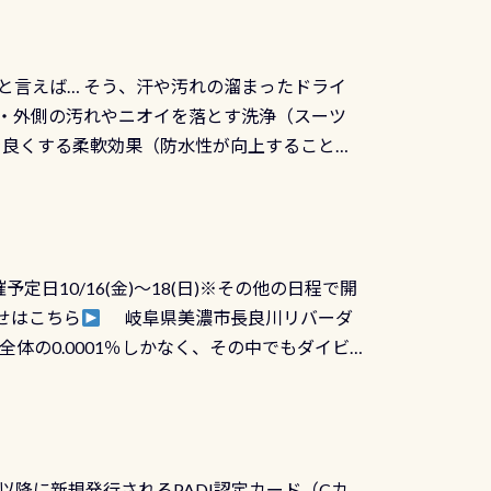
と言えば… そう、汗や汚れの溜まったドライ
ツの内側・外側の汚れやニオイを落とす洗浄（スーツ
りを良くする柔軟効果（防水性が向上することで
ルブが押しっぱなしになったり押せなくなるトラ
に動くので閉めにくかったり閉まらないというこ
)も行っておきましょう 具体的には ●ピンホー
！実際水につけて水検査して調べます ●給気バ
日10/16(金)～18(日)※その他の日程で開
が、空気を送り込む「給気バルブ」のオーバ
せはこちら
岐阜県美濃市長良川リバーダ
ボタンが潮噛みしてドライスーツに空気が入り
体の0.0001％しかなく、その中でもダイビ
方はこれを機会に是非やってください！！ ●
リバーダイビングその長良川に当店は2012
ません意外と使用するこのバルブしっかりと
数少ないショップの1つであり「リバーダイビン
の穴あきチェック・手首や首のシール部分の破
アーをご提供しております是非ご参加下さい
オーバーホールは5,500円 ただ毎回修理や
三大清流(四万十川、柿田川)の１つに数えられ
ャンペーンを利用してみてはどうでしょうか？
日以降に新規発行されるPADI認定カード（Cカ