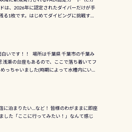
を経て伊勢湾に流れます1985年には環境省
水検査料5,500円がなんと無料になります！
ドは、2026年に認定されたダイバーだけが手
選ばれた清流です川にしては珍しく、水深が深い
出しましょう！そし
続きを読む
残る1枚です。はじめてダイビングに挑戦する
トリーエキジットは正に大自然の中でのダイビ
0周年の年にダイビングの一歩を進めた”という
、流れる速さはゆっくりの場所もあれば、速い
：2026年2月1日以降に新規発行される
みや岩陰に入ると嘘のように流れが無くなる所
 期間：2026年2月1日〜2026年12月最
れの速さから、渦になっている箇所もあれば
TECなど特別プログラムの専用カードが発行されるもの
す 透明度の良い川を数百メートルドリフトす
面白いです！！ 場所は千葉県 千葉市の千葉み
インカードを申し込みの方は対象外となりま
良川ダイビング最大の見どころがこの特別天然
 浅瀬の台座もあるので、ここで落ち着いてフ
ザインとなります ダイビングは、始めた「年」も
両生類です個体数が少なくかなり貴重な生物で
メめっちゃいました(時期によって水槽内にいる
」は、あとから振り返ると大切な思い出になり
他には「
続きを読む
ちゃん！ダイバー慣れしていて、逃げません
せんか。あなたの最初の1枚、あるいは次の1枚
こんな感じで撮りました(笑) レストランから
DIデジタルくじ PADIコースを修了してCカ
幅4m水温も23℃～25℃をキープ真冬でもお
じにチャレンジできます。講習を終えたあと
撮影も出来ますよ スキンダイビングでも参加
くださいね 毎月60名様、年間720名様に
宿に泊まりたい…など！ 皆様のわがままに即座
っぷり利用出来るので、普通に中性浮力の練習
オリジナル景品が当たることも！ PADIデジタ
ました「ここに行ってみたい！」なんて感じ