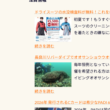
ドライスーツの水没検査料が無料！これを
初夏です！もうすぐ
スーツのクリーニング
を着たときの嫌なに
水没の可能性が低く
ブルがなくなります
続きを読む
とがなくなります！
長良川リバーダイブでオオサンショウウオを見よ
ル(穴)がないか確
毎年恒例となっている
ルブのオーバーホー
催を希望される方は
ーホールも非常に大
イビングオオサンシ
過ぎて急浮上…なん
ングが出来るエリア
リストバルブのオー
年から潜っています
続きを読む
点検しておきましょ
の潜り方講習」「オ
れ、穴あきチェック
2026年 発行されるCカードは希少なPADI
ませ 6月から10
点検をする度に1行
2026年、PADI