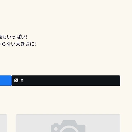
魚もいっぱい!
らない大きさに!
X