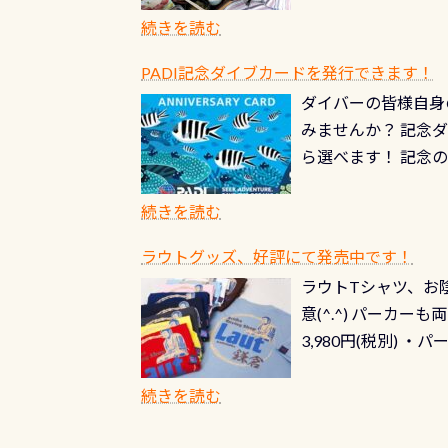
続きを読む
PADI記念ダイブカードを発行できます！
ダイバーの皆様自身
みませんか？ 記念
ら選べます！ 記念
記念カードを自由に
窓口は、PADIダ
続きを読む
さい ➡︎ コチラ
ラウトグッズ、好評にて発売中です！
ラウトTシャツ、お陰
意(^.^) パーカ
3,980円(税別) ・パ
ッフ用にポロシャツ
(笑) ※カラーは変
続きを読む