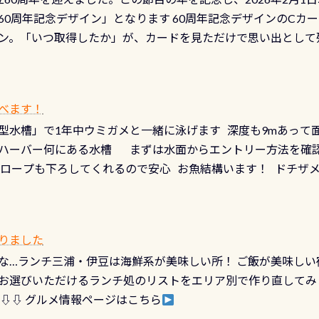
少ない、または無い川のこと）で岐阜県の郡上市に始まり、美濃
、ドライスーツの点検・オーバーホールを出して頂いた方は、上記の
60周年記念デザイン」となります 60周年記念デザインのCカー
にまた2001年には「日本の水浴場88選」に全国で唯一河川で
ニングだけでも出そうと思ってる方は、セットでこの水検査も
ン。「いつ取得したか」が、カードを見ただけで思い出として
どあり十分ダイビングを楽しむことが出来ます 川原からのエン
ビングを再開する人、次のレベルへステップアップする人。“6
れます 川でのダイビングとは 川なので勿論流れていますが
ダイビング人生に寄り添います。 対象となるカードについて 対象
だとかなりの速さに感じられる場所もありますが、水中のくぼ
カードの種類：ブルー：通常ゴールド：5スター店ブラック：プロレベル
所を案内して基本的には水深が浅いので危険ではありません流
べます！
【注意事項】※ PADI Freediver、Mermaid、EFR、
生している箇所などもあり、なかなか海では見られない光景で
型水槽」で1年中ウミガメと一緒に泳げます 深度も9mあって
対象のディスティンクティブ・スペシャルティ、AWAREデザ
快感です！ 特別天然記念物「オオサンショウウオ」が見れる 長
ハーバー何にある水槽 まずは水面からエントリー方法を確認
12月の認定でも、2027年1月以降に発行されるカードは通常デ
ショウウオ」です 大きなものでは体長1mを超える世界最大の
降ロープも下ろしてくれるので安心 お魚結構います！ ドチザ
ビングを始めるきっかけは人それぞれ。でも、「いつ始めたか
はかなりの確立で見ることが出来ます特別天然記念物と言えば
 南国系のお魚いっぱいです でもやはり人気は・・・ ウミガメ
いう節目の年に、PADIとともに、あなたの海の物語を始めてみま
出してくる） 潜降ロープに身を寄せて休憩中（可愛い！！） 
インになります 今始めると、60周年ならではの楽しみも： PA
なっていて、食事しながら観賞できます！ 水深9m 長さ12m 
カードに記載されたダイバーナンバーで参加できるデジタルく
りました
対側の窓からも見ることが出来るので、付き添いの方とも記念
60周年限定企画です。コースを修了されたら、ぜひ参加してみて
な…ランチ三浦・伊豆は海鮮系が美味しい所！ ご飯が美味しい
楽しめます是非ご参加ください！ 写真撮影の練習や、4時間た
るチャンス 受講したPADIダイブセンター／リゾートが用意した
お選びいただけるランチ処のリストをエリア別で作り直してみ
金等、詳しくは 詳細はこちら
 ⇩⇩ グルメ情報ページはこちら