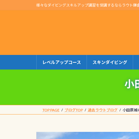
コ
ナ
様々なダイビングスキルアップ講習を受講するならラウト鎌
ン
ビ
テ
ゲ
ン
ー
ツ
シ
へ
ョ
ス
ン
キ
に
レベルアップコース
スキンダイビング
ッ
移
プ
動
小
TOP PAGE
ブログTOP
過去ラウトブログ
小田原城