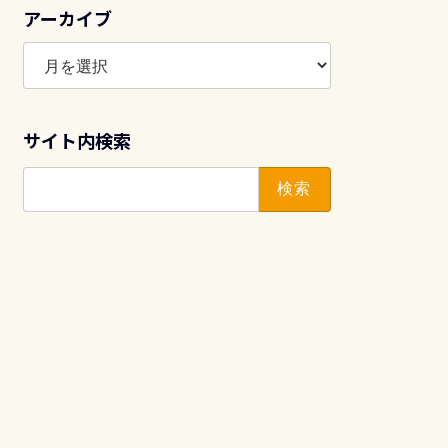
アーカイブ
ア
ー
カ
イ
サイト内検索
ブ
検
索: