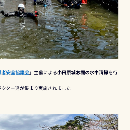
業者安全協議会
」主催による
小田原城お堀の水中清掃
を行
ラクター達が集まり実施されました