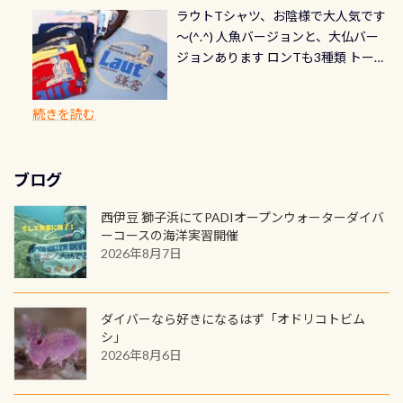
ら選べます！ 記念の本数での作成は
通常デザインとなります ダイビン
る速さはゆっくりの場所もあれば、
ラウトTシャツ、お陰様で大人気です
とも記念撮影も出来ますよ スキンダ
修理や点検をする度に1行目の「水漏
勿論、お好きな数字や文字を入れら
グは、始めた「年」も思い出になる
速い場所もあります。海だとかなりの
～(^.^) 人魚バージョンと、大仏バー
イビングでも参加できます！ かなり
れ検査代」が5,500円掛かります そこ
れるので、お誕生日や色んな企画など
ダイビングを始めるきっかけは人そ
速さに感じられる場所もあります
ジョンあります ロンTも3種類 トート
楽しめます是非ご参加ください！ 写
で下記のキャンペーンを利用してみ
でのオリジナルの記念カードを自由
れぞれ。でも、「いつ始めたか」
が、水中のくぼみや岩陰に入ると嘘
バックも3種類ご用意(^.^) パーカーも
真撮影の練習や、4時間たっぷり利用
てはどうでしょうか？ 8/31までの間
に発行出来ますよ！ ただし、個人で
は、あとから振り返ると大切な思い
のように流れが無くなる所もあり、そ
両デザインありますよん！ 胸には新
出来るので、普通に中性浮力の練習に
に、ドライスーツの点検・オーバー
PADIの本部へ直接の申請は出来ませ
出になります。 60周年という節目の
続きを読む
う行った所を案内して基本的には水
ロゴを採用！ 全てのグッズにはこの
もなりますヨ 料金等、詳しくは 詳細
ホールを出して頂いた方は、上記の
ん お問い合わせ、お申し込みの受付
年に、PADIとともに、あなたの海の
深が浅いので危険ではありません流
ラベルが付いてます(^.^) ・Tシャツ
はこちら
水検査料5,500円がなんと無料になり
窓口は、PADIダイブセンターのみ
物語を始めてみませんか。あなたの
れの速さから、渦になっている箇所
3,980円(税別) ・パーカー 6,980円 ・
ます！ ドライスーツクリーニングだ
勿論当店でも発行出来ます（他団体
最初の1枚、あるいは次の1枚が、60
もあればダウンカレントが発生して
ブログ
トートバック M 1,980円 ・トートバ
けでも出そうと思ってる方は、セッ
の方もOK） 詳しいページ作りました
周年記念デザインになります 今始
いる箇所などもあり、なかなか海では
ック S 1,390円 ・ロンT 4,200円 (すべ
トでこの水検査も出しましょう！そ
のでご覧ください下さい ➡︎ コチラ
めると、60周年ならではの楽しみ
西伊豆 獅子浜にてPADIオープンウォーターダイバ
見られない光景です 透明度の良い川
て税別) オマケ スタッフ用にポロシャ
し
続きを読む
も： PADIデジタルくじ PADIコース
ーコースの海洋実習開催
を数百メートルドリフトする(流され
ツも作ってみました 腰の位置にある
を修了してCカードを取得すると、カ
2026年8月7日
る)のは快感です！ 特別天然記念物
人魚が可愛い 着ると働く事になりま
ードに記載されたダイバーナンバー
「オオサンショウウオ」が見れる 長
すが、欲しい方リクエストください
で参加できるデジタルくじにチャレ
良川ダイビング最大の見どころがこ
(笑) ※カラーは変えられます
ンジできます。講習を終えたあとも、
ダイバーなら好きになるはず「オドリコトビム
の特別天然記念物の「オオサンショ
ワクワクが続く60周年限定企画で
シ」
ウウオ」です 大きなものでは体長1m
2026年8月6日
す。コースを修了されたら、ぜひ参加
を超える世界最大の両生類です個体
してみてくださいね 毎月60名様、年
数が少なくかなり貴重な生物です
間720名様にPADIグッズが当たるチ