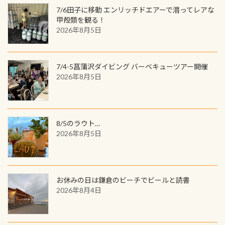
が、ここ長良川ではかなりの確立で
ャンス 受講したPADIダイブセンター
7/6田子に移動 エンリッチドエアーで潜ってレアな
見ることが出来ます特別天然記念物
／リゾートが用意したオリジナル景
甲殻類を観る！
と言えば他には「
続きを読む
2026年8月5日
品が当たることも！ PADIデジタルく
じに参加する
7/4-5菖蒲沢ダイビング バーベキューツアー開催
2026年8月5日
8/5のラウト…
2026年8月5日
お休みの日は鎌倉のビーチでビールと読書
2026年8月4日