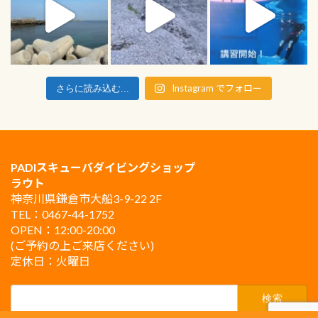
Instagram でフォロー
さらに読み込む...
PADIスキューバダイビングショップ
ラウト
神奈川県鎌倉市大船3-9-22 2F
TEL：0467-44-1752
OPEN：12:00-20:00
(ご予約の上ご来店ください)
定休日：火曜日
検
索: