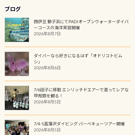
れの速さから、渦になっている箇所
3,980円(税別) ・パーカー 6,980円 ・
ます！ ドライスーツクリーニングだ
勿論当店でも発行出来ます（他団体
最初の1枚、あるいは次の1枚が、60
もあればダウンカレントが発生して
ブログ
トートバック M 1,980円 ・トートバ
けでも出そうと思ってる方は、セッ
の方もOK） 詳しいページ作りました
周年記念デザインになります 今始
いる箇所などもあり、なかなか海では
ック S 1,390円 ・ロンT 4,200円 (すべ
トでこの水検査も出しましょう！そ
のでご覧ください下さい ➡︎ コチラ
めると、60周年ならではの楽しみ
西伊豆 獅子浜にてPADIオープンウォーターダイバ
見られない光景です 透明度の良い川
て税別) オマケ スタッフ用にポロシャ
し
続きを読む
も： PADIデジタルくじ PADIコース
ーコースの海洋実習開催
を数百メートルドリフトする(流され
ツも作ってみました 腰の位置にある
を修了してCカードを取得すると、カ
2026年8月7日
る)のは快感です！ 特別天然記念物
人魚が可愛い 着ると働く事になりま
ードに記載されたダイバーナンバー
「オオサンショウウオ」が見れる 長
すが、欲しい方リクエストください
で参加できるデジタルくじにチャレ
良川ダイビング最大の見どころがこ
(笑) ※カラーは変えられます
ンジできます。講習を終えたあとも、
ダイバーなら好きになるはず「オドリコトビム
の特別天然記念物の「オオサンショ
ワクワクが続く60周年限定企画で
シ」
ウウオ」です 大きなものでは体長1m
2026年8月6日
す。コースを修了されたら、ぜひ参加
を超える世界最大の両生類です個体
してみてくださいね 毎月60名様、年
数が少なくかなり貴重な生物です
間720名様にPADIグッズが当たるチ
が、ここ長良川ではかなりの確立で
ャンス 受講したPADIダイブセンター
7/6田子に移動 エンリッチドエアーで潜ってレアな
見ることが出来ます特別天然記念物
／リゾートが用意したオリジナル景
甲殻類を観る！
と言えば他には「
続きを読む
2026年8月5日
品が当たることも！ PADIデジタルく
じに参加する
7/4-5菖蒲沢ダイビング バーベキューツアー開催
2026年8月5日