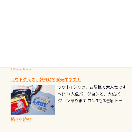
カードの種類：ブルー：通常ゴール
のわがままに即座にお応えする為
川のこと）で岐阜県の郡上市に始ま
ます) 南国系のお魚いっぱいです で
た事がない方はこれを機会に是非や
ド：5スター店ブラック：プロレベル
に、お選びいただけるランチ処のリ
り、美濃を経て伊勢湾に流れます
もやはり人気は・・・ ウミガメちゃ
ってください！！ ●リストバルブの
期間：2026年2月1日〜2026年12月最
続きを読む
ストをエリア別で作り直してみまし
1985年には環境省の「名水100選」
ん！ダイバー慣れしていて、逃げませ
オーバーホールここはドライスーツ
終営業日までの発行分 【注意事項】
た「ここに行ってみたい！」なんて
にまた2001年には「日本の水浴場88
ん（むしろちょっかい出してくる）
クリーニング時に、分解洗浄しませ
PADI記念ダイブカードを発行できます！
※ PADI Freediver、Mermaid、EFR、
感じでお使いください～ ⇩⇩ グルメ
選」に全国で唯一河川で選ばれた清
潜降ロープに身を寄せて休憩中（可
ん意外と使用するこのバルブしっか
ダイバーの皆様自身の思い出に残し
TECなど特別プログラムの専用カー
情報ページはこちら
流です川にしては珍しく、水深が深
愛い！！） こんな感じで撮りまし
りと点検しておきましょう ●その他
たいダイブ本数の記念や思い出に残
ドが発行されるものやオリジナルカ
いところでは12mほどあり十分ダイビ
た(笑) レストランから水槽が見える
の箇所・防水ファスナーの劣化がな
るダイブの記念として、お気に入りの
ード対象のディスティンクティブ・
ングを楽しむことが出来ます 川原か
感じになっていて、食事しながら観賞
いか・ブーツの穴あきチェック・手
1枚を作成し残してみませんか？ 記念
スペシャルティ、AWAREデザインカ
らのエントリーエキジットは正に大
できます！ 水深9m 長さ12m 幅4m
首や首のシール部分の破れ、穴あき
ダイブや記念日のサプライズとして、
ードを申し込みの方は対象外となり
自然の中でのダイビングを実感させ
水温も23℃～25℃をキープ真冬でも
続きを読む
チェック など… 価格は と、各所こ
ご友人などへプレゼントすることも
ます。 ※ 2026年12月の認定でも、
てくれます 川でのダイビングとは
お楽しみ頂けます 反対側の窓からも
れだけかかります※給気バルブのみ
できます！ カードデザインは以下か
2027年1月以降に発行されるカードは
川なので勿論流れていますが、流れ
ラウトグッズ、好評にて発売中です！
見ることが出来るので、付き添いの方
のオーバーホールは5,500円 ただ毎回
ら選べます！ 記念の本数での作成は
通常デザインとなります ダイビン
る速さはゆっくりの場所もあれば、
ラウトTシャツ、お陰様で大人気です
とも記念撮影も出来ますよ スキンダ
修理や点検をする度に1行目の「水漏
勿論、お好きな数字や文字を入れら
グは、始めた「年」も思い出になる
速い場所もあります。海だとかなりの
～(^.^) 人魚バージョンと、大仏バー
イビングでも参加できます！ かなり
れ検査代」が5,500円掛かります そこ
れるので、お誕生日や色んな企画など
ダイビングを始めるきっかけは人そ
速さに感じられる場所もあります
ジョンあります ロンTも3種類 トート
楽しめます是非ご参加ください！ 写
で下記のキャンペーンを利用してみ
でのオリジナルの記念カードを自由
れぞれ。でも、「いつ始めたか」
が、水中のくぼみや岩陰に入ると嘘
バックも3種類ご用意(^.^) パーカーも
真撮影の練習や、4時間たっぷり利用
てはどうでしょうか？ 8/31までの間
に発行出来ますよ！ ただし、個人で
は、あとから振り返ると大切な思い
のように流れが無くなる所もあり、そ
両デザインありますよん！ 胸には新
出来るので、普通に中性浮力の練習に
に、ドライスーツの点検・オーバー
PADIの本部へ直接の申請は出来ませ
出になります。 60周年という節目の
続きを読む
う行った所を案内して基本的には水
ロゴを採用！ 全てのグッズにはこの
もなりますヨ 料金等、詳しくは 詳細
ホールを出して頂いた方は、上記の
ん お問い合わせ、お申し込みの受付
年に、PADIとともに、あなたの海の
深が浅いので危険ではありません流
ラベルが付いてます(^.^) ・Tシャツ
はこちら
水検査料5,500円がなんと無料になり
窓口は、PADIダイブセンターのみ
物語を始めてみませんか。あなたの