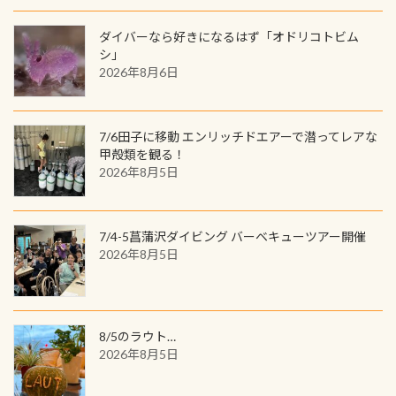
すが、欲しい方リクエストください
で参加できるデジタルくじにチャレ
良川ダイビング最大の見どころがこ
(笑) ※カラーは変えられます
ンジできます。講習を終えたあとも、
ダイバーなら好きになるはず「オドリコトビム
の特別天然記念物の「オオサンショ
ワクワクが続く60周年限定企画で
シ」
ウウオ」です 大きなものでは体長1m
2026年8月6日
す。コースを修了されたら、ぜひ参加
を超える世界最大の両生類です個体
してみてくださいね 毎月60名様、年
数が少なくかなり貴重な生物です
間720名様にPADIグッズが当たるチ
が、ここ長良川ではかなりの確立で
ャンス 受講したPADIダイブセンター
7/6田子に移動 エンリッチドエアーで潜ってレアな
見ることが出来ます特別天然記念物
／リゾートが用意したオリジナル景
甲殻類を観る！
と言えば他には「
続きを読む
2026年8月5日
品が当たることも！ PADIデジタルく
じに参加する
7/4-5菖蒲沢ダイビング バーベキューツアー開催
2026年8月5日
8/5のラウト…
2026年8月5日