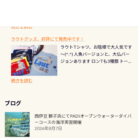
ドが発行されるものやオリジナルカ
いところでは12mほどあり十分ダイビ
た(笑) レストランから水槽が見える
の箇所・防水ファスナーの劣化がな
るダイブの記念として、お気に入りの
ード対象のディスティンクティブ・
ングを楽しむことが出来ます 川原か
感じになっていて、食事しながら観賞
いか・ブーツの穴あきチェック・手
1枚を作成し残してみませんか？ 記念
スペシャルティ、AWAREデザインカ
らのエントリーエキジットは正に大
できます！ 水深9m 長さ12m 幅4m
首や首のシール部分の破れ、穴あき
ダイブや記念日のサプライズとして、
ードを申し込みの方は対象外となり
自然の中でのダイビングを実感させ
水温も23℃～25℃をキープ真冬でも
続きを読む
チェック など… 価格は と、各所こ
ご友人などへプレゼントすることも
ます。 ※ 2026年12月の認定でも、
てくれます 川でのダイビングとは
お楽しみ頂けます 反対側の窓からも
れだけかかります※給気バルブのみ
できます！ カードデザインは以下か
2027年1月以降に発行されるカードは
川なので勿論流れていますが、流れ
ラウトグッズ、好評にて発売中です！
見ることが出来るので、付き添いの方
のオーバーホールは5,500円 ただ毎回
ら選べます！ 記念の本数での作成は
通常デザインとなります ダイビン
る速さはゆっくりの場所もあれば、
ラウトTシャツ、お陰様で大人気です
とも記念撮影も出来ますよ スキンダ
修理や点検をする度に1行目の「水漏
勿論、お好きな数字や文字を入れら
グは、始めた「年」も思い出になる
速い場所もあります。海だとかなりの
～(^.^) 人魚バージョンと、大仏バー
イビングでも参加できます！ かなり
れ検査代」が5,500円掛かります そこ
れるので、お誕生日や色んな企画など
ダイビングを始めるきっかけは人そ
速さに感じられる場所もあります
ジョンあります ロンTも3種類 トート
楽しめます是非ご参加ください！ 写
で下記のキャンペーンを利用してみ
でのオリジナルの記念カードを自由
れぞれ。でも、「いつ始めたか」
が、水中のくぼみや岩陰に入ると嘘
バックも3種類ご用意(^.^) パーカーも
真撮影の練習や、4時間たっぷり利用
てはどうでしょうか？ 8/31までの間
に発行出来ますよ！ ただし、個人で
は、あとから振り返ると大切な思い
のように流れが無くなる所もあり、そ
両デザインありますよん！ 胸には新
出来るので、普通に中性浮力の練習に
に、ドライスーツの点検・オーバー
PADIの本部へ直接の申請は出来ませ
出になります。 60周年という節目の
続きを読む
う行った所を案内して基本的には水
ロゴを採用！ 全てのグッズにはこの
もなりますヨ 料金等、詳しくは 詳細
ホールを出して頂いた方は、上記の
ん お問い合わせ、お申し込みの受付
年に、PADIとともに、あなたの海の
深が浅いので危険ではありません流
ラベルが付いてます(^.^) ・Tシャツ
はこちら
水検査料5,500円がなんと無料になり
窓口は、PADIダイブセンターのみ
物語を始めてみませんか。あなたの
れの速さから、渦になっている箇所
3,980円(税別) ・パーカー 6,980円 ・
ます！ ドライスーツクリーニングだ
勿論当店でも発行出来ます（他団体
最初の1枚、あるいは次の1枚が、60
もあればダウンカレントが発生して
ブログ
トートバック M 1,980円 ・トートバ
けでも出そうと思ってる方は、セッ
の方もOK） 詳しいページ作りました
周年記念デザインになります 今始
いる箇所などもあり、なかなか海では
ック S 1,390円 ・ロンT 4,200円 (すべ
トでこの水検査も出しましょう！そ
のでご覧ください下さい ➡︎ コチラ
めると、60周年ならではの楽しみ
西伊豆 獅子浜にてPADIオープンウォーターダイバ
見られない光景です 透明度の良い川
て税別) オマケ スタッフ用にポロシャ
し
続きを読む
も： PADIデジタルくじ PADIコース
ーコースの海洋実習開催
を数百メートルドリフトする(流され
ツも作ってみました 腰の位置にある
を修了してCカードを取得すると、カ
2026年8月7日
る)のは快感です！ 特別天然記念物
人魚が可愛い 着ると働く事になりま
ードに記載されたダイバーナンバー
「オオサンショウウオ」が見れる 長