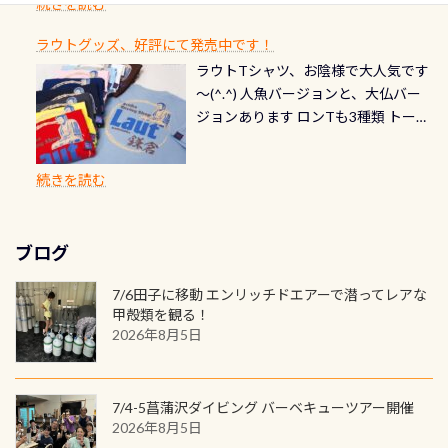
水温も23℃～25℃をキープ真冬でも
続きを読む
チェック など… 価格は と、各所こ
ご友人などへプレゼントすることも
ます。 ※ 2026年12月の認定でも、
てくれます 川でのダイビングとは
お楽しみ頂けます 反対側の窓からも
れだけかかります※給気バルブのみ
できます！ カードデザインは以下か
2027年1月以降に発行されるカードは
川なので勿論流れていますが、流れ
ラウトグッズ、好評にて発売中です！
見ることが出来るので、付き添いの方
のオーバーホールは5,500円 ただ毎回
ら選べます！ 記念の本数での作成は
通常デザインとなります ダイビン
る速さはゆっくりの場所もあれば、
ラウトTシャツ、お陰様で大人気です
とも記念撮影も出来ますよ スキンダ
修理や点検をする度に1行目の「水漏
勿論、お好きな数字や文字を入れら
グは、始めた「年」も思い出になる
速い場所もあります。海だとかなりの
～(^.^) 人魚バージョンと、大仏バー
イビングでも参加できます！ かなり
れ検査代」が5,500円掛かります そこ
れるので、お誕生日や色んな企画など
ダイビングを始めるきっかけは人そ
速さに感じられる場所もあります
ジョンあります ロンTも3種類 トート
楽しめます是非ご参加ください！ 写
で下記のキャンペーンを利用してみ
でのオリジナルの記念カードを自由
れぞれ。でも、「いつ始めたか」
が、水中のくぼみや岩陰に入ると嘘
バックも3種類ご用意(^.^) パーカーも
真撮影の練習や、4時間たっぷり利用
てはどうでしょうか？ 8/31までの間
に発行出来ますよ！ ただし、個人で
は、あとから振り返ると大切な思い
のように流れが無くなる所もあり、そ
両デザインありますよん！ 胸には新
出来るので、普通に中性浮力の練習に
に、ドライスーツの点検・オーバー
PADIの本部へ直接の申請は出来ませ
出になります。 60周年という節目の
続きを読む
う行った所を案内して基本的には水
ロゴを採用！ 全てのグッズにはこの
もなりますヨ 料金等、詳しくは 詳細
ホールを出して頂いた方は、上記の
ん お問い合わせ、お申し込みの受付
年に、PADIとともに、あなたの海の
深が浅いので危険ではありません流
ラベルが付いてます(^.^) ・Tシャツ
はこちら
水検査料5,500円がなんと無料になり
窓口は、PADIダイブセンターのみ
物語を始めてみませんか。あなたの
れの速さから、渦になっている箇所
3,980円(税別) ・パーカー 6,980円 ・
ます！ ドライスーツクリーニングだ
勿論当店でも発行出来ます（他団体
最初の1枚、あるいは次の1枚が、60
もあればダウンカレントが発生して
ブログ
トートバック M 1,980円 ・トートバ
けでも出そうと思ってる方は、セッ
の方もOK） 詳しいページ作りました
周年記念デザインになります 今始
いる箇所などもあり、なかなか海では
ック S 1,390円 ・ロンT 4,200円 (すべ
トでこの水検査も出しましょう！そ
のでご覧ください下さい ➡︎ コチラ
めると、60周年ならではの楽しみ
7/6田子に移動 エンリッチドエアーで潜ってレアな
見られない光景です 透明度の良い川
て税別) オマケ スタッフ用にポロシャ
し
続きを読む
も： PADIデジタルくじ PADIコース
甲殻類を観る！
を数百メートルドリフトする(流され
ツも作ってみました 腰の位置にある
を修了してCカードを取得すると、カ
2026年8月5日
る)のは快感です！ 特別天然記念物
人魚が可愛い 着ると働く事になりま
ードに記載されたダイバーナンバー
「オオサンショウウオ」が見れる 長
すが、欲しい方リクエストください
で参加できるデジタルくじにチャレ
良川ダイビング最大の見どころがこ
(笑) ※カラーは変えられます
ンジできます。講習を終えたあとも、
7/4-5菖蒲沢ダイビング バーベキューツアー開催
の特別天然記念物の「オオサンショ
ワクワクが続く60周年限定企画で
2026年8月5日
ウウオ」です 大きなものでは体長1m
す。コースを修了されたら、ぜひ参加