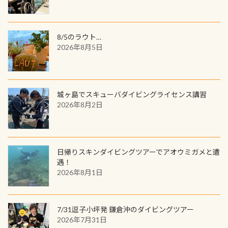
を超える世界最大の両生類です個体
してみてくださいね 毎月60名様、年
数が少なくかなり貴重な生物です
間720名様にPADIグッズが当たるチ
が、ここ長良川ではかなりの確立で
ャンス 受講したPADIダイブセンター
8/5のラウト…
見ることが出来ます特別天然記念物
／リゾートが用意したオリジナル景
2026年8月5日
と言えば他には「
続きを読む
品が当たることも！ PADIデジタルく
じに参加する
城ヶ島でスキューバダイビングライセンス講習
2026年8月2日
日帰りスキンダイビングツアーでアオウミガメと遭
遇！
2026年8月1日
7/31逗子小坪発 鎌倉沖のダイビングツアー
2026年7月31日