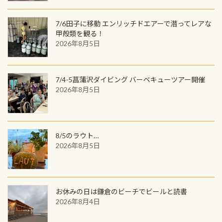
数が少なくかなり貴重な生物です
間720名様にPADIグッズが当たるチ
が、ここ長良川ではかなりの確立で
ャンス 受講したPADIダイブセンター
7/6田子に移動 エンリッチドエアーで潜ってレアな
見ることが出来ます特別天然記念物
／リゾートが用意したオリジナル景
甲殻類を観る！
と言えば他には「
続きを読む
2026年8月5日
品が当たることも！ PADIデジタルく
じに参加する
7/4-5菖蒲沢ダイビング バーベキューツアー開催
2026年8月5日
8/5のラウト…
2026年8月5日
お休みの日は鎌倉のビーチでビールと読書
2026年8月4日