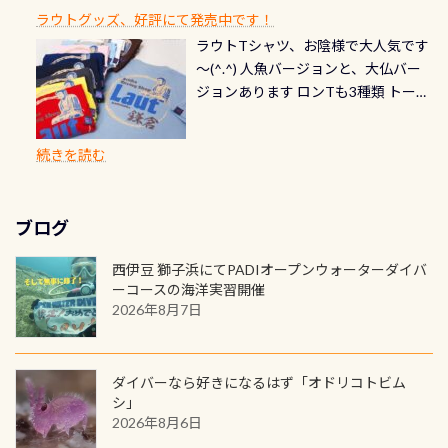
お楽しみ頂けます 反対側の窓からも
れだけかかります※給気バルブのみ
できます！ カードデザインは以下か
2027年1月以降に発行されるカードは
川なので勿論流れていますが、流れ
ラウトグッズ、好評にて発売中です！
見ることが出来るので、付き添いの方
のオーバーホールは5,500円 ただ毎回
ら選べます！ 記念の本数での作成は
通常デザインとなります ダイビン
る速さはゆっくりの場所もあれば、
ラウトTシャツ、お陰様で大人気です
とも記念撮影も出来ますよ スキンダ
修理や点検をする度に1行目の「水漏
勿論、お好きな数字や文字を入れら
グは、始めた「年」も思い出になる
速い場所もあります。海だとかなりの
～(^.^) 人魚バージョンと、大仏バー
イビングでも参加できます！ かなり
れ検査代」が5,500円掛かります そこ
れるので、お誕生日や色んな企画など
ダイビングを始めるきっかけは人そ
速さに感じられる場所もあります
ジョンあります ロンTも3種類 トート
楽しめます是非ご参加ください！ 写
で下記のキャンペーンを利用してみ
でのオリジナルの記念カードを自由
れぞれ。でも、「いつ始めたか」
が、水中のくぼみや岩陰に入ると嘘
バックも3種類ご用意(^.^) パーカーも
真撮影の練習や、4時間たっぷり利用
てはどうでしょうか？ 8/31までの間
に発行出来ますよ！ ただし、個人で
は、あとから振り返ると大切な思い
のように流れが無くなる所もあり、そ
両デザインありますよん！ 胸には新
出来るので、普通に中性浮力の練習に
に、ドライスーツの点検・オーバー
PADIの本部へ直接の申請は出来ませ
出になります。 60周年という節目の
続きを読む
う行った所を案内して基本的には水
ロゴを採用！ 全てのグッズにはこの
もなりますヨ 料金等、詳しくは 詳細
ホールを出して頂いた方は、上記の
ん お問い合わせ、お申し込みの受付
年に、PADIとともに、あなたの海の
深が浅いので危険ではありません流
ラベルが付いてます(^.^) ・Tシャツ
はこちら
水検査料5,500円がなんと無料になり
窓口は、PADIダイブセンターのみ
物語を始めてみませんか。あなたの
れの速さから、渦になっている箇所
3,980円(税別) ・パーカー 6,980円 ・
ます！ ドライスーツクリーニングだ
勿論当店でも発行出来ます（他団体
最初の1枚、あるいは次の1枚が、60
もあればダウンカレントが発生して
ブログ
トートバック M 1,980円 ・トートバ
けでも出そうと思ってる方は、セッ
の方もOK） 詳しいページ作りました
周年記念デザインになります 今始
いる箇所などもあり、なかなか海では
ック S 1,390円 ・ロンT 4,200円 (すべ
トでこの水検査も出しましょう！そ
のでご覧ください下さい ➡︎ コチラ
めると、60周年ならではの楽しみ
西伊豆 獅子浜にてPADIオープンウォーターダイバ
見られない光景です 透明度の良い川
て税別) オマケ スタッフ用にポロシャ
し
続きを読む
も： PADIデジタルくじ PADIコース
ーコースの海洋実習開催
を数百メートルドリフトする(流され
ツも作ってみました 腰の位置にある
を修了してCカードを取得すると、カ
2026年8月7日
る)のは快感です！ 特別天然記念物
人魚が可愛い 着ると働く事になりま
ードに記載されたダイバーナンバー
「オオサンショウウオ」が見れる 長
すが、欲しい方リクエストください
で参加できるデジタルくじにチャレ
良川ダイビング最大の見どころがこ
(笑) ※カラーは変えられます
ンジできます。講習を終えたあとも、
ダイバーなら好きになるはず「オドリコトビム
の特別天然記念物の「オオサンショ
ワクワクが続く60周年限定企画で
シ」
ウウオ」です 大きなものでは体長1m
2026年8月6日
す。コースを修了されたら、ぜひ参加
を超える世界最大の両生類です個体
してみてくださいね 毎月60名様、年