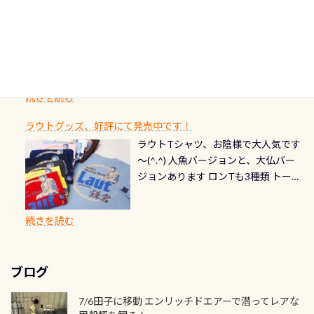
クリーニング時に、分解洗浄しませ
PADI記念ダイブカードを発行できます！
※ PADI Freediver、Mermaid、EFR、
感じでお使いください～ ⇩⇩ グルメ
選」に全国で唯一河川で選ばれた清
潜降ロープに身を寄せて休憩中（可
ん意外と使用するこのバルブしっか
ダイバーの皆様自身の思い出に残し
TECなど特別プログラムの専用カー
情報ページはこちら
流です川にしては珍しく、水深が深
愛い！！） こんな感じで撮りまし
りと点検しておきましょう ●その他
たいダイブ本数の記念や思い出に残
ドが発行されるものやオリジナルカ
いところでは12mほどあり十分ダイビ
た(笑) レストランから水槽が見える
の箇所・防水ファスナーの劣化がな
るダイブの記念として、お気に入りの
ード対象のディスティンクティブ・
ングを楽しむことが出来ます 川原か
感じになっていて、食事しながら観賞
いか・ブーツの穴あきチェック・手
1枚を作成し残してみませんか？ 記念
スペシャルティ、AWAREデザインカ
らのエントリーエキジットは正に大
できます！ 水深9m 長さ12m 幅4m
首や首のシール部分の破れ、穴あき
ダイブや記念日のサプライズとして、
ードを申し込みの方は対象外となり
自然の中でのダイビングを実感させ
水温も23℃～25℃をキープ真冬でも
続きを読む
チェック など… 価格は と、各所こ
ご友人などへプレゼントすることも
ます。 ※ 2026年12月の認定でも、
てくれます 川でのダイビングとは
お楽しみ頂けます 反対側の窓からも
れだけかかります※給気バルブのみ
できます！ カードデザインは以下か
2027年1月以降に発行されるカードは
川なので勿論流れていますが、流れ
ラウトグッズ、好評にて発売中です！
見ることが出来るので、付き添いの方
のオーバーホールは5,500円 ただ毎回
ら選べます！ 記念の本数での作成は
通常デザインとなります ダイビン
る速さはゆっくりの場所もあれば、
ラウトTシャツ、お陰様で大人気です
とも記念撮影も出来ますよ スキンダ
修理や点検をする度に1行目の「水漏
勿論、お好きな数字や文字を入れら
グは、始めた「年」も思い出になる
速い場所もあります。海だとかなりの
～(^.^) 人魚バージョンと、大仏バー
イビングでも参加できます！ かなり
れ検査代」が5,500円掛かります そこ
れるので、お誕生日や色んな企画など
ダイビングを始めるきっかけは人そ
速さに感じられる場所もあります
ジョンあります ロンTも3種類 トート
楽しめます是非ご参加ください！ 写
で下記のキャンペーンを利用してみ
でのオリジナルの記念カードを自由
れぞれ。でも、「いつ始めたか」
が、水中のくぼみや岩陰に入ると嘘
バックも3種類ご用意(^.^) パーカーも
真撮影の練習や、4時間たっぷり利用
てはどうでしょうか？ 8/31までの間
に発行出来ますよ！ ただし、個人で
は、あとから振り返ると大切な思い
のように流れが無くなる所もあり、そ
両デザインありますよん！ 胸には新
出来るので、普通に中性浮力の練習に
に、ドライスーツの点検・オーバー
PADIの本部へ直接の申請は出来ませ
出になります。 60周年という節目の
続きを読む
う行った所を案内して基本的には水
ロゴを採用！ 全てのグッズにはこの
もなりますヨ 料金等、詳しくは 詳細
ホールを出して頂いた方は、上記の
ん お問い合わせ、お申し込みの受付
年に、PADIとともに、あなたの海の
深が浅いので危険ではありません流
ラベルが付いてます(^.^) ・Tシャツ
はこちら
水検査料5,500円がなんと無料になり
窓口は、PADIダイブセンターのみ
物語を始めてみませんか。あなたの
れの速さから、渦になっている箇所
3,980円(税別) ・パーカー 6,980円 ・
ます！ ドライスーツクリーニングだ
勿論当店でも発行出来ます（他団体
最初の1枚、あるいは次の1枚が、60
もあればダウンカレントが発生して
ブログ
トートバック M 1,980円 ・トートバ
けでも出そうと思ってる方は、セッ
の方もOK） 詳しいページ作りました
周年記念デザインになります 今始
いる箇所などもあり、なかなか海では
ック S 1,390円 ・ロンT 4,200円 (すべ
トでこの水検査も出しましょう！そ
のでご覧ください下さい ➡︎ コチラ
めると、60周年ならではの楽しみ
7/6田子に移動 エンリッチドエアーで潜ってレアな
見られない光景です 透明度の良い川
て税別) オマケ スタッフ用にポロシャ
し
続きを読む
も： PADIデジタルくじ PADIコース