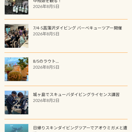
甲殻類を観る！
を数百メートルドリフトする(流され
ツも作ってみました 腰の位置にある
を修了してCカードを取得すると、カ
2026年8月5日
る)のは快感です！ 特別天然記念物
人魚が可愛い 着ると働く事になりま
ードに記載されたダイバーナンバー
「オオサンショウウオ」が見れる 長
すが、欲しい方リクエストください
で参加できるデジタルくじにチャレ
良川ダイビング最大の見どころがこ
(笑) ※カラーは変えられます
ンジできます。講習を終えたあとも、
7/4-5菖蒲沢ダイビング バーベキューツアー開催
の特別天然記念物の「オオサンショ
ワクワクが続く60周年限定企画で
2026年8月5日
ウウオ」です 大きなものでは体長1m
す。コースを修了されたら、ぜひ参加
を超える世界最大の両生類です個体
してみてくださいね 毎月60名様、年
数が少なくかなり貴重な生物です
間720名様にPADIグッズが当たるチ
が、ここ長良川ではかなりの確立で
ャンス 受講したPADIダイブセンター
8/5のラウト…
見ることが出来ます特別天然記念物
／リゾートが用意したオリジナル景
2026年8月5日
と言えば他には「
続きを読む
品が当たることも！ PADIデジタルく
じに参加する
城ヶ島でスキューバダイビングライセンス講習
2026年8月2日
日帰りスキンダイビングツアーでアオウミガメと遭