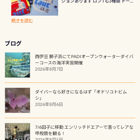
ジョンあります ロンTも3種類 トート
楽しめます是非ご参加ください！ 写
で下記のキャンペーンを利用してみ
でのオリジナルの記念カードを自由
れぞれ。でも、「いつ始めたか」
が、水中のくぼみや岩陰に入ると嘘
バックも3種類ご用意(^.^) パーカーも
真撮影の練習や、4時間たっぷり利用
てはどうでしょうか？ 8/31までの間
に発行出来ますよ！ ただし、個人で
は、あとから振り返ると大切な思い
のように流れが無くなる所もあり、そ
両デザインありますよん！ 胸には新
出来るので、普通に中性浮力の練習に
に、ドライスーツの点検・オーバー
PADIの本部へ直接の申請は出来ませ
出になります。 60周年という節目の
続きを読む
う行った所を案内して基本的には水
ロゴを採用！ 全てのグッズにはこの
もなりますヨ 料金等、詳しくは 詳細
ホールを出して頂いた方は、上記の
ん お問い合わせ、お申し込みの受付
年に、PADIとともに、あなたの海の
深が浅いので危険ではありません流
ラベルが付いてます(^.^) ・Tシャツ
はこちら
水検査料5,500円がなんと無料になり
窓口は、PADIダイブセンターのみ
物語を始めてみませんか。あなたの
れの速さから、渦になっている箇所
3,980円(税別) ・パーカー 6,980円 ・
ます！ ドライスーツクリーニングだ
勿論当店でも発行出来ます（他団体
最初の1枚、あるいは次の1枚が、60
もあればダウンカレントが発生して
ブログ
トートバック M 1,980円 ・トートバ
けでも出そうと思ってる方は、セッ
の方もOK） 詳しいページ作りました
周年記念デザインになります 今始
いる箇所などもあり、なかなか海では
ック S 1,390円 ・ロンT 4,200円 (すべ
トでこの水検査も出しましょう！そ
のでご覧ください下さい ➡︎ コチラ
めると、60周年ならではの楽しみ
西伊豆 獅子浜にてPADIオープンウォーターダイバ
見られない光景です 透明度の良い川
て税別) オマケ スタッフ用にポロシャ
し
続きを読む
も： PADIデジタルくじ PADIコース
ーコースの海洋実習開催
を数百メートルドリフトする(流され
ツも作ってみました 腰の位置にある
を修了してCカードを取得すると、カ
2026年8月7日
る)のは快感です！ 特別天然記念物
人魚が可愛い 着ると働く事になりま
ードに記載されたダイバーナンバー
「オオサンショウウオ」が見れる 長
すが、欲しい方リクエストください
で参加できるデジタルくじにチャレ
良川ダイビング最大の見どころがこ
(笑) ※カラーは変えられます
ンジできます。講習を終えたあとも、
ダイバーなら好きになるはず「オドリコトビム
の特別天然記念物の「オオサンショ
ワクワクが続く60周年限定企画で
シ」
ウウオ」です 大きなものでは体長1m
2026年8月6日
す。コースを修了されたら、ぜひ参加
を超える世界最大の両生類です個体
してみてくださいね 毎月60名様、年
数が少なくかなり貴重な生物です
間720名様にPADIグッズが当たるチ
が、ここ長良川ではかなりの確立で
ャンス 受講したPADIダイブセンター
7/6田子に移動 エンリッチドエアーで潜ってレアな
見ることが出来ます特別天然記念物
／リゾートが用意したオリジナル景
甲殻類を観る！
と言えば他には「
続きを読む
2026年8月5日