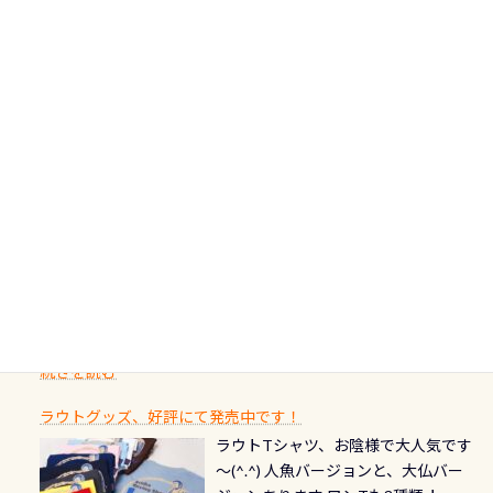
非ご参加下さいませ 6月から10月の間
の台座もあるので、ここで落ち着いて
大切です BCDで言うと給気ボタンの
いう記念が、これからのダイビング
アフターダイビングのグルメ情報ページ作りました
で開催しております 長良川ってど
フィンも履けます 潜降ロープも下ろ
点検と一緒な訳ですから、ボタンが
人生に寄り添います。 対象となるカ
ダイビング後に重要な…ランチ三浦・
んな川？ 長良川は日本三大清流(四万
してくれるので安心 お魚結構いま
潮噛みしてドライスーツに空気が入
ードについて 対象：2026年2月1日以
伊豆は海鮮系が美味しい所！ ご飯が
十川、柿田川)の１つに数えられる清
す！ ドチザメめっちゃいました(時期
り過ぎて急浮上…なんて事がないよう
降に新規発行されるPADI認定カード
美味しい宿に泊まりたい…など！ 皆様
流（水質汚染の少ない、または無い
によって水槽内にいる生態は変わり
にしっかり点検しましょう！まだし
カードの種類：ブルー：通常ゴール
のわがままに即座にお応えする為
川のこと）で岐阜県の郡上市に始ま
ます) 南国系のお魚いっぱいです で
た事がない方はこれを機会に是非や
ド：5スター店ブラック：プロレベル
に、お選びいただけるランチ処のリ
り、美濃を経て伊勢湾に流れます
もやはり人気は・・・ ウミガメちゃ
ってください！！ ●リストバルブの
期間：2026年2月1日〜2026年12月最
続きを読む
ストをエリア別で作り直してみまし
1985年には環境省の「名水100選」
ん！ダイバー慣れしていて、逃げませ
オーバーホールここはドライスーツ
終営業日までの発行分 【注意事項】
た「ここに行ってみたい！」なんて
にまた2001年には「日本の水浴場88
ん（むしろちょっかい出してくる）
クリーニング時に、分解洗浄しませ
PADI記念ダイブカードを発行できます！
※ PADI Freediver、Mermaid、EFR、
感じでお使いください～ ⇩⇩ グルメ
選」に全国で唯一河川で選ばれた清
潜降ロープに身を寄せて休憩中（可
ん意外と使用するこのバルブしっか
ダイバーの皆様自身の思い出に残し
TECなど特別プログラムの専用カー
情報ページはこちら
流です川にしては珍しく、水深が深
愛い！！） こんな感じで撮りまし
りと点検しておきましょう ●その他
たいダイブ本数の記念や思い出に残
ドが発行されるものやオリジナルカ
いところでは12mほどあり十分ダイビ
た(笑) レストランから水槽が見える
の箇所・防水ファスナーの劣化がな
るダイブの記念として、お気に入りの
ード対象のディスティンクティブ・
ングを楽しむことが出来ます 川原か
感じになっていて、食事しながら観賞
いか・ブーツの穴あきチェック・手
1枚を作成し残してみませんか？ 記念
スペシャルティ、AWAREデザインカ
らのエントリーエキジットは正に大
できます！ 水深9m 長さ12m 幅4m
首や首のシール部分の破れ、穴あき
ダイブや記念日のサプライズとして、
ードを申し込みの方は対象外となり
自然の中でのダイビングを実感させ
水温も23℃～25℃をキープ真冬でも
続きを読む
チェック など… 価格は と、各所こ
ご友人などへプレゼントすることも
ます。 ※ 2026年12月の認定でも、
てくれます 川でのダイビングとは
お楽しみ頂けます 反対側の窓からも
れだけかかります※給気バルブのみ
できます！ カードデザインは以下か
2027年1月以降に発行されるカードは
川なので勿論流れていますが、流れ
ラウトグッズ、好評にて発売中です！
見ることが出来るので、付き添いの方
のオーバーホールは5,500円 ただ毎回
ら選べます！ 記念の本数での作成は
通常デザインとなります ダイビン
る速さはゆっくりの場所もあれば、
ラウトTシャツ、お陰様で大人気です
とも記念撮影も出来ますよ スキンダ
修理や点検をする度に1行目の「水漏
勿論、お好きな数字や文字を入れら
グは、始めた「年」も思い出になる
速い場所もあります。海だとかなりの
～(^.^) 人魚バージョンと、大仏バー
イビングでも参加できます！ かなり
れ検査代」が5,500円掛かります そこ
れるので、お誕生日や色んな企画など
ダイビングを始めるきっかけは人そ
速さに感じられる場所もあります