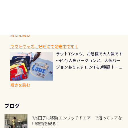
潜降ロープに身を寄せて休憩中（可
ん意外と使用するこのバルブしっか
ダイバーの皆様自身の思い出に残し
TECなど特別プログラムの専用カー
情報ページはこちら
流です川にしては珍しく、水深が深
愛い！！） こんな感じで撮りまし
りと点検しておきましょう ●その他
たいダイブ本数の記念や思い出に残
ドが発行されるものやオリジナルカ
いところでは12mほどあり十分ダイビ
た(笑) レストランから水槽が見える
の箇所・防水ファスナーの劣化がな
るダイブの記念として、お気に入りの
ード対象のディスティンクティブ・
ングを楽しむことが出来ます 川原か
感じになっていて、食事しながら観賞
いか・ブーツの穴あきチェック・手
1枚を作成し残してみませんか？ 記念
スペシャルティ、AWAREデザインカ
らのエントリーエキジットは正に大
できます！ 水深9m 長さ12m 幅4m
首や首のシール部分の破れ、穴あき
ダイブや記念日のサプライズとして、
ードを申し込みの方は対象外となり
自然の中でのダイビングを実感させ
水温も23℃～25℃をキープ真冬でも
続きを読む
チェック など… 価格は と、各所こ
ご友人などへプレゼントすることも
ます。 ※ 2026年12月の認定でも、
てくれます 川でのダイビングとは
お楽しみ頂けます 反対側の窓からも
れだけかかります※給気バルブのみ
できます！ カードデザインは以下か
2027年1月以降に発行されるカードは
川なので勿論流れていますが、流れ
ラウトグッズ、好評にて発売中です！
見ることが出来るので、付き添いの方
のオーバーホールは5,500円 ただ毎回
ら選べます！ 記念の本数での作成は
通常デザインとなります ダイビン
る速さはゆっくりの場所もあれば、
ラウトTシャツ、お陰様で大人気です
とも記念撮影も出来ますよ スキンダ
修理や点検をする度に1行目の「水漏
勿論、お好きな数字や文字を入れら
グは、始めた「年」も思い出になる
速い場所もあります。海だとかなりの
～(^.^) 人魚バージョンと、大仏バー
イビングでも参加できます！ かなり
れ検査代」が5,500円掛かります そこ
れるので、お誕生日や色んな企画など
ダイビングを始めるきっかけは人そ
速さに感じられる場所もあります
ジョンあります ロンTも3種類 トート
楽しめます是非ご参加ください！ 写
で下記のキャンペーンを利用してみ
でのオリジナルの記念カードを自由
れぞれ。でも、「いつ始めたか」
が、水中のくぼみや岩陰に入ると嘘
バックも3種類ご用意(^.^) パーカーも
真撮影の練習や、4時間たっぷり利用
てはどうでしょうか？ 8/31までの間
に発行出来ますよ！ ただし、個人で
は、あとから振り返ると大切な思い
のように流れが無くなる所もあり、そ
両デザインありますよん！ 胸には新
出来るので、普通に中性浮力の練習に
に、ドライスーツの点検・オーバー
PADIの本部へ直接の申請は出来ませ
出になります。 60周年という節目の
続きを読む
う行った所を案内して基本的には水
ロゴを採用！ 全てのグッズにはこの
もなりますヨ 料金等、詳しくは 詳細
ホールを出して頂いた方は、上記の
ん お問い合わせ、お申し込みの受付
年に、PADIとともに、あなたの海の
深が浅いので危険ではありません流
ラベルが付いてます(^.^) ・Tシャツ
はこちら
水検査料5,500円がなんと無料になり
窓口は、PADIダイブセンターのみ
物語を始めてみませんか。あなたの
れの速さから、渦になっている箇所
3,980円(税別) ・パーカー 6,980円 ・
ます！ ドライスーツクリーニングだ
勿論当店でも発行出来ます（他団体
最初の1枚、あるいは次の1枚が、60
もあればダウンカレントが発生して
ブログ
トートバック M 1,980円 ・トートバ
けでも出そうと思ってる方は、セッ
の方もOK） 詳しいページ作りました
周年記念デザインになります 今始
いる箇所などもあり、なかなか海では
ック S 1,390円 ・ロンT 4,200円 (すべ
トでこの水検査も出しましょう！そ
のでご覧ください下さい ➡︎ コチラ
めると、60周年ならではの楽しみ
7/6田子に移動 エンリッチドエアーで潜ってレアな
見られない光景です 透明度の良い川
て税別) オマケ スタッフ用にポロシャ
し
続きを読む
も： PADIデジタルくじ PADIコース
甲殻類を観る！
を数百メートルドリフトする(流され
ツも作ってみました 腰の位置にある