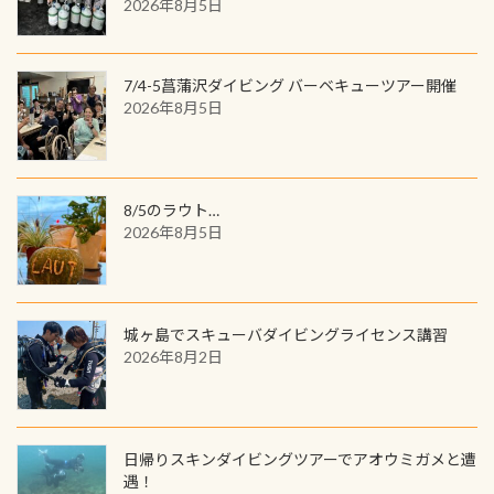
を修了してCカードを取得すると、カ
2026年8月5日
る)のは快感です！ 特別天然記念物
人魚が可愛い 着ると働く事になりま
ードに記載されたダイバーナンバー
「オオサンショウウオ」が見れる 長
すが、欲しい方リクエストください
で参加できるデジタルくじにチャレ
良川ダイビング最大の見どころがこ
(笑) ※カラーは変えられます
ンジできます。講習を終えたあとも、
7/4-5菖蒲沢ダイビング バーベキューツアー開催
の特別天然記念物の「オオサンショ
ワクワクが続く60周年限定企画で
2026年8月5日
ウウオ」です 大きなものでは体長1m
す。コースを修了されたら、ぜひ参加
を超える世界最大の両生類です個体
してみてくださいね 毎月60名様、年
数が少なくかなり貴重な生物です
間720名様にPADIグッズが当たるチ
が、ここ長良川ではかなりの確立で
ャンス 受講したPADIダイブセンター
8/5のラウト…
見ることが出来ます特別天然記念物
／リゾートが用意したオリジナル景
2026年8月5日
と言えば他には「
続きを読む
品が当たることも！ PADIデジタルく
じに参加する
城ヶ島でスキューバダイビングライセンス講習
2026年8月2日
日帰りスキンダイビングツアーでアオウミガメと遭
遇！