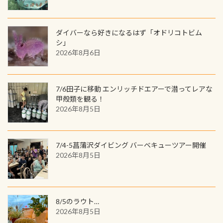
人魚が可愛い 着ると働く事になりま
ードに記載されたダイバーナンバー
「オオサンショウウオ」が見れる 長
すが、欲しい方リクエストください
で参加できるデジタルくじにチャレ
良川ダイビング最大の見どころがこ
(笑) ※カラーは変えられます
ンジできます。講習を終えたあとも、
ダイバーなら好きになるはず「オドリコトビム
の特別天然記念物の「オオサンショ
ワクワクが続く60周年限定企画で
シ」
ウウオ」です 大きなものでは体長1m
2026年8月6日
す。コースを修了されたら、ぜひ参加
を超える世界最大の両生類です個体
してみてくださいね 毎月60名様、年
数が少なくかなり貴重な生物です
間720名様にPADIグッズが当たるチ
が、ここ長良川ではかなりの確立で
ャンス 受講したPADIダイブセンター
7/6田子に移動 エンリッチドエアーで潜ってレアな
見ることが出来ます特別天然記念物
／リゾートが用意したオリジナル景
甲殻類を観る！
と言えば他には「
続きを読む
2026年8月5日
品が当たることも！ PADIデジタルく
じに参加する
7/4-5菖蒲沢ダイビング バーベキューツアー開催
2026年8月5日
8/5のラウト…
2026年8月5日