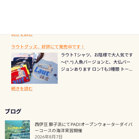
ダイバーの皆様自身の思い出に残し
TECなど特別プログラムの専用カー
情報ページはこちら
流です川にしては珍しく、水深が深
愛い！！） こんな感じで撮りまし
りと点検しておきましょう ●その他
たいダイブ本数の記念や思い出に残
ドが発行されるものやオリジナルカ
いところでは12mほどあり十分ダイビ
た(笑) レストランから水槽が見える
の箇所・防水ファスナーの劣化がな
るダイブの記念として、お気に入りの
ード対象のディスティンクティブ・
ングを楽しむことが出来ます 川原か
感じになっていて、食事しながら観賞
いか・ブーツの穴あきチェック・手
1枚を作成し残してみませんか？ 記念
スペシャルティ、AWAREデザインカ
らのエントリーエキジットは正に大
できます！ 水深9m 長さ12m 幅4m
首や首のシール部分の破れ、穴あき
ダイブや記念日のサプライズとして、
ードを申し込みの方は対象外となり
自然の中でのダイビングを実感させ
水温も23℃～25℃をキープ真冬でも
続きを読む
チェック など… 価格は と、各所こ
ご友人などへプレゼントすることも
ます。 ※ 2026年12月の認定でも、
てくれます 川でのダイビングとは
お楽しみ頂けます 反対側の窓からも
れだけかかります※給気バルブのみ
できます！ カードデザインは以下か
2027年1月以降に発行されるカードは
川なので勿論流れていますが、流れ
ラウトグッズ、好評にて発売中です！
見ることが出来るので、付き添いの方
のオーバーホールは5,500円 ただ毎回
ら選べます！ 記念の本数での作成は
通常デザインとなります ダイビン
る速さはゆっくりの場所もあれば、
ラウトTシャツ、お陰様で大人気です
とも記念撮影も出来ますよ スキンダ
修理や点検をする度に1行目の「水漏
勿論、お好きな数字や文字を入れら
グは、始めた「年」も思い出になる
速い場所もあります。海だとかなりの
～(^.^) 人魚バージョンと、大仏バー
イビングでも参加できます！ かなり
れ検査代」が5,500円掛かります そこ
れるので、お誕生日や色んな企画など
ダイビングを始めるきっかけは人そ
速さに感じられる場所もあります
ジョンあります ロンTも3種類 トート
楽しめます是非ご参加ください！ 写
で下記のキャンペーンを利用してみ
でのオリジナルの記念カードを自由
れぞれ。でも、「いつ始めたか」
が、水中のくぼみや岩陰に入ると嘘
バックも3種類ご用意(^.^) パーカーも
真撮影の練習や、4時間たっぷり利用
てはどうでしょうか？ 8/31までの間
に発行出来ますよ！ ただし、個人で
は、あとから振り返ると大切な思い
のように流れが無くなる所もあり、そ
両デザインありますよん！ 胸には新
出来るので、普通に中性浮力の練習に
に、ドライスーツの点検・オーバー
PADIの本部へ直接の申請は出来ませ
出になります。 60周年という節目の
続きを読む
う行った所を案内して基本的には水
ロゴを採用！ 全てのグッズにはこの
もなりますヨ 料金等、詳しくは 詳細
ホールを出して頂いた方は、上記の
ん お問い合わせ、お申し込みの受付
年に、PADIとともに、あなたの海の
深が浅いので危険ではありません流
ラベルが付いてます(^.^) ・Tシャツ
はこちら
水検査料5,500円がなんと無料になり
窓口は、PADIダイブセンターのみ
物語を始めてみませんか。あなたの
れの速さから、渦になっている箇所
3,980円(税別) ・パーカー 6,980円 ・
ます！ ドライスーツクリーニングだ
勿論当店でも発行出来ます（他団体
最初の1枚、あるいは次の1枚が、60
もあればダウンカレントが発生して
ブログ
トートバック M 1,980円 ・トートバ
けでも出そうと思ってる方は、セッ
の方もOK） 詳しいページ作りました
周年記念デザインになります 今始
いる箇所などもあり、なかなか海では
ック S 1,390円 ・ロンT 4,200円 (すべ
トでこの水検査も出しましょう！そ
のでご覧ください下さい ➡︎ コチラ
めると、60周年ならではの楽しみ
西伊豆 獅子浜にてPADIオープンウォーターダイバ
見られない光景です 透明度の良い川
て税別) オマケ スタッフ用にポロシャ
し
続きを読む
も： PADIデジタルくじ PADIコース
ーコースの海洋実習開催
を数百メートルドリフトする(流され
ツも作ってみました 腰の位置にある
を修了してCカードを取得すると、カ
2026年8月7日
る)のは快感です！ 特別天然記念物