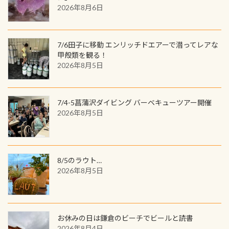
2026年8月6日
す。コースを修了されたら、ぜひ参加
を超える世界最大の両生類です個体
してみてくださいね 毎月60名様、年
数が少なくかなり貴重な生物です
間720名様にPADIグッズが当たるチ
が、ここ長良川ではかなりの確立で
ャンス 受講したPADIダイブセンター
7/6田子に移動 エンリッチドエアーで潜ってレアな
見ることが出来ます特別天然記念物
／リゾートが用意したオリジナル景
甲殻類を観る！
と言えば他には「
続きを読む
2026年8月5日
品が当たることも！ PADIデジタルく
じに参加する
7/4-5菖蒲沢ダイビング バーベキューツアー開催
2026年8月5日
8/5のラウト…
2026年8月5日
お休みの日は鎌倉のビーチでビールと読書
2026年8月4日