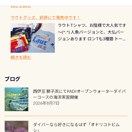
ダイブや記念日のサプライズとして、
ードを申し込みの方は対象外となり
自然の中でのダイビングを実感させ
水温も23℃～25℃をキープ真冬でも
続きを読む
チェック など… 価格は と、各所こ
ご友人などへプレゼントすることも
ます。 ※ 2026年12月の認定でも、
てくれます 川でのダイビングとは
お楽しみ頂けます 反対側の窓からも
れだけかかります※給気バルブのみ
できます！ カードデザインは以下か
2027年1月以降に発行されるカードは
川なので勿論流れていますが、流れ
ラウトグッズ、好評にて発売中です！
見ることが出来るので、付き添いの方
のオーバーホールは5,500円 ただ毎回
ら選べます！ 記念の本数での作成は
通常デザインとなります ダイビン
る速さはゆっくりの場所もあれば、
ラウトTシャツ、お陰様で大人気です
とも記念撮影も出来ますよ スキンダ
修理や点検をする度に1行目の「水漏
勿論、お好きな数字や文字を入れら
グは、始めた「年」も思い出になる
速い場所もあります。海だとかなりの
～(^.^) 人魚バージョンと、大仏バー
イビングでも参加できます！ かなり
れ検査代」が5,500円掛かります そこ
れるので、お誕生日や色んな企画など
ダイビングを始めるきっかけは人そ
速さに感じられる場所もあります
ジョンあります ロンTも3種類 トート
楽しめます是非ご参加ください！ 写
で下記のキャンペーンを利用してみ
でのオリジナルの記念カードを自由
れぞれ。でも、「いつ始めたか」
が、水中のくぼみや岩陰に入ると嘘
バックも3種類ご用意(^.^) パーカーも
真撮影の練習や、4時間たっぷり利用
てはどうでしょうか？ 8/31までの間
に発行出来ますよ！ ただし、個人で
は、あとから振り返ると大切な思い
のように流れが無くなる所もあり、そ
両デザインありますよん！ 胸には新
出来るので、普通に中性浮力の練習に
に、ドライスーツの点検・オーバー
PADIの本部へ直接の申請は出来ませ
出になります。 60周年という節目の
続きを読む
う行った所を案内して基本的には水
ロゴを採用！ 全てのグッズにはこの
もなりますヨ 料金等、詳しくは 詳細
ホールを出して頂いた方は、上記の
ん お問い合わせ、お申し込みの受付
年に、PADIとともに、あなたの海の
深が浅いので危険ではありません流
ラベルが付いてます(^.^) ・Tシャツ
はこちら
水検査料5,500円がなんと無料になり
窓口は、PADIダイブセンターのみ
物語を始めてみませんか。あなたの
れの速さから、渦になっている箇所
3,980円(税別) ・パーカー 6,980円 ・
ます！ ドライスーツクリーニングだ
勿論当店でも発行出来ます（他団体
最初の1枚、あるいは次の1枚が、60
もあればダウンカレントが発生して
ブログ
トートバック M 1,980円 ・トートバ
けでも出そうと思ってる方は、セッ
の方もOK） 詳しいページ作りました
周年記念デザインになります 今始
いる箇所などもあり、なかなか海では
ック S 1,390円 ・ロンT 4,200円 (すべ
トでこの水検査も出しましょう！そ
のでご覧ください下さい ➡︎ コチラ
めると、60周年ならではの楽しみ
西伊豆 獅子浜にてPADIオープンウォーターダイバ
見られない光景です 透明度の良い川
て税別) オマケ スタッフ用にポロシャ
し
続きを読む
も： PADIデジタルくじ PADIコース
ーコースの海洋実習開催
を数百メートルドリフトする(流され
ツも作ってみました 腰の位置にある
を修了してCカードを取得すると、カ
2026年8月7日
る)のは快感です！ 特別天然記念物
人魚が可愛い 着ると働く事になりま
ードに記載されたダイバーナンバー
「オオサンショウウオ」が見れる 長
すが、欲しい方リクエストください
で参加できるデジタルくじにチャレ
良川ダイビング最大の見どころがこ
(笑) ※カラーは変えられます
ンジできます。講習を終えたあとも、
ダイバーなら好きになるはず「オドリコトビム
の特別天然記念物の「オオサンショ
ワクワクが続く60周年限定企画で
シ」
ウウオ」です 大きなものでは体長1m