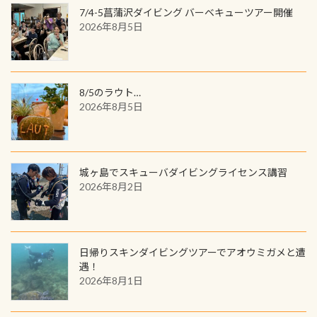
(笑) ※カラーは変えられます
ンジできます。講習を終えたあとも、
7/4-5菖蒲沢ダイビング バーベキューツアー開催
の特別天然記念物の「オオサンショ
ワクワクが続く60周年限定企画で
2026年8月5日
ウウオ」です 大きなものでは体長1m
す。コースを修了されたら、ぜひ参加
を超える世界最大の両生類です個体
してみてくださいね 毎月60名様、年
数が少なくかなり貴重な生物です
間720名様にPADIグッズが当たるチ
が、ここ長良川ではかなりの確立で
ャンス 受講したPADIダイブセンター
8/5のラウト…
見ることが出来ます特別天然記念物
／リゾートが用意したオリジナル景
2026年8月5日
と言えば他には「
続きを読む
品が当たることも！ PADIデジタルく
じに参加する
城ヶ島でスキューバダイビングライセンス講習
2026年8月2日
日帰りスキンダイビングツアーでアオウミガメと遭
遇！
2026年8月1日