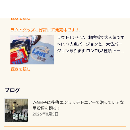
ングを楽しむことが出来ます 川原か
感じになっていて、食事しながら観賞
いか・ブーツの穴あきチェック・手
1枚を作成し残してみませんか？ 記念
スペシャルティ、AWAREデザインカ
らのエントリーエキジットは正に大
できます！ 水深9m 長さ12m 幅4m
首や首のシール部分の破れ、穴あき
ダイブや記念日のサプライズとして、
ードを申し込みの方は対象外となり
自然の中でのダイビングを実感させ
水温も23℃～25℃をキープ真冬でも
続きを読む
チェック など… 価格は と、各所こ
ご友人などへプレゼントすることも
ます。 ※ 2026年12月の認定でも、
てくれます 川でのダイビングとは
お楽しみ頂けます 反対側の窓からも
れだけかかります※給気バルブのみ
できます！ カードデザインは以下か
2027年1月以降に発行されるカードは
川なので勿論流れていますが、流れ
ラウトグッズ、好評にて発売中です！
見ることが出来るので、付き添いの方
のオーバーホールは5,500円 ただ毎回
ら選べます！ 記念の本数での作成は
通常デザインとなります ダイビン
る速さはゆっくりの場所もあれば、
ラウトTシャツ、お陰様で大人気です
とも記念撮影も出来ますよ スキンダ
修理や点検をする度に1行目の「水漏
勿論、お好きな数字や文字を入れら
グは、始めた「年」も思い出になる
速い場所もあります。海だとかなりの
～(^.^) 人魚バージョンと、大仏バー
イビングでも参加できます！ かなり
れ検査代」が5,500円掛かります そこ
れるので、お誕生日や色んな企画など
ダイビングを始めるきっかけは人そ
速さに感じられる場所もあります
ジョンあります ロンTも3種類 トート
楽しめます是非ご参加ください！ 写
で下記のキャンペーンを利用してみ
でのオリジナルの記念カードを自由
れぞれ。でも、「いつ始めたか」
が、水中のくぼみや岩陰に入ると嘘
バックも3種類ご用意(^.^) パーカーも
真撮影の練習や、4時間たっぷり利用
てはどうでしょうか？ 8/31までの間
に発行出来ますよ！ ただし、個人で
は、あとから振り返ると大切な思い
のように流れが無くなる所もあり、そ
両デザインありますよん！ 胸には新
出来るので、普通に中性浮力の練習に
に、ドライスーツの点検・オーバー
PADIの本部へ直接の申請は出来ませ
出になります。 60周年という節目の
続きを読む
う行った所を案内して基本的には水
ロゴを採用！ 全てのグッズにはこの
もなりますヨ 料金等、詳しくは 詳細
ホールを出して頂いた方は、上記の
ん お問い合わせ、お申し込みの受付
年に、PADIとともに、あなたの海の
深が浅いので危険ではありません流
ラベルが付いてます(^.^) ・Tシャツ
はこちら
水検査料5,500円がなんと無料になり
窓口は、PADIダイブセンターのみ
物語を始めてみませんか。あなたの
れの速さから、渦になっている箇所
3,980円(税別) ・パーカー 6,980円 ・
ます！ ドライスーツクリーニングだ
勿論当店でも発行出来ます（他団体
最初の1枚、あるいは次の1枚が、60
もあればダウンカレントが発生して
ブログ
トートバック M 1,980円 ・トートバ
けでも出そうと思ってる方は、セッ
の方もOK） 詳しいページ作りました
周年記念デザインになります 今始
いる箇所などもあり、なかなか海では
ック S 1,390円 ・ロンT 4,200円 (すべ
トでこの水検査も出しましょう！そ
のでご覧ください下さい ➡︎ コチラ
めると、60周年ならではの楽しみ
7/6田子に移動 エンリッチドエアーで潜ってレアな
見られない光景です 透明度の良い川
て税別) オマケ スタッフ用にポロシャ
し
続きを読む
も： PADIデジタルくじ PADIコース
甲殻類を観る！
を数百メートルドリフトする(流され
ツも作ってみました 腰の位置にある
を修了してCカードを取得すると、カ
2026年8月5日
る)のは快感です！ 特別天然記念物
人魚が可愛い 着ると働く事になりま
ードに記載されたダイバーナンバー
「オオサンショウウオ」が見れる 長
すが、欲しい方リクエストください
で参加できるデジタルくじにチャレ
良川ダイビング最大の見どころがこ