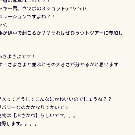
一番の写真はこれです！
キー君、ウツボの３ショット(o^∇^o)ﾉ
ボレーションですよね？！
＞＜
事が伊戸で起こるか？？それはぜひラウトツアーに参加し
thさよさよです！
す！さよさよと並ぶとその大きさが分かるかと思います
ザメってどうしてこんなにかわいいのでしょうね？？
戸パワーなのかかなりでかいです
生物は【ぶさかわ】らしいです。。。
納得します。。。。