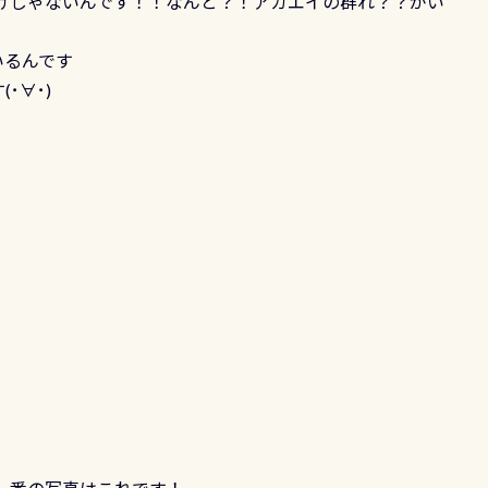
けじゃないんです！！なんと？！アカエイの群れ？？がい
いるんです
･∀･)