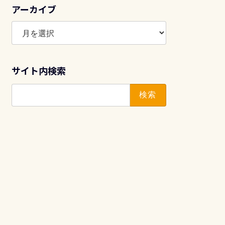
アーカイブ
ア
ー
カ
イ
サイト内検索
ブ
検
索: