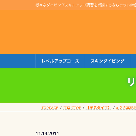
コ
ナ
様々なダイビングスキルアップ講習を受講するならラウト鎌
ン
ビ
テ
ゲ
ン
ー
ツ
シ
へ
ョ
ス
ン
キ
に
レベルアップコース
スキンダイビング
ッ
移
プ
動
リ
TOP PAGE
ブログTOP
【記念ダイブ】
a.２５本記
11.14.2011