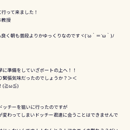
に行って来ました！
本教授
良く朝も普段よりかゆっくりなのですヾ(´ω｀＝´ω｀)ﾉ
早に準備をしていざボートの上へ！！
り緊張気味だったのでしょうか？＞＜
(≧ω≦)
ドッチーを狙いに行ったのですが
が変わってしまいドッチー君達に会うことはできませんで