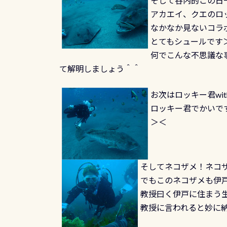
そして谷内的この日
アカエイ、クエのロッ
なかなか見ないコラ
とてもシュールです
何でこんな不思議な
て解明しましょう＾＾
お次はロッキー君wi
ロッキー君でかいで
＞＜
そしてネコザメ！ネコ
でもこのネコザメも伊
教授曰く伊戸に住まう
教授に言われると妙に