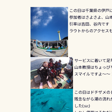
この日は千葉県の伊戸
参加者はさよさよ、山
引率は吉田、谷内です
ラウトからのアクセスも
サービスに着いて足
山本教授はちょっぴ
スマイルですよ～～！
この日はドチザメの
残念ながら潮の流れ
した(;ω;)