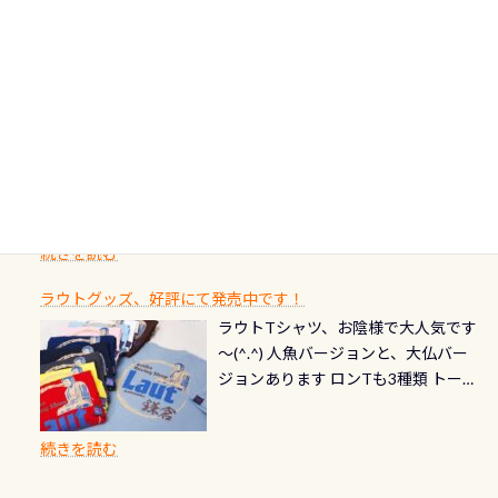
カードの種類：ブルー：通常ゴール
のわがままに即座にお応えする為
川のこと）で岐阜県の郡上市に始ま
ます) 南国系のお魚いっぱいです で
た事がない方はこれを機会に是非や
ド：5スター店ブラック：プロレベル
に、お選びいただけるランチ処のリ
り、美濃を経て伊勢湾に流れます
もやはり人気は・・・ ウミガメちゃ
ってください！！ ●リストバルブの
期間：2026年2月1日〜2026年12月最
続きを読む
ストをエリア別で作り直してみまし
1985年には環境省の「名水100選」
ん！ダイバー慣れしていて、逃げませ
オーバーホールここはドライスーツ
終営業日までの発行分 【注意事項】
た「ここに行ってみたい！」なんて
にまた2001年には「日本の水浴場88
ん（むしろちょっかい出してくる）
クリーニング時に、分解洗浄しませ
PADI記念ダイブカードを発行できます！
※ PADI Freediver、Mermaid、EFR、
感じでお使いください～ ⇩⇩ グルメ
選」に全国で唯一河川で選ばれた清
潜降ロープに身を寄せて休憩中（可
ん意外と使用するこのバルブしっか
ダイバーの皆様自身の思い出に残し
TECなど特別プログラムの専用カー
情報ページはこちら
流です川にしては珍しく、水深が深
愛い！！） こんな感じで撮りまし
りと点検しておきましょう ●その他
たいダイブ本数の記念や思い出に残
ドが発行されるものやオリジナルカ
いところでは12mほどあり十分ダイビ
た(笑) レストランから水槽が見える
の箇所・防水ファスナーの劣化がな
るダイブの記念として、お気に入りの
ード対象のディスティンクティブ・
ングを楽しむことが出来ます 川原か
感じになっていて、食事しながら観賞
いか・ブーツの穴あきチェック・手
1枚を作成し残してみませんか？ 記念
スペシャルティ、AWAREデザインカ
らのエントリーエキジットは正に大
できます！ 水深9m 長さ12m 幅4m
首や首のシール部分の破れ、穴あき
ダイブや記念日のサプライズとして、
ードを申し込みの方は対象外となり
自然の中でのダイビングを実感させ
水温も23℃～25℃をキープ真冬でも
続きを読む
チェック など… 価格は と、各所こ
ご友人などへプレゼントすることも
ます。 ※ 2026年12月の認定でも、
てくれます 川でのダイビングとは
お楽しみ頂けます 反対側の窓からも
れだけかかります※給気バルブのみ
できます！ カードデザインは以下か
2027年1月以降に発行されるカードは
川なので勿論流れていますが、流れ
ラウトグッズ、好評にて発売中です！
見ることが出来るので、付き添いの方
のオーバーホールは5,500円 ただ毎回
ら選べます！ 記念の本数での作成は
通常デザインとなります ダイビン
る速さはゆっくりの場所もあれば、
ラウトTシャツ、お陰様で大人気です
とも記念撮影も出来ますよ スキンダ
修理や点検をする度に1行目の「水漏
勿論、お好きな数字や文字を入れら
グは、始めた「年」も思い出になる
速い場所もあります。海だとかなりの
～(^.^) 人魚バージョンと、大仏バー
イビングでも参加できます！ かなり
れ検査代」が5,500円掛かります そこ
れるので、お誕生日や色んな企画など
ダイビングを始めるきっかけは人そ
速さに感じられる場所もあります
ジョンあります ロンTも3種類 トート
楽しめます是非ご参加ください！ 写
で下記のキャンペーンを利用してみ
でのオリジナルの記念カードを自由
れぞれ。でも、「いつ始めたか」
が、水中のくぼみや岩陰に入ると嘘
バックも3種類ご用意(^.^) パーカーも
真撮影の練習や、4時間たっぷり利用
てはどうでしょうか？ 8/31までの間
に発行出来ますよ！ ただし、個人で
は、あとから振り返ると大切な思い
のように流れが無くなる所もあり、そ
両デザインありますよん！ 胸には新
出来るので、普通に中性浮力の練習に
に、ドライスーツの点検・オーバー
PADIの本部へ直接の申請は出来ませ
出になります。 60周年という節目の
続きを読む
う行った所を案内して基本的には水
ロゴを採用！ 全てのグッズにはこの
もなりますヨ 料金等、詳しくは 詳細
ホールを出して頂いた方は、上記の
ん お問い合わせ、お申し込みの受付
年に、PADIとともに、あなたの海の
深が浅いので危険ではありません流
ラベルが付いてます(^.^) ・Tシャツ
はこちら
水検査料5,500円がなんと無料になり
窓口は、PADIダイブセンターのみ
物語を始めてみませんか。あなたの