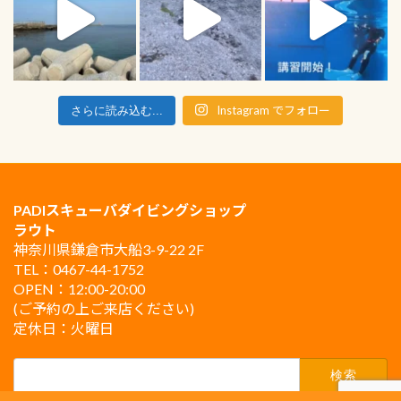
Instagram でフォロー
さらに読み込む...
PADIスキューバダイビングショップ
ラウト
神奈川県鎌倉市大船3-9-22 2F
TEL：0467-44-1752
OPEN：12:00-20:00
(ご予約の上ご来店ください)
定休日：火曜日
検
索: