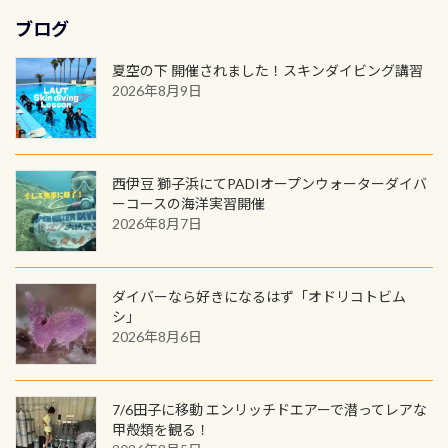
れの速さから、渦になっている箇所
3,980円(税別) ・パーカー 6,980円 ・
ます！ ドライスーツクリーニングだ
勿論当店でも発行出来ます（他団体
最初の1枚、あるいは次の1枚が、60
もあればダウンカレントが発生して
ブログ
トートバック M 1,980円 ・トートバ
けでも出そうと思ってる方は、セッ
の方もOK） 詳しいページ作りました
周年記念デザインになります 今始
いる箇所などもあり、なかなか海では
ック S 1,390円 ・ロンT 4,200円 (すべ
トでこの水検査も出しましょう！そ
のでご覧ください下さい ➡︎ コチラ
めると、60周年ならではの楽しみ
夏空の下 開催されました！スキンダイビング講習
見られない光景です 透明度の良い川
て税別) オマケ スタッフ用にポロシャ
し
続きを読む
も： PADIデジタルくじ PADIコース
2026年8月9日
を数百メートルドリフトする(流され
ツも作ってみました 腰の位置にある
を修了してCカードを取得すると、カ
る)のは快感です！ 特別天然記念物
人魚が可愛い 着ると働く事になりま
ードに記載されたダイバーナンバー
「オオサンショウウオ」が見れる 長
すが、欲しい方リクエストください
で参加できるデジタルくじにチャレ
良川ダイビング最大の見どころがこ
(笑) ※カラーは変えられます
ンジできます。講習を終えたあとも、
西伊豆 獅子浜にてPADIオープンウォーターダイバ
の特別天然記念物の「オオサンショ
ワクワクが続く60周年限定企画で
ーコースの海洋実習開催
ウウオ」です 大きなものでは体長1m
2026年8月7日
す。コースを修了されたら、ぜひ参加
を超える世界最大の両生類です個体
してみてくださいね 毎月60名様、年
数が少なくかなり貴重な生物です
間720名様にPADIグッズが当たるチ
が、ここ長良川ではかなりの確立で
ャンス 受講したPADIダイブセンター
ダイバーなら好きになるはず「オドリコトビム
見ることが出来ます特別天然記念物
／リゾートが用意したオリジナル景
シ」
と言えば他には「
続きを読む
2026年8月6日
品が当たることも！ PADIデジタルく
じに参加する
7/6田子に移動 エンリッチドエアーで潜ってレアな
甲殻類を観る！