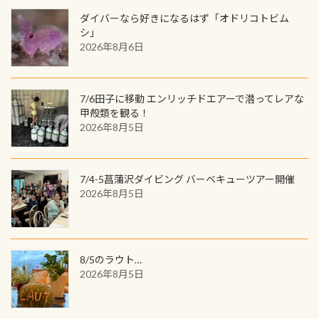
が、ここ長良川ではかなりの確立で
ャンス 受講したPADIダイブセンター
ダイバーなら好きになるはず「オドリコトビム
見ることが出来ます特別天然記念物
／リゾートが用意したオリジナル景
シ」
と言えば他には「
続きを読む
2026年8月6日
品が当たることも！ PADIデジタルく
じに参加する
7/6田子に移動 エンリッチドエアーで潜ってレアな
甲殻類を観る！
2026年8月5日
7/4-5菖蒲沢ダイビング バーベキューツアー開催
2026年8月5日
8/5のラウト…
2026年8月5日