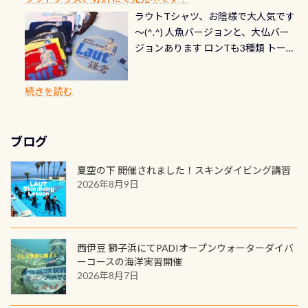
見ることが出来るので、付き添いの方
のオーバーホールは5,500円 ただ毎回
ら選べます！ 記念の本数での作成は
通常デザインとなります ダイビン
る速さはゆっくりの場所もあれば、
ラウトTシャツ、お陰様で大人気です
とも記念撮影も出来ますよ スキンダ
修理や点検をする度に1行目の「水漏
勿論、お好きな数字や文字を入れら
グは、始めた「年」も思い出になる
速い場所もあります。海だとかなりの
～(^.^) 人魚バージョンと、大仏バー
イビングでも参加できます！ かなり
れ検査代」が5,500円掛かります そこ
れるので、お誕生日や色んな企画など
ダイビングを始めるきっかけは人そ
速さに感じられる場所もあります
ジョンあります ロンTも3種類 トート
楽しめます是非ご参加ください！ 写
で下記のキャンペーンを利用してみ
でのオリジナルの記念カードを自由
れぞれ。でも、「いつ始めたか」
が、水中のくぼみや岩陰に入ると嘘
バックも3種類ご用意(^.^) パーカーも
真撮影の練習や、4時間たっぷり利用
てはどうでしょうか？ 8/31までの間
に発行出来ますよ！ ただし、個人で
は、あとから振り返ると大切な思い
のように流れが無くなる所もあり、そ
両デザインありますよん！ 胸には新
出来るので、普通に中性浮力の練習に
に、ドライスーツの点検・オーバー
PADIの本部へ直接の申請は出来ませ
出になります。 60周年という節目の
続きを読む
う行った所を案内して基本的には水
ロゴを採用！ 全てのグッズにはこの
もなりますヨ 料金等、詳しくは 詳細
ホールを出して頂いた方は、上記の
ん お問い合わせ、お申し込みの受付
年に、PADIとともに、あなたの海の
深が浅いので危険ではありません流
ラベルが付いてます(^.^) ・Tシャツ
はこちら
水検査料5,500円がなんと無料になり
窓口は、PADIダイブセンターのみ
物語を始めてみませんか。あなたの
れの速さから、渦になっている箇所
3,980円(税別) ・パーカー 6,980円 ・
ます！ ドライスーツクリーニングだ
勿論当店でも発行出来ます（他団体
最初の1枚、あるいは次の1枚が、60
もあればダウンカレントが発生して
ブログ
トートバック M 1,980円 ・トートバ
けでも出そうと思ってる方は、セッ
の方もOK） 詳しいページ作りました
周年記念デザインになります 今始
いる箇所などもあり、なかなか海では
ック S 1,390円 ・ロンT 4,200円 (すべ
トでこの水検査も出しましょう！そ
のでご覧ください下さい ➡︎ コチラ
めると、60周年ならではの楽しみ
夏空の下 開催されました！スキンダイビング講習
見られない光景です 透明度の良い川
て税別) オマケ スタッフ用にポロシャ
し
続きを読む
も： PADIデジタルくじ PADIコース
2026年8月9日
を数百メートルドリフトする(流され
ツも作ってみました 腰の位置にある
を修了してCカードを取得すると、カ
る)のは快感です！ 特別天然記念物
人魚が可愛い 着ると働く事になりま
ードに記載されたダイバーナンバー
「オオサンショウウオ」が見れる 長
すが、欲しい方リクエストください
で参加できるデジタルくじにチャレ
良川ダイビング最大の見どころがこ
(笑) ※カラーは変えられます
ンジできます。講習を終えたあとも、
西伊豆 獅子浜にてPADIオープンウォーターダイバ
の特別天然記念物の「オオサンショ
ワクワクが続く60周年限定企画で
ーコースの海洋実習開催
ウウオ」です 大きなものでは体長1m
2026年8月7日
す。コースを修了されたら、ぜひ参加
を超える世界最大の両生類です個体
してみてくださいね 毎月60名様、年
数が少なくかなり貴重な生物です
間720名様にPADIグッズが当たるチ