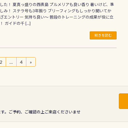
した！ 夏真っ盛りの西表島 プルメリアも良い香り 暑いけど、準
しみ！ ステラ号も3年振り ブリーフィングもしっかり聞いてか
ざエントリー 気持ち良い〜 普段のトレーニングの成果が役に立
 ガイドの千 […]
続きを読む
2
…
4
»
固
固
定
定
ペ
ペ
ー
ー
ジ
ジ
ます。ご予約、ご確認の上ご来店くださいませ