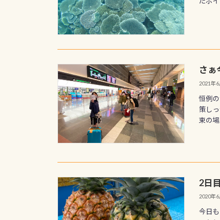
たポイ
さぁ
2021年
恒例の
策しっ
束の場
2日
2020年
今日も