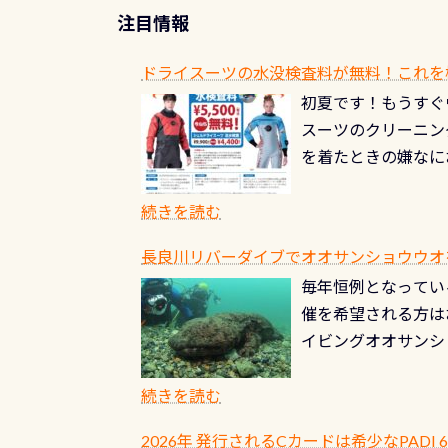
送
注目情報
り
ドライスーツの水没検査料が無料！これを
初夏です！もうすぐ
スーツのクリーニング
を着たときの嫌なに
水没の可能性が低く
ブルがなくなります
続きを読む
とがなくなります！
長良川リバーダイブでオオサンショウウオを見よ
ル(穴)がないか確
毎年恒例となっている
ルブのオーバーホー
催を希望される方は
ーホールも非常に大
イビングオオサンシ
過ぎて急浮上…なん
ングが出来るエリア
リストバルブのオー
年から潜っています
続きを読む
点検しておきましょ
の潜り方講習」「オ
れ、穴あきチェック
2026年 発行されるCカードは希少なPADI