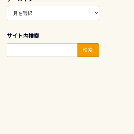
ア
ー
カ
イ
サイト内検索
ブ
検
索: