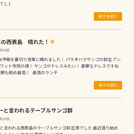
 […]
続きを読む
目の西表島 晴れた！
6月30日
は予報を裏切り見事に晴れました！ パラオハマサンゴの群生 アン
ワット寺院の様！ サンゴがドレスみたい！ 豪華なドレスですね
休憩も眺め最高！ 最高のランチ
続きを読む
一と言われるテーブルサンゴ群
6月29日
と言われる西表島のテーブルサンゴ群 圧巻でした 最近潜り始め