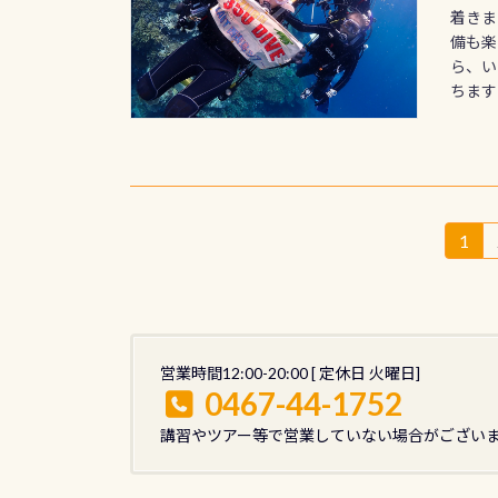
着きま
備も楽
ら、い
ちます！
投
1
固
定
稿
ペ
の
ー
ジ
ペ
営業時間12:00-20:00 [ 定休日 火曜日]
0467-44-1752
ー
講習やツアー等で営業していない場合がござい
ジ