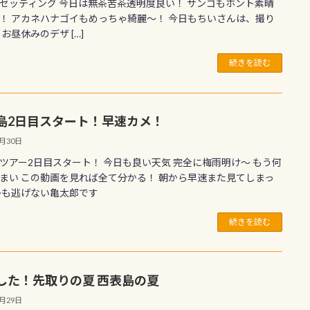
セッティング 今日は無茶苦茶透明度良い！ サンゴもホント素晴
！ アカネハナゴイもめっちゃ綺麗〜！ 今日もちいさんは、撮り
 お昼休みのデザ […]
続きを読む
島2日目スタート！早速カメ！
6月30日
ツアー2日目スタート！ 今日も良い天気 完全に梅雨明け〜 もう何
まい この動画を見れば全て分かる！ 朝から早速また見てしまっ
かも逃げない亀太郎です
続きを読む
した！先取りの夏 西表島の夏
6月29日