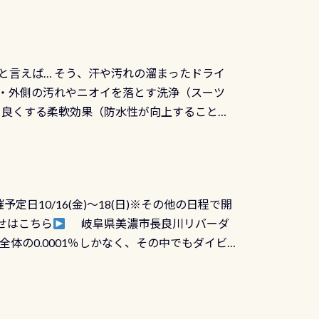
と言えば… そう、汗や汚れの溜まったドライ
ツの内側・外側の汚れやニオイを落とす洗浄（スーツ
りを良くする柔軟効果（防水性が向上することで
ルブが押しっぱなしになったり押せなくなるトラ
に動くので閉めにくかったり閉まらないというこ
)も行っておきましょう 具体的には ●ピンホー
！実際水につけて水検査して調べます ●給気バ
日10/16(金)～18(日)※その他の日程で開
が、空気を送り込む「給気バルブ」のオーバ
せはこちら
岐阜県美濃市長良川リバーダ
ボタンが潮噛みしてドライスーツに空気が入り
体の0.0001％しかなく、その中でもダイビ
方はこれを機会に是非やってください！！ ●
リバーダイビングその長良川に当店は2012
ません意外と使用するこのバルブしっかりと
数少ないショップの1つであり「リバーダイビン
の穴あきチェック・手首や首のシール部分の破
アーをご提供しております是非ご参加下さい
オーバーホールは5,500円 ただ毎回修理や