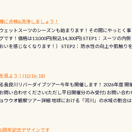
機に点検&洗浄しましょう！
ウェットスーツのシーズンも始まります！その間にやっとく事
です！価格は13,000円(税込14,300円) STEP1： スー
おいを感じなくなります！） STEP2： 防水性の向上や肌触
なります！） STEP3： 排気バルブの分解・洗浄のO/H（バ
！） STEP4： ファスナーの潤滑化（ファスナーがスムーズ
） 詳細は
コチラ あと…ドライスーツの点検(オーバーホール
う！(10/16-18)
認冬になり、使い始めてから水漏れする…ってのは避けましょう
長良川リバーダイブツアー今年も開催します！ 2026年度 開催予定
ル排気バルブは、ドライスーツクリーニングの際に行うのです
お問い合わせください(ただし平日開催分のみ受付) お問い合わ
切です BCDで言うと給気ボタンの点検と一緒な訳ですから、
ョウウオ観察ツアー詳細 地球における「河川」の水域の割合は全
て事がないようにしっかり点検しましょう！まだした事がない
は更に限られており、非常に貴重な体験が出来る「長良川」での
バーホールここはドライスーツクリーニング時に、分解洗浄し
 長良川ダイビングの魅力を存分までお伝え出来る、国内でも
う ●その他の箇所・防水ファスナーの劣化がないか・ブーツ
オサンショウウオ観察講習」も合わせて開催している希少なツ
 など… 価格は と、各所これだけかかります※給気バルブのみの
 60周年記念デザインです