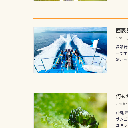
西表
2021年
週明け
ーです
凄かっ
何も
2021年
沖縄 
サンゴ
ユキン