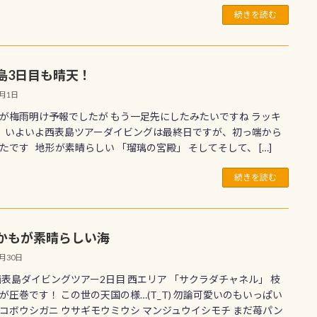
続きを読む
島3日目も晴天！
7月1日
が梅雨明け予報でしたが もう一足先にしたみたいですね ラッキ
 いよいよ西表島ツアーダイビングは最終日ですが、初っ端から
たです 地形が素晴らしい 「瑠璃の宮殿」 そしてそして、 […]
続きを読む
かもが素晴らしい海
6月30日
西表島ダイビングツアー2日目 西エリア 「サクラダチャネル」 枝
が圧巻です！ この世の天国の様…(T_T) 勿論可愛いのもいっぱい
コボウシガニ ウサギモウミウシ マンジュウイシモチ まだ苺パン