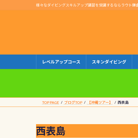
コ
ナ
様々なダイビングスキルアップ講習を受講するならラウト鎌
ン
ビ
テ
ゲ
ン
ー
ツ
シ
へ
ョ
ス
ン
キ
に
レベルアップコース
スキンダイビング
ッ
移
プ
動
TOP PAGE
ブログTOP
【沖縄ツアー】
西表島
西表島