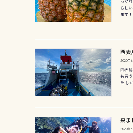
っかり
らしい
ます！
西表
2020年
西表島
も言う
た し
来ま
2020年