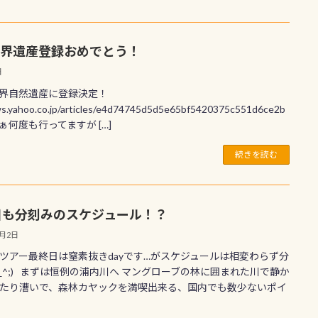
界遺産登録おめでとう！
日
界自然遺産に登録決定！
ws.yahoo.co.jp/articles/e4d74745d5d5e65bf5420375c551d6ce2b
 まぁ何度も行ってますが […]
続きを読む
目も分刻みのスケジュール！？
7月2日
ツアー最終日は窒素抜きdayです…がスケジュールは相変わらず分
^_^;) まずは恒例の浦内川へ マングローブの林に囲まれた川で静か
たり漕いで、森林カヤックを満喫出来る、国内でも数少ないポイ