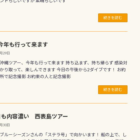
ントらしいですが 素晴らしいです
続きを読む
今年も行って来ます
6月29日
沖縄ツアー、今年も行って来ます 持ち込まず、持ち帰らず 感染対
かり取って、楽しんできます 今日の午後から2ダイブです！ お約
所で記念撮影 お約束の人と記念撮影
続きを読む
目も内容濃い 西表島ツアー
6月30日
ブルーシーズンさんの「ステラ号」で向かいます！ 船の上で、し