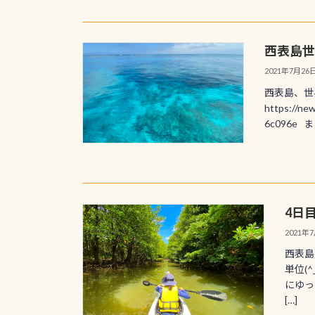
西表島世
2021年7月26
西表島、世
https://ne
6c096e
4日
2021年
西表島
単位(
にゆっ
[…]