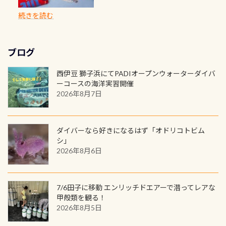
のように流れが無くなる所もあり、そ
両デザインありますよん！ 胸には新
出来るので、普通に中性浮力の練習に
に、ドライスーツの点検・オーバー
PADIの本部へ直接の申請は出来ませ
出になります。 60周年という節目の
続きを読む
う行った所を案内して基本的には水
ロゴを採用！ 全てのグッズにはこの
もなりますヨ 料金等、詳しくは 詳細
ホールを出して頂いた方は、上記の
ん お問い合わせ、お申し込みの受付
年に、PADIとともに、あなたの海の
深が浅いので危険ではありません流
ラベルが付いてます(^.^) ・Tシャツ
はこちら
水検査料5,500円がなんと無料になり
窓口は、PADIダイブセンターのみ
物語を始めてみませんか。あなたの
れの速さから、渦になっている箇所
3,980円(税別) ・パーカー 6,980円 ・
ます！ ドライスーツクリーニングだ
勿論当店でも発行出来ます（他団体
最初の1枚、あるいは次の1枚が、60
もあればダウンカレントが発生して
ブログ
トートバック M 1,980円 ・トートバ
けでも出そうと思ってる方は、セッ
の方もOK） 詳しいページ作りました
周年記念デザインになります 今始
いる箇所などもあり、なかなか海では
ック S 1,390円 ・ロンT 4,200円 (すべ
トでこの水検査も出しましょう！そ
のでご覧ください下さい ➡︎ コチラ
めると、60周年ならではの楽しみ
西伊豆 獅子浜にてPADIオープンウォーターダイバ
見られない光景です 透明度の良い川
て税別) オマケ スタッフ用にポロシャ
し
続きを読む
も： PADIデジタルくじ PADIコース
ーコースの海洋実習開催
を数百メートルドリフトする(流され
ツも作ってみました 腰の位置にある
を修了してCカードを取得すると、カ
2026年8月7日
る)のは快感です！ 特別天然記念物
人魚が可愛い 着ると働く事になりま
ードに記載されたダイバーナンバー
「オオサンショウウオ」が見れる 長
すが、欲しい方リクエストください
で参加できるデジタルくじにチャレ
良川ダイビング最大の見どころがこ
(笑) ※カラーは変えられます
ンジできます。講習を終えたあとも、
ダイバーなら好きになるはず「オドリコトビム
の特別天然記念物の「オオサンショ
ワクワクが続く60周年限定企画で
シ」
ウウオ」です 大きなものでは体長1m
2026年8月6日
す。コースを修了されたら、ぜひ参加
を超える世界最大の両生類です個体
してみてくださいね 毎月60名様、年
数が少なくかなり貴重な生物です
間720名様にPADIグッズが当たるチ
が、ここ長良川ではかなりの確立で
ャンス 受講したPADIダイブセンター
7/6田子に移動 エンリッチドエアーで潜ってレアな
見ることが出来ます特別天然記念物
／リゾートが用意したオリジナル景
甲殻類を観る！
と言えば他には「
続きを読む
2026年8月5日
品が当たることも！ PADIデジタルく
じに参加する