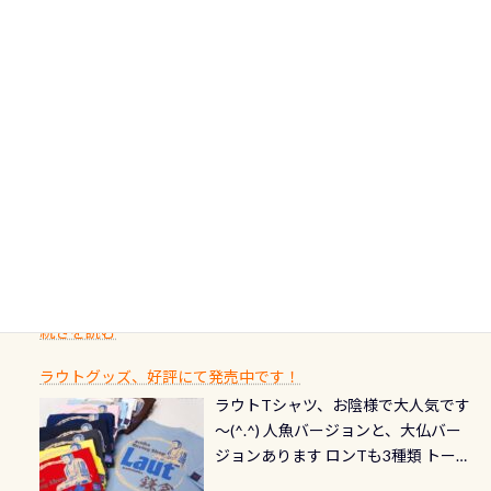
フィンも履けます 潜降ロープも下ろ
点検と一緒な訳ですから、ボタンが
人生に寄り添います。 対象となるカ
ダイビング後に重要な…ランチ三浦・
んな川？ 長良川は日本三大清流(四万
してくれるので安心 お魚結構いま
潮噛みしてドライスーツに空気が入
ードについて 対象：2026年2月1日以
伊豆は海鮮系が美味しい所！ ご飯が
十川、柿田川)の１つに数えられる清
す！ ドチザメめっちゃいました(時期
り過ぎて急浮上…なんて事がないよう
降に新規発行されるPADI認定カード
美味しい宿に泊まりたい…など！ 皆様
流（水質汚染の少ない、または無い
によって水槽内にいる生態は変わり
にしっかり点検しましょう！まだし
カードの種類：ブルー：通常ゴール
のわがままに即座にお応えする為
川のこと）で岐阜県の郡上市に始ま
ます) 南国系のお魚いっぱいです で
た事がない方はこれを機会に是非や
ド：5スター店ブラック：プロレベル
に、お選びいただけるランチ処のリ
り、美濃を経て伊勢湾に流れます
もやはり人気は・・・ ウミガメちゃ
ってください！！ ●リストバルブの
期間：2026年2月1日〜2026年12月最
続きを読む
ストをエリア別で作り直してみまし
1985年には環境省の「名水100選」
ん！ダイバー慣れしていて、逃げませ
オーバーホールここはドライスーツ
終営業日までの発行分 【注意事項】
た「ここに行ってみたい！」なんて
にまた2001年には「日本の水浴場88
ん（むしろちょっかい出してくる）
クリーニング時に、分解洗浄しませ
PADI記念ダイブカードを発行できます！
※ PADI Freediver、Mermaid、EFR、
感じでお使いください～ ⇩⇩ グルメ
選」に全国で唯一河川で選ばれた清
潜降ロープに身を寄せて休憩中（可
ん意外と使用するこのバルブしっか
ダイバーの皆様自身の思い出に残し
TECなど特別プログラムの専用カー
情報ページはこちら
流です川にしては珍しく、水深が深
愛い！！） こんな感じで撮りまし
りと点検しておきましょう ●その他
たいダイブ本数の記念や思い出に残
ドが発行されるものやオリジナルカ
いところでは12mほどあり十分ダイビ
た(笑) レストランから水槽が見える
の箇所・防水ファスナーの劣化がな
るダイブの記念として、お気に入りの
ード対象のディスティンクティブ・
ングを楽しむことが出来ます 川原か
感じになっていて、食事しながら観賞
いか・ブーツの穴あきチェック・手
1枚を作成し残してみませんか？ 記念
スペシャルティ、AWAREデザインカ
らのエントリーエキジットは正に大
できます！ 水深9m 長さ12m 幅4m
首や首のシール部分の破れ、穴あき
ダイブや記念日のサプライズとして、
ードを申し込みの方は対象外となり
自然の中でのダイビングを実感させ
水温も23℃～25℃をキープ真冬でも
続きを読む
チェック など… 価格は と、各所こ
ご友人などへプレゼントすることも
ます。 ※ 2026年12月の認定でも、
てくれます 川でのダイビングとは
お楽しみ頂けます 反対側の窓からも
れだけかかります※給気バルブのみ
できます！ カードデザインは以下か
2027年1月以降に発行されるカードは
川なので勿論流れていますが、流れ
ラウトグッズ、好評にて発売中です！
見ることが出来るので、付き添いの方
のオーバーホールは5,500円 ただ毎回
ら選べます！ 記念の本数での作成は
通常デザインとなります ダイビン
る速さはゆっくりの場所もあれば、
ラウトTシャツ、お陰様で大人気です
とも記念撮影も出来ますよ スキンダ
修理や点検をする度に1行目の「水漏
勿論、お好きな数字や文字を入れら
グは、始めた「年」も思い出になる
速い場所もあります。海だとかなりの
～(^.^) 人魚バージョンと、大仏バー
イビングでも参加できます！ かなり
れ検査代」が5,500円掛かります そこ
れるので、お誕生日や色んな企画など
ダイビングを始めるきっかけは人そ
速さに感じられる場所もあります
ジョンあります ロンTも3種類 トート
楽しめます是非ご参加ください！ 写
で下記のキャンペーンを利用してみ
でのオリジナルの記念カードを自由
れぞれ。でも、「いつ始めたか」
が、水中のくぼみや岩陰に入ると嘘
バックも3種類ご用意(^.^) パーカーも
真撮影の練習や、4時間たっぷり利用
てはどうでしょうか？ 8/31までの間
に発行出来ますよ！ ただし、個人で
は、あとから振り返ると大切な思い