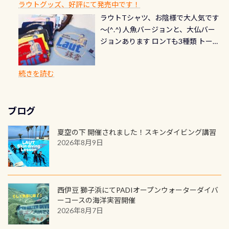
川なので勿論流れていますが、流れ
ラウトグッズ、好評にて発売中です！
見ることが出来るので、付き添いの方
のオーバーホールは5,500円 ただ毎回
ら選べます！ 記念の本数での作成は
通常デザインとなります ダイビン
る速さはゆっくりの場所もあれば、
ラウトTシャツ、お陰様で大人気です
とも記念撮影も出来ますよ スキンダ
修理や点検をする度に1行目の「水漏
勿論、お好きな数字や文字を入れら
グは、始めた「年」も思い出になる
速い場所もあります。海だとかなりの
～(^.^) 人魚バージョンと、大仏バー
イビングでも参加できます！ かなり
れ検査代」が5,500円掛かります そこ
れるので、お誕生日や色んな企画など
ダイビングを始めるきっかけは人そ
速さに感じられる場所もあります
ジョンあります ロンTも3種類 トート
楽しめます是非ご参加ください！ 写
で下記のキャンペーンを利用してみ
でのオリジナルの記念カードを自由
れぞれ。でも、「いつ始めたか」
が、水中のくぼみや岩陰に入ると嘘
バックも3種類ご用意(^.^) パーカーも
真撮影の練習や、4時間たっぷり利用
てはどうでしょうか？ 8/31までの間
に発行出来ますよ！ ただし、個人で
は、あとから振り返ると大切な思い
のように流れが無くなる所もあり、そ
両デザインありますよん！ 胸には新
出来るので、普通に中性浮力の練習に
に、ドライスーツの点検・オーバー
PADIの本部へ直接の申請は出来ませ
出になります。 60周年という節目の
続きを読む
う行った所を案内して基本的には水
ロゴを採用！ 全てのグッズにはこの
もなりますヨ 料金等、詳しくは 詳細
ホールを出して頂いた方は、上記の
ん お問い合わせ、お申し込みの受付
年に、PADIとともに、あなたの海の
深が浅いので危険ではありません流
ラベルが付いてます(^.^) ・Tシャツ
はこちら
水検査料5,500円がなんと無料になり
窓口は、PADIダイブセンターのみ
物語を始めてみませんか。あなたの
れの速さから、渦になっている箇所
3,980円(税別) ・パーカー 6,980円 ・
ます！ ドライスーツクリーニングだ
勿論当店でも発行出来ます（他団体
最初の1枚、あるいは次の1枚が、60
もあればダウンカレントが発生して
ブログ
トートバック M 1,980円 ・トートバ
けでも出そうと思ってる方は、セッ
の方もOK） 詳しいページ作りました
周年記念デザインになります 今始
いる箇所などもあり、なかなか海では
ック S 1,390円 ・ロンT 4,200円 (すべ
トでこの水検査も出しましょう！そ
のでご覧ください下さい ➡︎ コチラ
めると、60周年ならではの楽しみ
夏空の下 開催されました！スキンダイビング講習
見られない光景です 透明度の良い川
て税別) オマケ スタッフ用にポロシャ
し
続きを読む
も： PADIデジタルくじ PADIコース
2026年8月9日
を数百メートルドリフトする(流され
ツも作ってみました 腰の位置にある
を修了してCカードを取得すると、カ
る)のは快感です！ 特別天然記念物
人魚が可愛い 着ると働く事になりま
ードに記載されたダイバーナンバー
「オオサンショウウオ」が見れる 長
すが、欲しい方リクエストください
で参加できるデジタルくじにチャレ
良川ダイビング最大の見どころがこ
(笑) ※カラーは変えられます
ンジできます。講習を終えたあとも、
西伊豆 獅子浜にてPADIオープンウォーターダイバ
の特別天然記念物の「オオサンショ
ワクワクが続く60周年限定企画で
ーコースの海洋実習開催
ウウオ」です 大きなものでは体長1m
2026年8月7日
す。コースを修了されたら、ぜひ参加
を超える世界最大の両生類です個体
してみてくださいね 毎月60名様、年
数が少なくかなり貴重な生物です