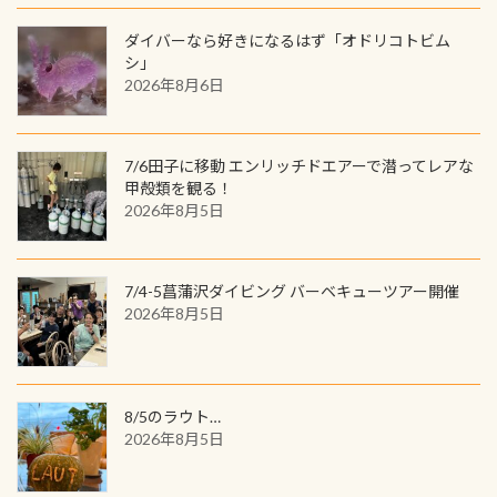
間720名様にPADIグッズが当たるチ
が、ここ長良川ではかなりの確立で
ャンス 受講したPADIダイブセンター
ダイバーなら好きになるはず「オドリコトビム
見ることが出来ます特別天然記念物
／リゾートが用意したオリジナル景
シ」
と言えば他には「
続きを読む
2026年8月6日
品が当たることも！ PADIデジタルく
じに参加する
7/6田子に移動 エンリッチドエアーで潜ってレアな
甲殻類を観る！
2026年8月5日
7/4-5菖蒲沢ダイビング バーベキューツアー開催
2026年8月5日
8/5のラウト…
2026年8月5日