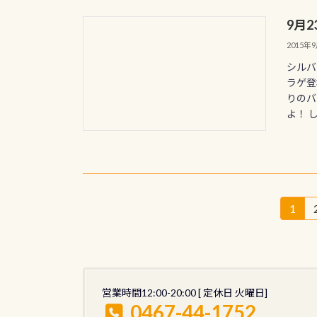
9月
2015年
シルバ
ラゲ登
りのバ
よ！ 
投
1
固
定
稿
ペ
の
ー
ジ
ペ
営業時間12:00-20:00 [ 定休日 火曜日]
0467-44-1752