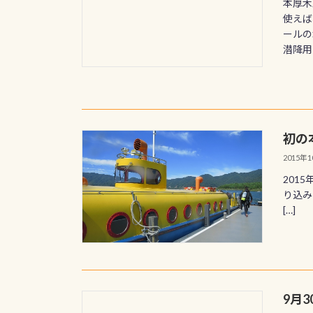
本厚木
使えば
ールの
潜降用の
初の
2015年
201
り込み
[…]
9月