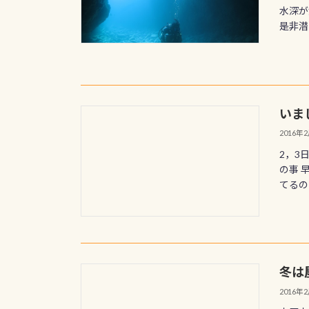
水深が
是非潜っ
いま
2016年
2，3
の事 
てるの
冬は
2016年