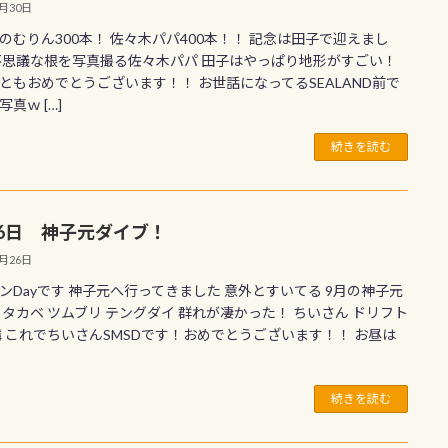
9月30日
のむりん300本！ 佐々木パパ400本！！ 記念は田子で迎えまし
不思議な根を写真撮る佐々木パパ 田子はやっぱり地形がすごい！
ともおめでとうございます！！ お世話になってるSEALAND前で
真ｗ […]
続きを読む
26日 神子元ダイブ！
9月26日
ンDayです 神子元へ行ってきました 意外とすいてる 9月の神子元
 タカベ ツムブリ テングダイ 群れが凄かった！ ちいさん ドリフト
講 これでちいさんSMSDです！おめでとうございます！！ お昼は
続きを読む