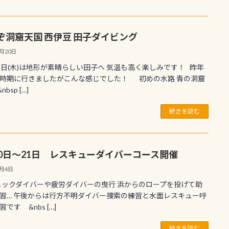
ぞ洞窟天国 西伊豆 田子ダイビング
2月20日
1日(木)は地形が素晴らしい田子へ 気温も高く楽しみです！ 昨年
時期に行きましたがこんな感じでした！ 初めの水路 青の洞窟
bsp […]
続きを読む
20日～21日 レスキューダイバーコース開催
9月4日
クダイバーや疲労ダイバーの曳行 浜からのロープを投げて助
習… 午後からは行方不明ダイバー捜索の練習と水面レスキュー呼
です &nbs […]
続きを読む