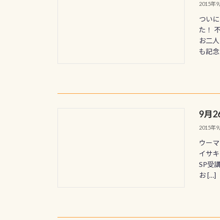
2015年
ついに
た！ 
お二人
も記念写
9月
2015年
ウーマ
イサキ
SP受
お […]