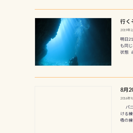
行く
2019年
明日2
も同じ
状態 &n
8月
2016年
パニッ
ける練
吸の練習