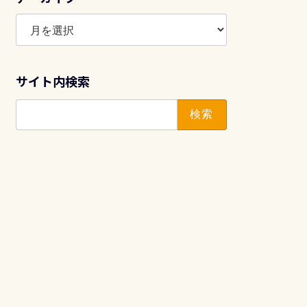
ア
ー
カ
イ
サイト内検索
ブ
検
索: