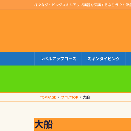
コ
ナ
様々なダイビングスキルアップ講習を受講するならラウト鎌
ン
ビ
テ
ゲ
ン
ー
ツ
シ
へ
ョ
ス
ン
キ
に
レベルアップコース
スキンダイビング
ッ
移
プ
動
TOP PAGE
ブログTOP
大船
大船