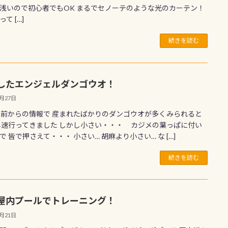
浅いので初心者でもOK まるでセノーテのような光のカーテン！
て […]
続きを読む
したエンジェルダンゴウオ！
2月27日
日前からの情報で 産まれたばかりのダンゴウオが多くみられると
早速行ってきました しかし小さい・・・ カジメの葉っぱに付い
で 皆で押さえて・・・ 小さい… 胡麻より小さい… な […]
続きを読む
屋内プールでトレーニング！
2月21日