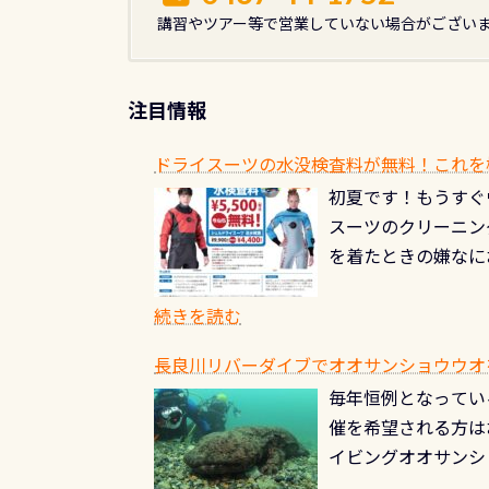
ー
講習やツアー等で営業していない場合がござい
ジ
送
注目情報
り
ドライスーツの水没検査料が無料！これを
初夏です！もうすぐ
スーツのクリーニング
を着たときの嫌なに
水没の可能性が低く
ブルがなくなります
続きを読む
とがなくなります！
長良川リバーダイブでオオサンショウウオを見よ
ル(穴)がないか確
毎年恒例となっている
ルブのオーバーホー
催を希望される方は
ーホールも非常に大
イビングオオサンシ
過ぎて急浮上…なん
ングが出来るエリア