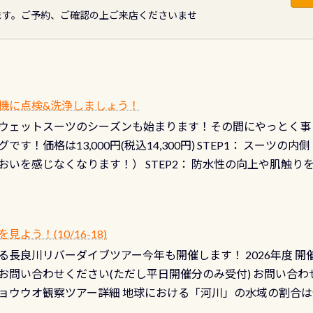
ます。ご予約、ご確認の上ご来店くださいませ
機に点検&洗浄しましょう！
ウェットスーツのシーズンも始まります！その間にやっとく事
です！価格は13,000円(税込14,300円) STEP1： スー
おいを感じなくなります！） STEP2： 防水性の向上や肌触
なります！） STEP3： 排気バルブの分解・洗浄のO/H（バ
！） STEP4： ファスナーの潤滑化（ファスナーがスムーズ
） 詳細は
コチラ あと…ドライスーツの点検(オーバーホール
う！(10/16-18)
認冬になり、使い始めてから水漏れする…ってのは避けましょう
長良川リバーダイブツアー今年も開催します！ 2026年度 開催予定
ル排気バルブは、ドライスーツクリーニングの際に行うのです
お問い合わせください(ただし平日開催分のみ受付) お問い合わ
切です BCDで言うと給気ボタンの点検と一緒な訳ですから、
ョウウオ観察ツアー詳細 地球における「河川」の水域の割合は全
て事がないようにしっかり点検しましょう！まだした事がない
は更に限られており、非常に貴重な体験が出来る「長良川」での