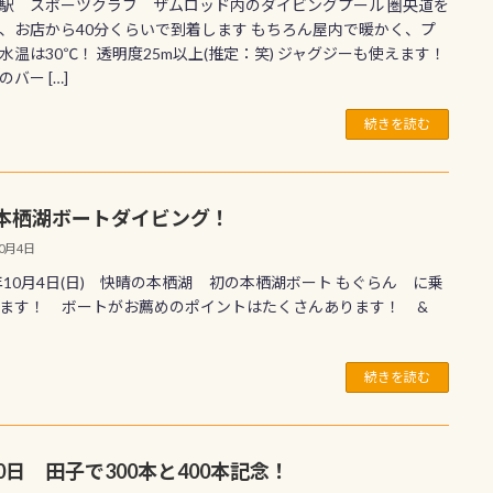
駅 スポーツクラブ ザムロッド内のダイビングプール 圏央道を
、お店から40分くらいで到着します もちろん屋内で暖かく、プ
水温は30℃！ 透明度25m以上(推定：笑) ジャグジーも使えます！
バー […]
続きを読む
本栖湖ボートダイビング！
10月4日
5年10月4日(日) 快晴の本栖湖 初の本栖湖ボート もぐらん に乗
ます！ ボートがお薦めのポイントはたくさんあります！ &
続きを読む
30日 田子で300本と400本記念！