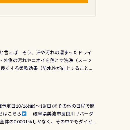
と言えば… そう、汗や汚れの溜まったドライ
ツの内側・外側の汚れやニオイを落とす洗浄（スーツ
りを良くする柔軟効果（防水性が向上することで
ルブが押しっぱなしになったり押せなくなるトラ
に動くので閉めにくかったり閉まらないというこ
)も行っておきましょう 具体的には ●ピンホー
！実際水につけて水検査して調べます ●給気バ
日10/16(金)～18(日)※その他の日程で開
が、空気を送り込む「給気バルブ」のオーバ
せはこちら
岐阜県美濃市長良川リバーダ
ボタンが潮噛みしてドライスーツに空気が入り
体の0.0001％しかなく、その中でもダイビ
方はこれを機会に是非やってください！！ ●
リバーダイビングその長良川に当店は2012