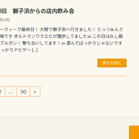
23日 獅子浜からの店内飲み会
9月23日
ーウィーク最終日！ 大勢で獅子浜へ行きました！ とっつぁんク
場です オルトマンワラエビが闊歩してましたｗ この日は久し振
ブルガン！ 撃ち合いしてます！ｗ 遊んでばっかりじゃないです
しっかりナビゲー […]
続きを読む
2
…
50
»
固
固
定
定
ペ
ペ
ー
ー
ジ
ジ