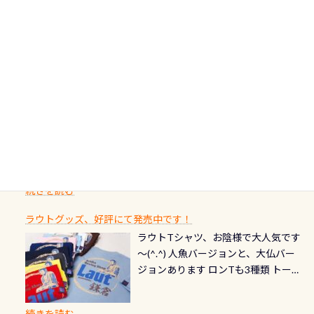
ードについて 対象：2026年2月1日以
伊豆は海鮮系が美味しい所！ ご飯が
十川、柿田川)の１つに数えられる清
す！ ドチザメめっちゃいました(時期
り過ぎて急浮上…なんて事がないよう
降に新規発行されるPADI認定カード
美味しい宿に泊まりたい…など！ 皆様
流（水質汚染の少ない、または無い
によって水槽内にいる生態は変わり
にしっかり点検しましょう！まだし
カードの種類：ブルー：通常ゴール
のわがままに即座にお応えする為
川のこと）で岐阜県の郡上市に始ま
ます) 南国系のお魚いっぱいです で
た事がない方はこれを機会に是非や
ド：5スター店ブラック：プロレベル
に、お選びいただけるランチ処のリ
り、美濃を経て伊勢湾に流れます
もやはり人気は・・・ ウミガメちゃ
ってください！！ ●リストバルブの
期間：2026年2月1日〜2026年12月最
続きを読む
ストをエリア別で作り直してみまし
1985年には環境省の「名水100選」
ん！ダイバー慣れしていて、逃げませ
オーバーホールここはドライスーツ
終営業日までの発行分 【注意事項】
た「ここに行ってみたい！」なんて
にまた2001年には「日本の水浴場88
ん（むしろちょっかい出してくる）
クリーニング時に、分解洗浄しませ
PADI記念ダイブカードを発行できます！
※ PADI Freediver、Mermaid、EFR、
感じでお使いください～ ⇩⇩ グルメ
選」に全国で唯一河川で選ばれた清
潜降ロープに身を寄せて休憩中（可
ん意外と使用するこのバルブしっか
ダイバーの皆様自身の思い出に残し
TECなど特別プログラムの専用カー
情報ページはこちら
流です川にしては珍しく、水深が深
愛い！！） こんな感じで撮りまし
りと点検しておきましょう ●その他
たいダイブ本数の記念や思い出に残
ドが発行されるものやオリジナルカ
いところでは12mほどあり十分ダイビ
た(笑) レストランから水槽が見える
の箇所・防水ファスナーの劣化がな
るダイブの記念として、お気に入りの
ード対象のディスティンクティブ・
ングを楽しむことが出来ます 川原か
感じになっていて、食事しながら観賞
いか・ブーツの穴あきチェック・手
1枚を作成し残してみませんか？ 記念
スペシャルティ、AWAREデザインカ
らのエントリーエキジットは正に大
できます！ 水深9m 長さ12m 幅4m
首や首のシール部分の破れ、穴あき
ダイブや記念日のサプライズとして、
ードを申し込みの方は対象外となり
自然の中でのダイビングを実感させ
水温も23℃～25℃をキープ真冬でも
続きを読む
チェック など… 価格は と、各所こ
ご友人などへプレゼントすることも
ます。 ※ 2026年12月の認定でも、
てくれます 川でのダイビングとは
お楽しみ頂けます 反対側の窓からも
れだけかかります※給気バルブのみ
できます！ カードデザインは以下か
2027年1月以降に発行されるカードは
川なので勿論流れていますが、流れ
ラウトグッズ、好評にて発売中です！
見ることが出来るので、付き添いの方
のオーバーホールは5,500円 ただ毎回
ら選べます！ 記念の本数での作成は
通常デザインとなります ダイビン
る速さはゆっくりの場所もあれば、
ラウトTシャツ、お陰様で大人気です
とも記念撮影も出来ますよ スキンダ
修理や点検をする度に1行目の「水漏
勿論、お好きな数字や文字を入れら
グは、始めた「年」も思い出になる
速い場所もあります。海だとかなりの
～(^.^) 人魚バージョンと、大仏バー
イビングでも参加できます！ かなり
れ検査代」が5,500円掛かります そこ
れるので、お誕生日や色んな企画など
ダイビングを始めるきっかけは人そ
速さに感じられる場所もあります
ジョンあります ロンTも3種類 トート
楽しめます是非ご参加ください！ 写
で下記のキャンペーンを利用してみ
でのオリジナルの記念カードを自由
れぞれ。でも、「いつ始めたか」
が、水中のくぼみや岩陰に入ると嘘
バックも3種類ご用意(^.^) パーカーも
真撮影の練習や、4時間たっぷり利用
てはどうでしょうか？ 8/31までの間
に発行出来ますよ！ ただし、個人で
は、あとから振り返ると大切な思い
のように流れが無くなる所もあり、そ
両デザインありますよん！ 胸には新
出来るので、普通に中性浮力の練習に
に、ドライスーツの点検・オーバー
PADIの本部へ直接の申請は出来ませ
出になります。 60周年という節目の
続きを読む
う行った所を案内して基本的には水