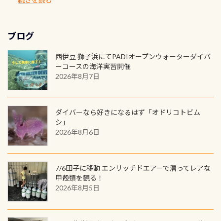
ロゴを採用！ 全てのグッズにはこの
もなりますヨ 料金等、詳しくは 詳細
ホールを出して頂いた方は、上記の
ん お問い合わせ、お申し込みの受付
年に、PADIとともに、あなたの海の
深が浅いので危険ではありません流
ラベルが付いてます(^.^) ・Tシャツ
はこちら
水検査料5,500円がなんと無料になり
窓口は、PADIダイブセンターのみ
物語を始めてみませんか。あなたの
れの速さから、渦になっている箇所
3,980円(税別) ・パーカー 6,980円 ・
ます！ ドライスーツクリーニングだ
勿論当店でも発行出来ます（他団体
最初の1枚、あるいは次の1枚が、60
もあればダウンカレントが発生して
ブログ
トートバック M 1,980円 ・トートバ
けでも出そうと思ってる方は、セッ
の方もOK） 詳しいページ作りました
周年記念デザインになります 今始
いる箇所などもあり、なかなか海では
ック S 1,390円 ・ロンT 4,200円 (すべ
トでこの水検査も出しましょう！そ
のでご覧ください下さい ➡︎ コチラ
めると、60周年ならではの楽しみ
西伊豆 獅子浜にてPADIオープンウォーターダイバ
見られない光景です 透明度の良い川
て税別) オマケ スタッフ用にポロシャ
し
続きを読む
も： PADIデジタルくじ PADIコース
ーコースの海洋実習開催
を数百メートルドリフトする(流され
ツも作ってみました 腰の位置にある
を修了してCカードを取得すると、カ
2026年8月7日
る)のは快感です！ 特別天然記念物
人魚が可愛い 着ると働く事になりま
ードに記載されたダイバーナンバー
「オオサンショウウオ」が見れる 長
すが、欲しい方リクエストください
で参加できるデジタルくじにチャレ
良川ダイビング最大の見どころがこ
(笑) ※カラーは変えられます
ンジできます。講習を終えたあとも、
ダイバーなら好きになるはず「オドリコトビム
の特別天然記念物の「オオサンショ
ワクワクが続く60周年限定企画で
シ」
ウウオ」です 大きなものでは体長1m
2026年8月6日
す。コースを修了されたら、ぜひ参加
を超える世界最大の両生類です個体
してみてくださいね 毎月60名様、年
数が少なくかなり貴重な生物です
間720名様にPADIグッズが当たるチ
が、ここ長良川ではかなりの確立で
ャンス 受講したPADIダイブセンター
7/6田子に移動 エンリッチドエアーで潜ってレアな
見ることが出来ます特別天然記念物
／リゾートが用意したオリジナル景
甲殻類を観る！
と言えば他には「
続きを読む
2026年8月5日
品が当たることも！ PADIデジタルく
じに参加する