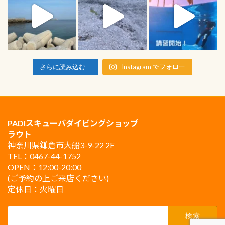
Instagram でフォロー
さらに読み込む...
PADIスキューバダイビングショップ
ラウト
神奈川県鎌倉市大船3-9-22 2F
TEL：0467-44-1752
OPEN：12:00-20:00
(ご予約の上ご来店ください)
定休日：火曜日
検
索: