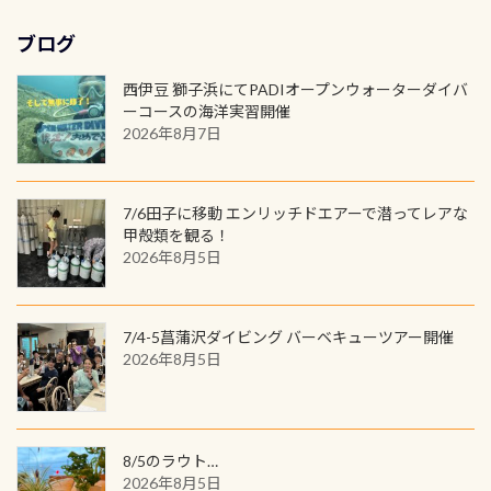
窓口は、PADIダイブセンターのみ
物語を始めてみませんか。あなたの
れの速さから、渦になっている箇所
3,980円(税別) ・パーカー 6,980円 ・
ます！ ドライスーツクリーニングだ
勿論当店でも発行出来ます（他団体
最初の1枚、あるいは次の1枚が、60
もあればダウンカレントが発生して
ブログ
トートバック M 1,980円 ・トートバ
けでも出そうと思ってる方は、セッ
の方もOK） 詳しいページ作りました
周年記念デザインになります 今始
いる箇所などもあり、なかなか海では
ック S 1,390円 ・ロンT 4,200円 (すべ
トでこの水検査も出しましょう！そ
のでご覧ください下さい ➡︎ コチラ
めると、60周年ならではの楽しみ
西伊豆 獅子浜にてPADIオープンウォーターダイバ
見られない光景です 透明度の良い川
て税別) オマケ スタッフ用にポロシャ
し
続きを読む
も： PADIデジタルくじ PADIコース
ーコースの海洋実習開催
を数百メートルドリフトする(流され
ツも作ってみました 腰の位置にある
を修了してCカードを取得すると、カ
2026年8月7日
る)のは快感です！ 特別天然記念物
人魚が可愛い 着ると働く事になりま
ードに記載されたダイバーナンバー
「オオサンショウウオ」が見れる 長
すが、欲しい方リクエストください
で参加できるデジタルくじにチャレ
良川ダイビング最大の見どころがこ
(笑) ※カラーは変えられます
ンジできます。講習を終えたあとも、
7/6田子に移動 エンリッチドエアーで潜ってレアな
の特別天然記念物の「オオサンショ
ワクワクが続く60周年限定企画で
甲殻類を観る！
ウウオ」です 大きなものでは体長1m
2026年8月5日
す。コースを修了されたら、ぜひ参加
を超える世界最大の両生類です個体
してみてくださいね 毎月60名様、年
数が少なくかなり貴重な生物です
間720名様にPADIグッズが当たるチ
が、ここ長良川ではかなりの確立で
ャンス 受講したPADIダイブセンター
7/4-5菖蒲沢ダイビング バーベキューツアー開催
見ることが出来ます特別天然記念物
／リゾートが用意したオリジナル景
2026年8月5日
と言えば他には「
続きを読む
品が当たることも！ PADIデジタルく
じに参加する
8/5のラウト…
2026年8月5日