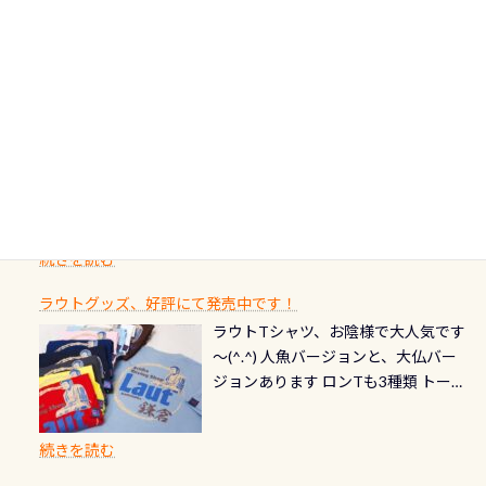
流（水質汚染の少ない、または無い
によって水槽内にいる生態は変わり
にしっかり点検しましょう！まだし
カードの種類：ブルー：通常ゴール
のわがままに即座にお応えする為
川のこと）で岐阜県の郡上市に始ま
ます) 南国系のお魚いっぱいです で
た事がない方はこれを機会に是非や
ド：5スター店ブラック：プロレベル
に、お選びいただけるランチ処のリ
り、美濃を経て伊勢湾に流れます
もやはり人気は・・・ ウミガメちゃ
ってください！！ ●リストバルブの
期間：2026年2月1日〜2026年12月最
続きを読む
ストをエリア別で作り直してみまし
1985年には環境省の「名水100選」
ん！ダイバー慣れしていて、逃げませ
オーバーホールここはドライスーツ
終営業日までの発行分 【注意事項】
た「ここに行ってみたい！」なんて
にまた2001年には「日本の水浴場88
ん（むしろちょっかい出してくる）
クリーニング時に、分解洗浄しませ
PADI記念ダイブカードを発行できます！
※ PADI Freediver、Mermaid、EFR、
感じでお使いください～ ⇩⇩ グルメ
選」に全国で唯一河川で選ばれた清
潜降ロープに身を寄せて休憩中（可
ん意外と使用するこのバルブしっか
ダイバーの皆様自身の思い出に残し
TECなど特別プログラムの専用カー
情報ページはこちら
流です川にしては珍しく、水深が深
愛い！！） こんな感じで撮りまし
りと点検しておきましょう ●その他
たいダイブ本数の記念や思い出に残
ドが発行されるものやオリジナルカ
いところでは12mほどあり十分ダイビ
た(笑) レストランから水槽が見える
の箇所・防水ファスナーの劣化がな
るダイブの記念として、お気に入りの
ード対象のディスティンクティブ・
ングを楽しむことが出来ます 川原か
感じになっていて、食事しながら観賞
いか・ブーツの穴あきチェック・手
1枚を作成し残してみませんか？ 記念
スペシャルティ、AWAREデザインカ
らのエントリーエキジットは正に大
できます！ 水深9m 長さ12m 幅4m
首や首のシール部分の破れ、穴あき
ダイブや記念日のサプライズとして、
ードを申し込みの方は対象外となり
自然の中でのダイビングを実感させ
水温も23℃～25℃をキープ真冬でも
続きを読む
チェック など… 価格は と、各所こ
ご友人などへプレゼントすることも
ます。 ※ 2026年12月の認定でも、
てくれます 川でのダイビングとは
お楽しみ頂けます 反対側の窓からも
れだけかかります※給気バルブのみ
できます！ カードデザインは以下か
2027年1月以降に発行されるカードは
川なので勿論流れていますが、流れ
ラウトグッズ、好評にて発売中です！
見ることが出来るので、付き添いの方
のオーバーホールは5,500円 ただ毎回
ら選べます！ 記念の本数での作成は
通常デザインとなります ダイビン
る速さはゆっくりの場所もあれば、
ラウトTシャツ、お陰様で大人気です
とも記念撮影も出来ますよ スキンダ
修理や点検をする度に1行目の「水漏
勿論、お好きな数字や文字を入れら
グは、始めた「年」も思い出になる
速い場所もあります。海だとかなりの
～(^.^) 人魚バージョンと、大仏バー
イビングでも参加できます！ かなり
れ検査代」が5,500円掛かります そこ
れるので、お誕生日や色んな企画など
ダイビングを始めるきっかけは人そ
速さに感じられる場所もあります
ジョンあります ロンTも3種類 トート
楽しめます是非ご参加ください！ 写
で下記のキャンペーンを利用してみ
でのオリジナルの記念カードを自由
れぞれ。でも、「いつ始めたか」
が、水中のくぼみや岩陰に入ると嘘
バックも3種類ご用意(^.^) パーカーも
真撮影の練習や、4時間たっぷり利用
てはどうでしょうか？ 8/31までの間
に発行出来ますよ！ ただし、個人で
は、あとから振り返ると大切な思い
のように流れが無くなる所もあり、そ
両デザインありますよん！ 胸には新
出来るので、普通に中性浮力の練習に
に、ドライスーツの点検・オーバー
PADIの本部へ直接の申請は出来ませ
出になります。 60周年という節目の
続きを読む
う行った所を案内して基本的には水
ロゴを採用！ 全てのグッズにはこの
もなりますヨ 料金等、詳しくは 詳細
ホールを出して頂いた方は、上記の
ん お問い合わせ、お申し込みの受付
年に、PADIとともに、あなたの海の
深が浅いので危険ではありません流
ラベルが付いてます(^.^) ・Tシャツ
はこちら
水検査料5,500円がなんと無料になり