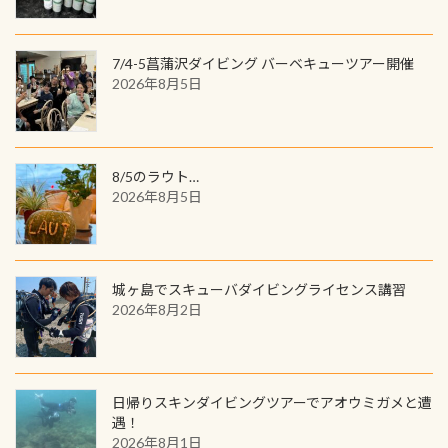
してみてくださいね 毎月60名様、年
数が少なくかなり貴重な生物です
間720名様にPADIグッズが当たるチ
が、ここ長良川ではかなりの確立で
ャンス 受講したPADIダイブセンター
7/4-5菖蒲沢ダイビング バーベキューツアー開催
見ることが出来ます特別天然記念物
／リゾートが用意したオリジナル景
2026年8月5日
と言えば他には「
続きを読む
品が当たることも！ PADIデジタルく
じに参加する
8/5のラウト…
2026年8月5日
城ヶ島でスキューバダイビングライセンス講習
2026年8月2日
日帰りスキンダイビングツアーでアオウミガメと遭
遇！
2026年8月1日