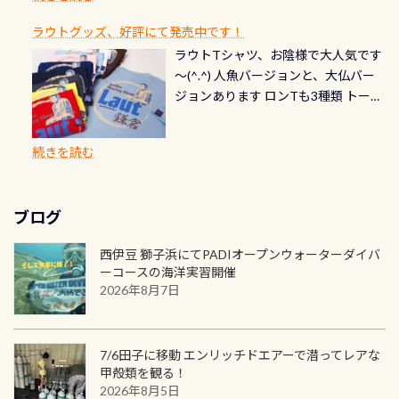
ご友人などへプレゼントすることも
ます。 ※ 2026年12月の認定でも、
てくれます 川でのダイビングとは
お楽しみ頂けます 反対側の窓からも
れだけかかります※給気バルブのみ
できます！ カードデザインは以下か
2027年1月以降に発行されるカードは
川なので勿論流れていますが、流れ
ラウトグッズ、好評にて発売中です！
見ることが出来るので、付き添いの方
のオーバーホールは5,500円 ただ毎回
ら選べます！ 記念の本数での作成は
通常デザインとなります ダイビン
る速さはゆっくりの場所もあれば、
ラウトTシャツ、お陰様で大人気です
とも記念撮影も出来ますよ スキンダ
修理や点検をする度に1行目の「水漏
勿論、お好きな数字や文字を入れら
グは、始めた「年」も思い出になる
速い場所もあります。海だとかなりの
～(^.^) 人魚バージョンと、大仏バー
イビングでも参加できます！ かなり
れ検査代」が5,500円掛かります そこ
れるので、お誕生日や色んな企画など
ダイビングを始めるきっかけは人そ
速さに感じられる場所もあります
ジョンあります ロンTも3種類 トート
楽しめます是非ご参加ください！ 写
で下記のキャンペーンを利用してみ
でのオリジナルの記念カードを自由
れぞれ。でも、「いつ始めたか」
が、水中のくぼみや岩陰に入ると嘘
バックも3種類ご用意(^.^) パーカーも
真撮影の練習や、4時間たっぷり利用
てはどうでしょうか？ 8/31までの間
に発行出来ますよ！ ただし、個人で
は、あとから振り返ると大切な思い
のように流れが無くなる所もあり、そ
両デザインありますよん！ 胸には新
出来るので、普通に中性浮力の練習に
に、ドライスーツの点検・オーバー
PADIの本部へ直接の申請は出来ませ
出になります。 60周年という節目の
続きを読む
う行った所を案内して基本的には水
ロゴを採用！ 全てのグッズにはこの
もなりますヨ 料金等、詳しくは 詳細
ホールを出して頂いた方は、上記の
ん お問い合わせ、お申し込みの受付
年に、PADIとともに、あなたの海の
深が浅いので危険ではありません流
ラベルが付いてます(^.^) ・Tシャツ
はこちら
水検査料5,500円がなんと無料になり
窓口は、PADIダイブセンターのみ
物語を始めてみませんか。あなたの
れの速さから、渦になっている箇所
3,980円(税別) ・パーカー 6,980円 ・
ます！ ドライスーツクリーニングだ
勿論当店でも発行出来ます（他団体
最初の1枚、あるいは次の1枚が、60
もあればダウンカレントが発生して
ブログ
トートバック M 1,980円 ・トートバ
けでも出そうと思ってる方は、セッ
の方もOK） 詳しいページ作りました
周年記念デザインになります 今始
いる箇所などもあり、なかなか海では
ック S 1,390円 ・ロンT 4,200円 (すべ
トでこの水検査も出しましょう！そ
のでご覧ください下さい ➡︎ コチラ
めると、60周年ならではの楽しみ
西伊豆 獅子浜にてPADIオープンウォーターダイバ
見られない光景です 透明度の良い川
て税別) オマケ スタッフ用にポロシャ
し
続きを読む
も： PADIデジタルくじ PADIコース
ーコースの海洋実習開催
を数百メートルドリフトする(流され
ツも作ってみました 腰の位置にある
を修了してCカードを取得すると、カ
2026年8月7日
る)のは快感です！ 特別天然記念物
人魚が可愛い 着ると働く事になりま
ードに記載されたダイバーナンバー
「オオサンショウウオ」が見れる 長
すが、欲しい方リクエストください
で参加できるデジタルくじにチャレ
良川ダイビング最大の見どころがこ
(笑) ※カラーは変えられます
ンジできます。講習を終えたあとも、
7/6田子に移動 エンリッチドエアーで潜ってレアな
の特別天然記念物の「オオサンショ
ワクワクが続く60周年限定企画で
甲殻類を観る！
ウウオ」です 大きなものでは体長1m
2026年8月5日
す。コースを修了されたら、ぜひ参加
を超える世界最大の両生類です個体