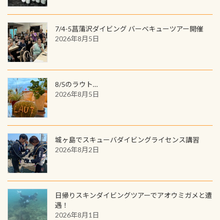
してみてくださいね 毎月60名様、年
数が少なくかなり貴重な生物です
間720名様にPADIグッズが当たるチ
が、ここ長良川ではかなりの確立で
ャンス 受講したPADIダイブセンター
7/4-5菖蒲沢ダイビング バーベキューツアー開催
見ることが出来ます特別天然記念物
／リゾートが用意したオリジナル景
2026年8月5日
と言えば他には「
続きを読む
品が当たることも！ PADIデジタルく
じに参加する
8/5のラウト…
2026年8月5日
城ヶ島でスキューバダイビングライセンス講習
2026年8月2日
日帰りスキンダイビングツアーでアオウミガメと遭
遇！
2026年8月1日