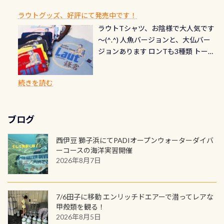
てくれます 川でのダイビングとは
お楽しみ頂けます 反対側の窓からも
れだけかかります※給気バルブのみ
できます！ カードデザインは以下か
2027年1月以降に発行されるカードは
川なので勿論流れていますが、流れ
ラウトグッズ、好評にて発売中です！
見ることが出来るので、付き添いの方
のオーバーホールは5,500円 ただ毎回
ら選べます！ 記念の本数での作成は
通常デザインとなります ダイビン
る速さはゆっくりの場所もあれば、
ラウトTシャツ、お陰様で大人気です
とも記念撮影も出来ますよ スキンダ
修理や点検をする度に1行目の「水漏
勿論、お好きな数字や文字を入れら
グは、始めた「年」も思い出になる
速い場所もあります。海だとかなりの
～(^.^) 人魚バージョンと、大仏バー
イビングでも参加できます！ かなり
れ検査代」が5,500円掛かります そこ
れるので、お誕生日や色んな企画など
ダイビングを始めるきっかけは人そ
速さに感じられる場所もあります
ジョンあります ロンTも3種類 トート
楽しめます是非ご参加ください！ 写
で下記のキャンペーンを利用してみ
でのオリジナルの記念カードを自由
れぞれ。でも、「いつ始めたか」
が、水中のくぼみや岩陰に入ると嘘
バックも3種類ご用意(^.^) パーカーも
真撮影の練習や、4時間たっぷり利用
てはどうでしょうか？ 8/31までの間
に発行出来ますよ！ ただし、個人で
は、あとから振り返ると大切な思い
のように流れが無くなる所もあり、そ
両デザインありますよん！ 胸には新
出来るので、普通に中性浮力の練習に
に、ドライスーツの点検・オーバー
PADIの本部へ直接の申請は出来ませ
出になります。 60周年という節目の
続きを読む
う行った所を案内して基本的には水
ロゴを採用！ 全てのグッズにはこの
もなりますヨ 料金等、詳しくは 詳細
ホールを出して頂いた方は、上記の
ん お問い合わせ、お申し込みの受付
年に、PADIとともに、あなたの海の
深が浅いので危険ではありません流
ラベルが付いてます(^.^) ・Tシャツ
はこちら
水検査料5,500円がなんと無料になり
窓口は、PADIダイブセンターのみ
物語を始めてみませんか。あなたの
れの速さから、渦になっている箇所
3,980円(税別) ・パーカー 6,980円 ・
ます！ ドライスーツクリーニングだ
勿論当店でも発行出来ます（他団体
最初の1枚、あるいは次の1枚が、60
もあればダウンカレントが発生して
ブログ
トートバック M 1,980円 ・トートバ
けでも出そうと思ってる方は、セッ
の方もOK） 詳しいページ作りました
周年記念デザインになります 今始
いる箇所などもあり、なかなか海では
ック S 1,390円 ・ロンT 4,200円 (すべ
トでこの水検査も出しましょう！そ
のでご覧ください下さい ➡︎ コチラ
めると、60周年ならではの楽しみ
西伊豆 獅子浜にてPADIオープンウォーターダイバ
見られない光景です 透明度の良い川
て税別) オマケ スタッフ用にポロシャ
し
続きを読む
も： PADIデジタルくじ PADIコース
ーコースの海洋実習開催
を数百メートルドリフトする(流され
ツも作ってみました 腰の位置にある
を修了してCカードを取得すると、カ
2026年8月7日
る)のは快感です！ 特別天然記念物
人魚が可愛い 着ると働く事になりま
ードに記載されたダイバーナンバー
「オオサンショウウオ」が見れる 長
すが、欲しい方リクエストください
で参加できるデジタルくじにチャレ
良川ダイビング最大の見どころがこ
(笑) ※カラーは変えられます
ンジできます。講習を終えたあとも、
7/6田子に移動 エンリッチドエアーで潜ってレアな
の特別天然記念物の「オオサンショ
ワクワクが続く60周年限定企画で
甲殻類を観る！
ウウオ」です 大きなものでは体長1m
2026年8月5日
す。コースを修了されたら、ぜひ参加
を超える世界最大の両生類です個体