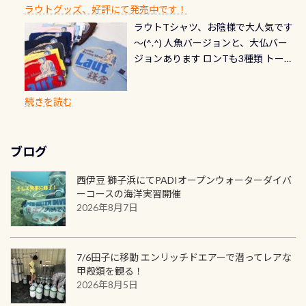
できます！ カードデザインは以下か
2027年1月以降に発行されるカードは
川なので勿論流れていますが、流れ
ラウトグッズ、好評にて発売中です！
見ることが出来るので、付き添いの方
のオーバーホールは5,500円 ただ毎回
ら選べます！ 記念の本数での作成は
通常デザインとなります ダイビン
る速さはゆっくりの場所もあれば、
ラウトTシャツ、お陰様で大人気です
とも記念撮影も出来ますよ スキンダ
修理や点検をする度に1行目の「水漏
勿論、お好きな数字や文字を入れら
グは、始めた「年」も思い出になる
速い場所もあります。海だとかなりの
～(^.^) 人魚バージョンと、大仏バー
イビングでも参加できます！ かなり
れ検査代」が5,500円掛かります そこ
れるので、お誕生日や色んな企画など
ダイビングを始めるきっかけは人そ
速さに感じられる場所もあります
ジョンあります ロンTも3種類 トート
楽しめます是非ご参加ください！ 写
で下記のキャンペーンを利用してみ
でのオリジナルの記念カードを自由
れぞれ。でも、「いつ始めたか」
が、水中のくぼみや岩陰に入ると嘘
バックも3種類ご用意(^.^) パーカーも
真撮影の練習や、4時間たっぷり利用
てはどうでしょうか？ 8/31までの間
に発行出来ますよ！ ただし、個人で
は、あとから振り返ると大切な思い
のように流れが無くなる所もあり、そ
両デザインありますよん！ 胸には新
出来るので、普通に中性浮力の練習に
に、ドライスーツの点検・オーバー
PADIの本部へ直接の申請は出来ませ
出になります。 60周年という節目の
続きを読む
う行った所を案内して基本的には水
ロゴを採用！ 全てのグッズにはこの
もなりますヨ 料金等、詳しくは 詳細
ホールを出して頂いた方は、上記の
ん お問い合わせ、お申し込みの受付
年に、PADIとともに、あなたの海の
深が浅いので危険ではありません流
ラベルが付いてます(^.^) ・Tシャツ
はこちら
水検査料5,500円がなんと無料になり
窓口は、PADIダイブセンターのみ
物語を始めてみませんか。あなたの
れの速さから、渦になっている箇所
3,980円(税別) ・パーカー 6,980円 ・
ます！ ドライスーツクリーニングだ
勿論当店でも発行出来ます（他団体
最初の1枚、あるいは次の1枚が、60
もあればダウンカレントが発生して
ブログ
トートバック M 1,980円 ・トートバ
けでも出そうと思ってる方は、セッ
の方もOK） 詳しいページ作りました
周年記念デザインになります 今始
いる箇所などもあり、なかなか海では
ック S 1,390円 ・ロンT 4,200円 (すべ
トでこの水検査も出しましょう！そ
のでご覧ください下さい ➡︎ コチラ
めると、60周年ならではの楽しみ
西伊豆 獅子浜にてPADIオープンウォーターダイバ
見られない光景です 透明度の良い川
て税別) オマケ スタッフ用にポロシャ
し
続きを読む
も： PADIデジタルくじ PADIコース
ーコースの海洋実習開催
を数百メートルドリフトする(流され
ツも作ってみました 腰の位置にある
を修了してCカードを取得すると、カ
2026年8月7日
る)のは快感です！ 特別天然記念物
人魚が可愛い 着ると働く事になりま
ードに記載されたダイバーナンバー
「オオサンショウウオ」が見れる 長
すが、欲しい方リクエストください
で参加できるデジタルくじにチャレ
良川ダイビング最大の見どころがこ
(笑) ※カラーは変えられます
ンジできます。講習を終えたあとも、
7/6田子に移動 エンリッチドエアーで潜ってレアな
の特別天然記念物の「オオサンショ
ワクワクが続く60周年限定企画で
甲殻類を観る！
ウウオ」です 大きなものでは体長1m
2026年8月5日
す。コースを修了されたら、ぜひ参加
を超える世界最大の両生類です個体
してみてくださいね 毎月60名様、年
数が少なくかなり貴重な生物です