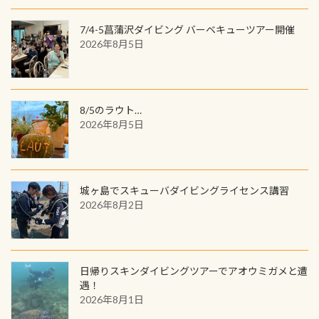
間720名様にPADIグッズが当たるチ
が、ここ長良川ではかなりの確立で
ャンス 受講したPADIダイブセンター
7/4-5菖蒲沢ダイビング バーベキューツアー開催
見ることが出来ます特別天然記念物
／リゾートが用意したオリジナル景
2026年8月5日
と言えば他には「
続きを読む
品が当たることも！ PADIデジタルく
じに参加する
8/5のラウト…
2026年8月5日
城ヶ島でスキューバダイビングライセンス講習
2026年8月2日
日帰りスキンダイビングツアーでアオウミガメと遭
遇！
2026年8月1日