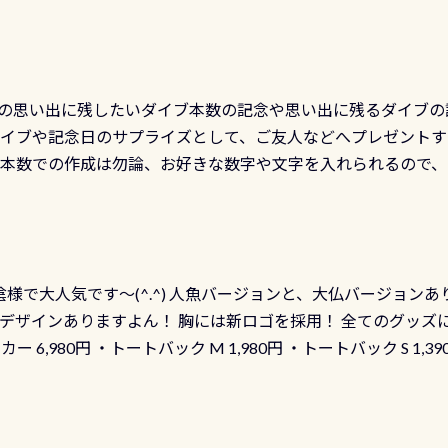
の思い出に残したいダイブ本数の記念や思い出に残るダイブの
ダイブや記念日のサプライズとして、ご友人などへプレゼントす
の本数での作成は勿論、お好きな数字や文字を入れられるので
発行出来ますよ！ ただし、個人でPADIの本部へ直接の申請は
イブセンターのみ 勿論当店でも発行出来ます（他団体の方もOK
様で大人気です～(^.^) 人魚バージョンと、大仏バージョンあ
ーも両デザインありますよん！ 胸には新ロゴを採用！ 全てのグッズ
ーカー 6,980円 ・トートバック M 1,980円 ・トートバック S 1,3
も作ってみました 腰の位置にある人魚が可愛い 着ると働く事
えられます