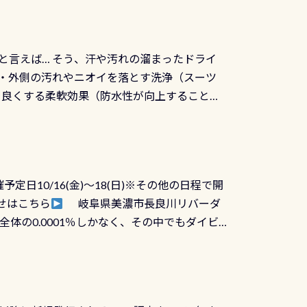
と言えば… そう、汗や汚れの溜まったドライ
ツの内側・外側の汚れやニオイを落とす洗浄（スーツ
りを良くする柔軟効果（防水性が向上することで
ルブが押しっぱなしになったり押せなくなるトラ
に動くので閉めにくかったり閉まらないというこ
)も行っておきましょう 具体的には ●ピンホー
！実際水につけて水検査して調べます ●給気バ
日10/16(金)～18(日)※その他の日程で開
が、空気を送り込む「給気バルブ」のオーバ
せはこちら
岐阜県美濃市長良川リバーダ
ボタンが潮噛みしてドライスーツに空気が入り
体の0.0001％しかなく、その中でもダイビ
方はこれを機会に是非やってください！！ ●
リバーダイビングその長良川に当店は2012
ません意外と使用するこのバルブしっかりと
数少ないショップの1つであり「リバーダイビン
の穴あきチェック・手首や首のシール部分の破
アーをご提供しております是非ご参加下さい
オーバーホールは5,500円 ただ毎回修理や
三大清流(四万十川、柿田川)の１つに数えられ
ャンペーンを利用してみてはどうでしょうか？