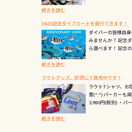
続きを読む
PADI記念ダイブカードを発行できます！
ダイバーの皆様自身
みませんか？ 記念
ら選べます！ 記念
記念カードを自由に
窓口は、PADIダ
続きを読む
さい ➡︎ コチラ
ラウトグッズ、好評にて発売中です！
ラウトTシャツ、お陰
意(^.^) パーカ
3,980円(税別) ・パ
ッフ用にポロシャツ
(笑) ※カラーは変
続きを読む