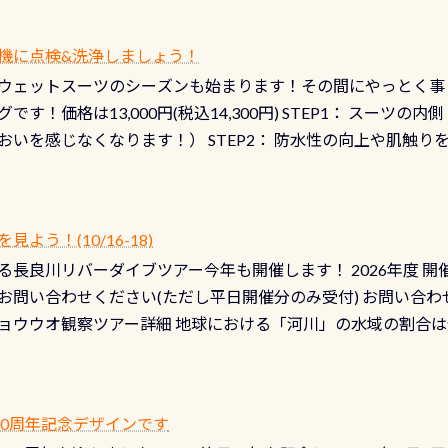
機に点検&洗浄しましょう！
ウェットスーツのシーズンも始まります！その間にやっとく事
です！価格は13,000円(税込14,300円) STEP1： スー
おいを感じなくなります！） STEP2： 防水性の向上や肌触
なります！） STEP3： 排気バルブの分解・洗浄のO/H（バ
！） STEP4： ファスナーの潤滑化（ファスナーがスムーズ
） 詳細は
コチラ あと…ドライスーツの点検(オーバーホール
う！(10/16-18)
認冬になり、使い始めてから水漏れする…ってのは避けましょう
長良川リバーダイブツアー今年も開催します！ 2026年度 開催予定
ル排気バルブは、ドライスーツクリーニングの際に行うのです
お問い合わせください(ただし平日開催分のみ受付) お問い合わ
切です BCDで言うと給気ボタンの点検と一緒な訳ですから、
ョウウオ観察ツアー詳細 地球における「河川」の水域の割合は全
て事がないようにしっかり点検しましょう！まだした事がない
は更に限られており、非常に貴重な体験が出来る「長良川」での
バーホールここはドライスーツクリーニング時に、分解洗浄し
 長良川ダイビングの魅力を存分までお伝え出来る、国内でも
う ●その他の箇所・防水ファスナーの劣化がないか・ブーツ
オサンショウウオ観察講習」も合わせて開催している希少なツ
 など… 価格は と、各所これだけかかります※給気バルブのみの
 60周年記念デザインです
月の間で開催しております 長良川ってどんな川？ 長良川は日本
目の「水漏れ検査代」が5,500円掛かります そこで下記のキ