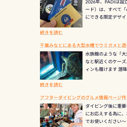
2026年、PADI
る清流（水質汚染の
8/31までの間に
ード）は、すべて「
の「名水100選」
ドライスーツクリー
にできる限定デザイ
ところでは12mほ
人、久しぶりにダイ
ングを実感させてく
記念が、これからの
続きを読む
場所もあります。海
PADI認定カード 
もあり、そう行った
千葉みなとにある大型水槽でウミガメと遊
終営業日までの発行分 
ダウンカレントが発
水族館のような「大
やオリジナルカード
る(流される)のは
なと駅近くのケーズ
す。 ※ 2026年
記念物の「オオサン
ィンも履けます 潜
思い出になる ダイ
すが、ここ長良川で
生態は変わります)
ます。 60周年と
（むしろちょっかい
続きを読む
が、60周年記念デザ
水槽が見える感じに
ードを取得すると、
アフターダイビングのグルメ情報ページ作
楽しみ頂けます 反
も、ワクワクが続く
ダイビング後に重要
できます！ かなり
PADIグッズが当た
にお応えする為に、
にもなりますヨ 料
ルくじに参加する
でお使いください～