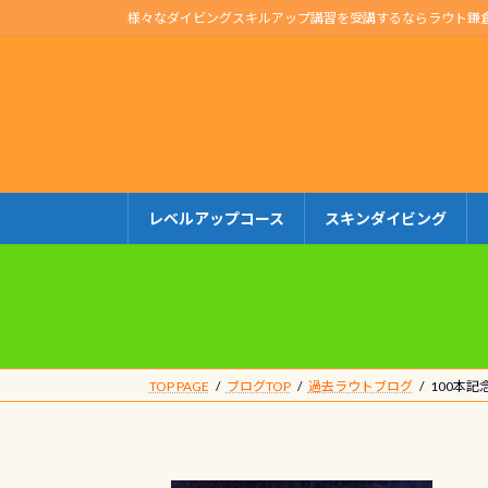
コ
ナ
様々なダイビングスキルアップ講習を受講するならラウト鎌
ン
ビ
テ
ゲ
ン
ー
ツ
シ
へ
ョ
ス
ン
キ
に
レベルアップコース
スキンダイビング
ッ
移
プ
動
TOP PAGE
ブログTOP
過去ラウトブログ
100本記