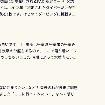
日以降に新規発行されるPADI認定カード（Cカ
を経て伊勢湾に流れます1985年には環境省
水検査料5,500円がなんと無料になります！
ドは、2026年に認定されたダイバーだけが手
選ばれた清流です川にしては珍しく、水深が深い
出しましょう！そし
続きを読む
残る1枚です。はじめてダイビングに挑戦する
トリーエキジットは正に大自然の中でのダイビ
0周年の年にダイビングの一歩を進めた”という
、流れる速さはゆっくりの場所もあれば、速い
：2026年2月1日以降に新規発行される
みや岩陰に入ると嘘のように流れが無くなる所
 期間：2026年2月1日〜2026年12月最
れの速さから、渦になっている箇所もあれば
TECなど特別プログラムの専用カードが発行されるもの
す 透明度の良い川を数百メートルドリフトす
面白いです！！ 場所は千葉県 千葉市の千葉み
インカードを申し込みの方は対象外となりま
良川ダイビング最大の見どころがこの特別天然
 浅瀬の台座もあるので、ここで落ち着いてフ
ザインとなります ダイビングは、始めた「年」も
両生類です個体数が少なくかなり貴重な生物で
メめっちゃいました(時期によって水槽内にいる
」は、あとから振り返ると大切な思い出になり
他には「
続きを読む
ちゃん！ダイバー慣れしていて、逃げません
せんか。あなたの最初の1枚、あるいは次の1枚
こんな感じで撮りました(笑) レストランから
DIデジタルくじ PADIコースを修了してCカ
幅4m水温も23℃～25℃をキープ真冬でもお
じにチャレンジできます。講習を終えたあと
撮影も出来ますよ スキンダイビングでも参加
くださいね 毎月60名様、年間720名様に
宿に泊まりたい…など！ 皆様のわがままに即座
っぷり利用出来るので、普通に中性浮力の練習
オリジナル景品が当たることも！ PADIデジタ
ました「ここに行ってみたい！」なんて感じ