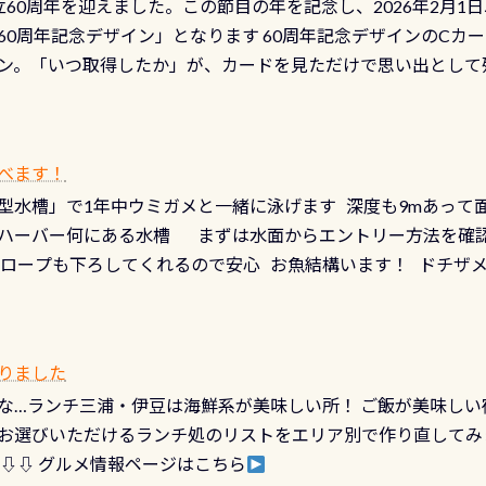
は設立60周年を迎えました。この節目の年を記念し、2026年2月1
少ない、または無い川のこと）で岐阜県の郡上市に始まり、美濃
、ドライスーツの点検・オーバーホールを出して頂いた方は、上記の
60周年記念デザイン」となります 60周年記念デザインのCカー
にまた2001年には「日本の水浴場88選」に全国で唯一河川で
ニングだけでも出そうと思ってる方は、セットでこの水検査も
ン。「いつ取得したか」が、カードを見ただけで思い出として
どあり十分ダイビングを楽しむことが出来ます 川原からのエン
ビングを再開する人、次のレベルへステップアップする人。“6
れます 川でのダイビングとは 川なので勿論流れていますが
ダイビング人生に寄り添います。 対象となるカードについて 対象
だとかなりの速さに感じられる場所もありますが、水中のくぼ
カードの種類：ブルー：通常ゴールド：5スター店ブラック：プロレベル
所を案内して基本的には水深が浅いので危険ではありません流
べます！
【注意事項】※ PADI Freediver、Mermaid、EFR、
生している箇所などもあり、なかなか海では見られない光景で
型水槽」で1年中ウミガメと一緒に泳げます 深度も9mあって
対象のディスティンクティブ・スペシャルティ、AWAREデザ
快感です！ 特別天然記念物「オオサンショウウオ」が見れる 長
ハーバー何にある水槽 まずは水面からエントリー方法を確認
12月の認定でも、2027年1月以降に発行されるカードは通常デ
ショウウオ」です 大きなものでは体長1mを超える世界最大の
降ロープも下ろしてくれるので安心 お魚結構います！ ドチザ
ビングを始めるきっかけは人それぞれ。でも、「いつ始めたか
はかなりの確立で見ることが出来ます特別天然記念物と言えば
 南国系のお魚いっぱいです でもやはり人気は・・・ ウミガメ
いう節目の年に、PADIとともに、あなたの海の物語を始めてみま
出してくる） 潜降ロープに身を寄せて休憩中（可愛い！！） 
インになります 今始めると、60周年ならではの楽しみも： PA
なっていて、食事しながら観賞できます！ 水深9m 長さ12m 
カードに記載されたダイバーナンバーで参加できるデジタルく
りました
対側の窓からも見ることが出来るので、付き添いの方とも記念
60周年限定企画です。コースを修了されたら、ぜひ参加してみて
な…ランチ三浦・伊豆は海鮮系が美味しい所！ ご飯が美味しい
楽しめます是非ご参加ください！ 写真撮影の練習や、4時間た
るチャンス 受講したPADIダイブセンター／リゾートが用意した
お選びいただけるランチ処のリストをエリア別で作り直してみ
金等、詳しくは 詳細はこちら
 ⇩⇩ グルメ情報ページはこちら