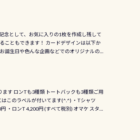
記念として、お気に入りの1枚を作成し残して
ることもできます！ カードデザインは以下か
、お誕生日や色んな企画などでのオリジナルの
出来ません お問い合わせ、お申し込みの受付
） 詳しいページ作りましたのでご覧ください下
ります ロンTも3種類 トートバックも3種類ご用
にはこのラベルが付いてます(^.^) ・Tシャツ
90円 ・ロンT 4,200円 (すべて税別) オマケ スタ
になりますが、欲しい方リクエストください