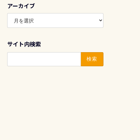
アーカイブ
ア
ー
カ
イ
サイト内検索
ブ
検
索: