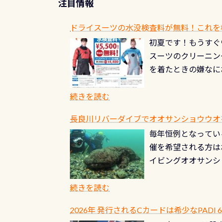
注目情報
ドライスーツの水没検査料が無料！これを
初夏です！もうすぐ
スーツのクリーニング
を着たときの嫌なに
水没の可能性が低く
ブルがなくなります
続きを読む
とがなくなります！
長良川リバーダイブでオオサンショウウオを見よ
ル(穴)がないか確
毎年恒例となっている
ルブのオーバーホー
催を希望される方は
ーホールも非常に大
イビングオオサンシ
過ぎて急浮上…なん
ングが出来るエリア
リストバルブのオー
年から潜っています
続きを読む
点検しておきましょ
の潜り方講習」「オ
れ、穴あきチェック
2026年 発行されるCカードは希少なPADI
ませ 6月から10
点検をする度に1行