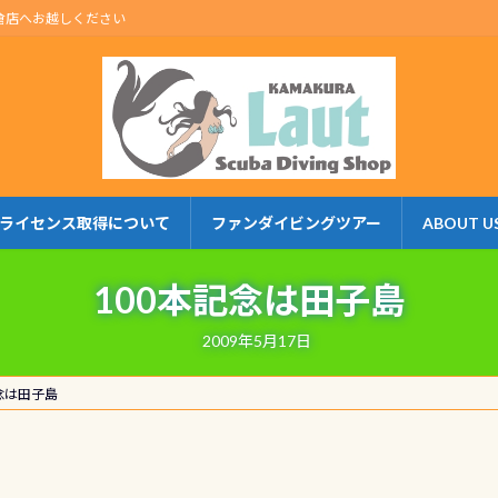
倉店へお越しください
ライセンス取得について
ファンダイビングツアー
ABOUT U
100本記念は田子島
2009年5月17日
念は田子島