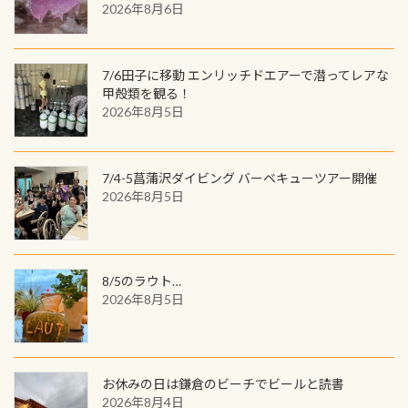
2026年8月6日
す。コースを修了されたら、ぜひ参加
を超える世界最大の両生類です個体
してみてくださいね 毎月60名様、年
数が少なくかなり貴重な生物です
間720名様にPADIグッズが当たるチ
が、ここ長良川ではかなりの確立で
ャンス 受講したPADIダイブセンター
7/6田子に移動 エンリッチドエアーで潜ってレアな
見ることが出来ます特別天然記念物
／リゾートが用意したオリジナル景
甲殻類を観る！
と言えば他には「
続きを読む
2026年8月5日
品が当たることも！ PADIデジタルく
じに参加する
7/4-5菖蒲沢ダイビング バーベキューツアー開催
2026年8月5日
8/5のラウト…
2026年8月5日
お休みの日は鎌倉のビーチでビールと読書
2026年8月4日