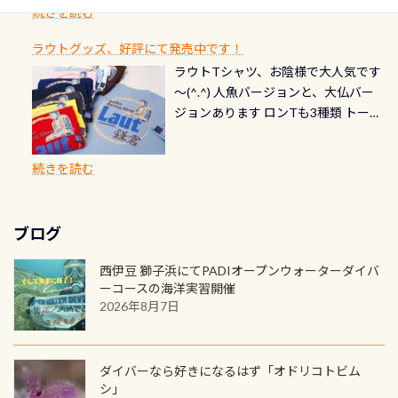
自然の中でのダイビングを実感させ
水温も23℃～25℃をキープ真冬でも
続きを読む
チェック など… 価格は と、各所こ
ご友人などへプレゼントすることも
ます。 ※ 2026年12月の認定でも、
てくれます 川でのダイビングとは
お楽しみ頂けます 反対側の窓からも
れだけかかります※給気バルブのみ
できます！ カードデザインは以下か
2027年1月以降に発行されるカードは
川なので勿論流れていますが、流れ
ラウトグッズ、好評にて発売中です！
見ることが出来るので、付き添いの方
のオーバーホールは5,500円 ただ毎回
ら選べます！ 記念の本数での作成は
通常デザインとなります ダイビン
る速さはゆっくりの場所もあれば、
ラウトTシャツ、お陰様で大人気です
とも記念撮影も出来ますよ スキンダ
修理や点検をする度に1行目の「水漏
勿論、お好きな数字や文字を入れら
グは、始めた「年」も思い出になる
速い場所もあります。海だとかなりの
～(^.^) 人魚バージョンと、大仏バー
イビングでも参加できます！ かなり
れ検査代」が5,500円掛かります そこ
れるので、お誕生日や色んな企画など
ダイビングを始めるきっかけは人そ
速さに感じられる場所もあります
ジョンあります ロンTも3種類 トート
楽しめます是非ご参加ください！ 写
で下記のキャンペーンを利用してみ
でのオリジナルの記念カードを自由
れぞれ。でも、「いつ始めたか」
が、水中のくぼみや岩陰に入ると嘘
バックも3種類ご用意(^.^) パーカーも
真撮影の練習や、4時間たっぷり利用
てはどうでしょうか？ 8/31までの間
に発行出来ますよ！ ただし、個人で
は、あとから振り返ると大切な思い
のように流れが無くなる所もあり、そ
両デザインありますよん！ 胸には新
出来るので、普通に中性浮力の練習に
に、ドライスーツの点検・オーバー
PADIの本部へ直接の申請は出来ませ
出になります。 60周年という節目の
続きを読む
う行った所を案内して基本的には水
ロゴを採用！ 全てのグッズにはこの
もなりますヨ 料金等、詳しくは 詳細
ホールを出して頂いた方は、上記の
ん お問い合わせ、お申し込みの受付
年に、PADIとともに、あなたの海の
深が浅いので危険ではありません流
ラベルが付いてます(^.^) ・Tシャツ
はこちら
水検査料5,500円がなんと無料になり
窓口は、PADIダイブセンターのみ
物語を始めてみませんか。あなたの
れの速さから、渦になっている箇所
3,980円(税別) ・パーカー 6,980円 ・
ます！ ドライスーツクリーニングだ
勿論当店でも発行出来ます（他団体
最初の1枚、あるいは次の1枚が、60
もあればダウンカレントが発生して
ブログ
トートバック M 1,980円 ・トートバ
けでも出そうと思ってる方は、セッ
の方もOK） 詳しいページ作りました
周年記念デザインになります 今始
いる箇所などもあり、なかなか海では
ック S 1,390円 ・ロンT 4,200円 (すべ
トでこの水検査も出しましょう！そ
のでご覧ください下さい ➡︎ コチラ
めると、60周年ならではの楽しみ
西伊豆 獅子浜にてPADIオープンウォーターダイバ
見られない光景です 透明度の良い川
て税別) オマケ スタッフ用にポロシャ
し
続きを読む
も： PADIデジタルくじ PADIコース
ーコースの海洋実習開催
を数百メートルドリフトする(流され
ツも作ってみました 腰の位置にある
を修了してCカードを取得すると、カ
2026年8月7日
る)のは快感です！ 特別天然記念物
人魚が可愛い 着ると働く事になりま
ードに記載されたダイバーナンバー
「オオサンショウウオ」が見れる 長
すが、欲しい方リクエストください
で参加できるデジタルくじにチャレ
良川ダイビング最大の見どころがこ
(笑) ※カラーは変えられます
ンジできます。講習を終えたあとも、
ダイバーなら好きになるはず「オドリコトビム
の特別天然記念物の「オオサンショ
ワクワクが続く60周年限定企画で
シ」
ウウオ」です 大きなものでは体長1m