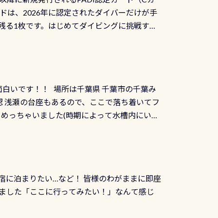
を経て伊勢湾に流れます1985年には環境省
水検査料5,500円がなんと無料になります！
ドは、2026年に認定されたダイバーだけが手
選ばれた清流です川にしては珍しく、水深が深い
出しましょう！そし
続きを読む
残る1枚です。はじめてダイビングに挑戦する
トリーエキジットは正に大自然の中でのダイビ
0周年の年にダイビングの一歩を進めた”という
、流れる速さはゆっくりの場所もあれば、速い
：2026年2月1日以降に新規発行される
みや岩陰に入ると嘘のように流れが無くなる所
 期間：2026年2月1日〜2026年12月最
れの速さから、渦になっている箇所もあれば
TECなど特別プログラムの専用カードが発行されるもの
す 透明度の良い川を数百メートルドリフトす
面白いです！！ 場所は千葉県 千葉市の千葉み
インカードを申し込みの方は対象外となりま
良川ダイビング最大の見どころがこの特別天然
 浅瀬の台座もあるので、ここで落ち着いてフ
ザインとなります ダイビングは、始めた「年」も
両生類です個体数が少なくかなり貴重な生物で
メめっちゃいました(時期によって水槽内にいる
」は、あとから振り返ると大切な思い出になり
他には「
続きを読む
ちゃん！ダイバー慣れしていて、逃げません
せんか。あなたの最初の1枚、あるいは次の1枚
こんな感じで撮りました(笑) レストランから
DIデジタルくじ PADIコースを修了してCカ
幅4m水温も23℃～25℃をキープ真冬でもお
じにチャレンジできます。講習を終えたあと
撮影も出来ますよ スキンダイビングでも参加
くださいね 毎月60名様、年間720名様に
宿に泊まりたい…など！ 皆様のわがままに即座
っぷり利用出来るので、普通に中性浮力の練習
オリジナル景品が当たることも！ PADIデジタ
ました「ここに行ってみたい！」なんて感じ