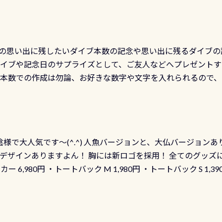
の思い出に残したいダイブ本数の記念や思い出に残るダイブの
ダイブや記念日のサプライズとして、ご友人などへプレゼントす
の本数での作成は勿論、お好きな数字や文字を入れられるので
発行出来ますよ！ ただし、個人でPADIの本部へ直接の申請は
イブセンターのみ 勿論当店でも発行出来ます（他団体の方もOK
様で大人気です～(^.^) 人魚バージョンと、大仏バージョンあ
ーも両デザインありますよん！ 胸には新ロゴを採用！ 全てのグッズ
ーカー 6,980円 ・トートバック M 1,980円 ・トートバック S 1,3
も作ってみました 腰の位置にある人魚が可愛い 着ると働く事
えられます