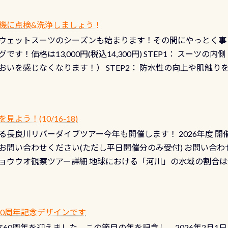
機に点検&洗浄しましょう！
ウェットスーツのシーズンも始まります！その間にやっとく事
です！価格は13,000円(税込14,300円) STEP1： スー
おいを感じなくなります！） STEP2： 防水性の向上や肌触
なります！） STEP3： 排気バルブの分解・洗浄のO/H（バ
！） STEP4： ファスナーの潤滑化（ファスナーがスムーズ
） 詳細は
コチラ あと…ドライスーツの点検(オーバーホール
う！(10/16-18)
認冬になり、使い始めてから水漏れする…ってのは避けましょう
長良川リバーダイブツアー今年も開催します！ 2026年度 開催予定
ル排気バルブは、ドライスーツクリーニングの際に行うのです
お問い合わせください(ただし平日開催分のみ受付) お問い合わ
切です BCDで言うと給気ボタンの点検と一緒な訳ですから、
ョウウオ観察ツアー詳細 地球における「河川」の水域の割合は全
て事がないようにしっかり点検しましょう！まだした事がない
は更に限られており、非常に貴重な体験が出来る「長良川」での
バーホールここはドライスーツクリーニング時に、分解洗浄し
 長良川ダイビングの魅力を存分までお伝え出来る、国内でも
う ●その他の箇所・防水ファスナーの劣化がないか・ブーツ
オサンショウウオ観察講習」も合わせて開催している希少なツ
 など… 価格は と、各所これだけかかります※給気バルブのみの
 60周年記念デザインです
月の間で開催しております 長良川ってどんな川？ 長良川は日本
目の「水漏れ検査代」が5,500円掛かります そこで下記のキ
は設立60周年を迎えました。この節目の年を記念し、2026年2月1