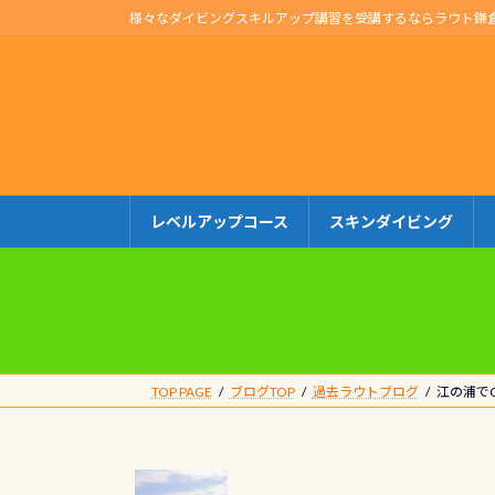
コ
ナ
様々なダイビングスキルアップ講習を受講するならラウト鎌
ン
ビ
テ
ゲ
ン
ー
ツ
シ
へ
ョ
ス
ン
キ
に
レベルアップコース
スキンダイビング
ッ
移
プ
動
TOP PAGE
ブログTOP
過去ラウトブログ
江の浦で