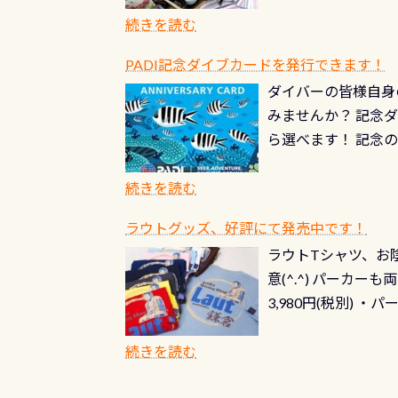
続きを読む
PADI記念ダイブカードを発行できます！
ダイバーの皆様自身
みませんか？ 記念
ら選べます！ 記念
記念カードを自由に
窓口は、PADIダ
続きを読む
さい ➡︎ コチラ
ラウトグッズ、好評にて発売中です！
ラウトTシャツ、お陰
意(^.^) パーカ
3,980円(税別) ・パ
ッフ用にポロシャツ
(笑) ※カラーは変
続きを読む