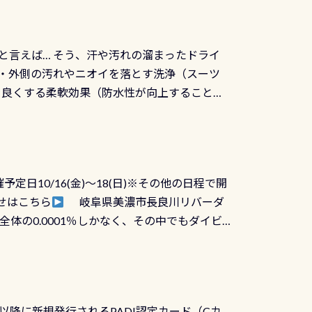
と言えば… そう、汗や汚れの溜まったドライ
ツの内側・外側の汚れやニオイを落とす洗浄（スーツ
りを良くする柔軟効果（防水性が向上することで
ルブが押しっぱなしになったり押せなくなるトラ
に動くので閉めにくかったり閉まらないというこ
)も行っておきましょう 具体的には ●ピンホー
！実際水につけて水検査して調べます ●給気バ
日10/16(金)～18(日)※その他の日程で開
が、空気を送り込む「給気バルブ」のオーバ
せはこちら
岐阜県美濃市長良川リバーダ
ボタンが潮噛みしてドライスーツに空気が入り
体の0.0001％しかなく、その中でもダイビ
方はこれを機会に是非やってください！！ ●
リバーダイビングその長良川に当店は2012
ません意外と使用するこのバルブしっかりと
数少ないショップの1つであり「リバーダイビン
の穴あきチェック・手首や首のシール部分の破
アーをご提供しております是非ご参加下さい
オーバーホールは5,500円 ただ毎回修理や
三大清流(四万十川、柿田川)の１つに数えられ
ャンペーンを利用してみてはどうでしょうか？
日以降に新規発行されるPADI認定カード（Cカ