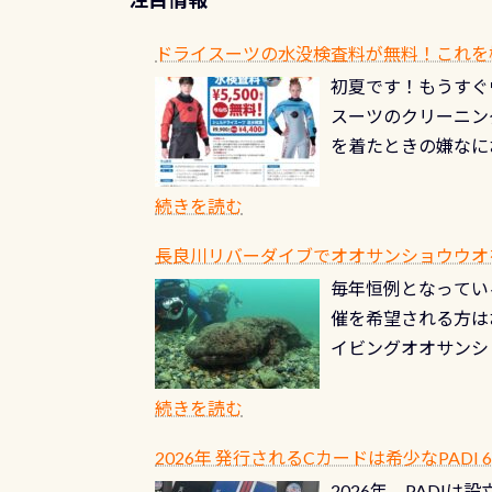
ドライスーツの水没検査料が無料！これを
初夏です！もうすぐ
スーツのクリーニング
を着たときの嫌なに
水没の可能性が低く
ブルがなくなります
続きを読む
とがなくなります！
長良川リバーダイブでオオサンショウウオを見よ
ル(穴)がないか確
毎年恒例となっている
ルブのオーバーホー
催を希望される方は
ーホールも非常に大
イビングオオサンシ
過ぎて急浮上…なん
ングが出来るエリア
リストバルブのオー
年から潜っています
続きを読む
点検しておきましょ
の潜り方講習」「オ
れ、穴あきチェック
2026年 発行されるCカードは希少なPADI
ませ 6月から10
点検をする度に1行
2026年、PADI