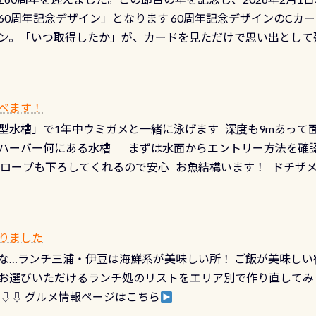
少ない、または無い川のこと）で岐阜県の郡上市に始まり、美濃
、ドライスーツの点検・オーバーホールを出して頂いた方は、上記の
60周年記念デザイン」となります 60周年記念デザインのCカー
にまた2001年には「日本の水浴場88選」に全国で唯一河川で
ニングだけでも出そうと思ってる方は、セットでこの水検査も
ン。「いつ取得したか」が、カードを見ただけで思い出として
どあり十分ダイビングを楽しむことが出来ます 川原からのエン
ビングを再開する人、次のレベルへステップアップする人。“6
れます 川でのダイビングとは 川なので勿論流れていますが
ダイビング人生に寄り添います。 対象となるカードについて 対象
だとかなりの速さに感じられる場所もありますが、水中のくぼ
カードの種類：ブルー：通常ゴールド：5スター店ブラック：プロレベル
所を案内して基本的には水深が浅いので危険ではありません流
べます！
【注意事項】※ PADI Freediver、Mermaid、EFR、
生している箇所などもあり、なかなか海では見られない光景で
型水槽」で1年中ウミガメと一緒に泳げます 深度も9mあって
対象のディスティンクティブ・スペシャルティ、AWAREデザ
快感です！ 特別天然記念物「オオサンショウウオ」が見れる 長
ハーバー何にある水槽 まずは水面からエントリー方法を確認
12月の認定でも、2027年1月以降に発行されるカードは通常デ
ショウウオ」です 大きなものでは体長1mを超える世界最大の
降ロープも下ろしてくれるので安心 お魚結構います！ ドチザ
ビングを始めるきっかけは人それぞれ。でも、「いつ始めたか
はかなりの確立で見ることが出来ます特別天然記念物と言えば
 南国系のお魚いっぱいです でもやはり人気は・・・ ウミガメ
いう節目の年に、PADIとともに、あなたの海の物語を始めてみま
出してくる） 潜降ロープに身を寄せて休憩中（可愛い！！） 
インになります 今始めると、60周年ならではの楽しみも： PA
なっていて、食事しながら観賞できます！ 水深9m 長さ12m 
カードに記載されたダイバーナンバーで参加できるデジタルく
りました
対側の窓からも見ることが出来るので、付き添いの方とも記念
60周年限定企画です。コースを修了されたら、ぜひ参加してみて
な…ランチ三浦・伊豆は海鮮系が美味しい所！ ご飯が美味しい
楽しめます是非ご参加ください！ 写真撮影の練習や、4時間た
るチャンス 受講したPADIダイブセンター／リゾートが用意した
お選びいただけるランチ処のリストをエリア別で作り直してみ
金等、詳しくは 詳細はこちら
 ⇩⇩ グルメ情報ページはこちら