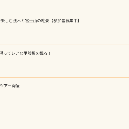
で楽しむ沈木と富士山の絶景【参加者募集中】
で潜ってレアな甲殻類を観る！
ーツアー開催