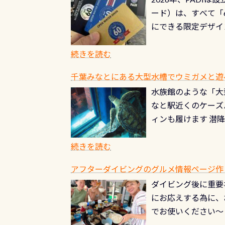
る清流（水質汚染の
8/31までの間に
ード）は、すべて「
の「名水100選」
ドライスーツクリー
にできる限定デザイ
ところでは12mほ
人、久しぶりにダイ
ングを実感させてく
記念が、これからの
続きを読む
場所もあります。海
PADI認定カード 
もあり、そう行った
千葉みなとにある大型水槽でウミガメと遊
終営業日までの発行分 
ダウンカレントが発
水族館のような「大
やオリジナルカード
る(流される)のは
なと駅近くのケーズ
す。 ※ 2026年
記念物の「オオサン
ィンも履けます 潜
思い出になる ダイ
すが、ここ長良川で
生態は変わります)
ます。 60周年と
（むしろちょっかい
続きを読む
が、60周年記念デザ
水槽が見える感じに
ードを取得すると、
アフターダイビングのグルメ情報ページ作
楽しみ頂けます 反
も、ワクワクが続く
ダイビング後に重要
できます！ かなり
PADIグッズが当た
にお応えする為に、
にもなりますヨ 料
ルくじに参加する
でお使いください～