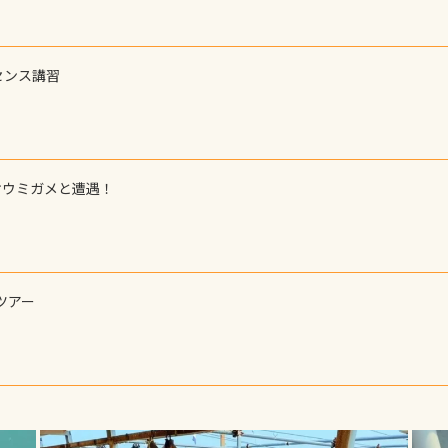
センス講習
オウミガメと遭遇！
ツアー