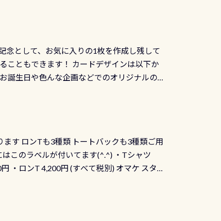
記念として、お気に入りの1枚を作成し残して
ることもできます！ カードデザインは以下か
、お誕生日や色んな企画などでのオリジナルの
出来ません お問い合わせ、お申し込みの受付
） 詳しいページ作りましたのでご覧ください下
ります ロンTも3種類 トートバックも3種類ご用
にはこのラベルが付いてます(^.^) ・Tシャツ
90円 ・ロンT 4,200円 (すべて税別) オマケ スタ
になりますが、欲しい方リクエストください