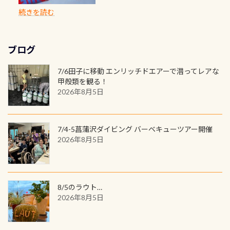
のように流れが無くなる所もあり、そ
両デザインありますよん！ 胸には新
出来るので、普通に中性浮力の練習に
に、ドライスーツの点検・オーバー
PADIの本部へ直接の申請は出来ませ
出になります。 60周年という節目の
続きを読む
う行った所を案内して基本的には水
ロゴを採用！ 全てのグッズにはこの
もなりますヨ 料金等、詳しくは 詳細
ホールを出して頂いた方は、上記の
ん お問い合わせ、お申し込みの受付
年に、PADIとともに、あなたの海の
深が浅いので危険ではありません流
ラベルが付いてます(^.^) ・Tシャツ
はこちら
水検査料5,500円がなんと無料になり
窓口は、PADIダイブセンターのみ
物語を始めてみませんか。あなたの
れの速さから、渦になっている箇所
3,980円(税別) ・パーカー 6,980円 ・
ます！ ドライスーツクリーニングだ
勿論当店でも発行出来ます（他団体
最初の1枚、あるいは次の1枚が、60
もあればダウンカレントが発生して
ブログ
トートバック M 1,980円 ・トートバ
けでも出そうと思ってる方は、セッ
の方もOK） 詳しいページ作りました
周年記念デザインになります 今始
いる箇所などもあり、なかなか海では
ック S 1,390円 ・ロンT 4,200円 (すべ
トでこの水検査も出しましょう！そ
のでご覧ください下さい ➡︎ コチラ
めると、60周年ならではの楽しみ
7/6田子に移動 エンリッチドエアーで潜ってレアな
見られない光景です 透明度の良い川
て税別) オマケ スタッフ用にポロシャ
し
続きを読む
も： PADIデジタルくじ PADIコース
甲殻類を観る！
を数百メートルドリフトする(流され
ツも作ってみました 腰の位置にある
を修了してCカードを取得すると、カ
2026年8月5日
る)のは快感です！ 特別天然記念物
人魚が可愛い 着ると働く事になりま
ードに記載されたダイバーナンバー
「オオサンショウウオ」が見れる 長
すが、欲しい方リクエストください
で参加できるデジタルくじにチャレ
良川ダイビング最大の見どころがこ
(笑) ※カラーは変えられます
ンジできます。講習を終えたあとも、
7/4-5菖蒲沢ダイビング バーベキューツアー開催
の特別天然記念物の「オオサンショ
ワクワクが続く60周年限定企画で
2026年8月5日
ウウオ」です 大きなものでは体長1m
す。コースを修了されたら、ぜひ参加
を超える世界最大の両生類です個体
してみてくださいね 毎月60名様、年
数が少なくかなり貴重な生物です
間720名様にPADIグッズが当たるチ
が、ここ長良川ではかなりの確立で
ャンス 受講したPADIダイブセンター
8/5のラウト…
見ることが出来ます特別天然記念物
／リゾートが用意したオリジナル景
2026年8月5日
と言えば他には「
続きを読む
品が当たることも！ PADIデジタルく
じに参加する