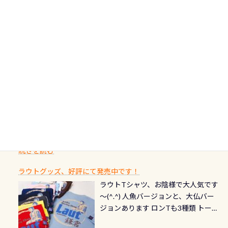
人生に寄り添います。 対象となるカ
ダイビング後に重要な…ランチ三浦・
んな川？ 長良川は日本三大清流(四万
してくれるので安心 お魚結構いま
潮噛みしてドライスーツに空気が入
ードについて 対象：2026年2月1日以
伊豆は海鮮系が美味しい所！ ご飯が
十川、柿田川)の１つに数えられる清
す！ ドチザメめっちゃいました(時期
り過ぎて急浮上…なんて事がないよう
降に新規発行されるPADI認定カード
美味しい宿に泊まりたい…など！ 皆様
流（水質汚染の少ない、または無い
によって水槽内にいる生態は変わり
にしっかり点検しましょう！まだし
カードの種類：ブルー：通常ゴール
のわがままに即座にお応えする為
川のこと）で岐阜県の郡上市に始ま
ます) 南国系のお魚いっぱいです で
た事がない方はこれを機会に是非や
ド：5スター店ブラック：プロレベル
に、お選びいただけるランチ処のリ
り、美濃を経て伊勢湾に流れます
もやはり人気は・・・ ウミガメちゃ
ってください！！ ●リストバルブの
期間：2026年2月1日〜2026年12月最
続きを読む
ストをエリア別で作り直してみまし
1985年には環境省の「名水100選」
ん！ダイバー慣れしていて、逃げませ
オーバーホールここはドライスーツ
終営業日までの発行分 【注意事項】
た「ここに行ってみたい！」なんて
にまた2001年には「日本の水浴場88
ん（むしろちょっかい出してくる）
クリーニング時に、分解洗浄しませ
PADI記念ダイブカードを発行できます！
※ PADI Freediver、Mermaid、EFR、
感じでお使いください～ ⇩⇩ グルメ
選」に全国で唯一河川で選ばれた清
潜降ロープに身を寄せて休憩中（可
ん意外と使用するこのバルブしっか
ダイバーの皆様自身の思い出に残し
TECなど特別プログラムの専用カー
情報ページはこちら
流です川にしては珍しく、水深が深
愛い！！） こんな感じで撮りまし
りと点検しておきましょう ●その他
たいダイブ本数の記念や思い出に残
ドが発行されるものやオリジナルカ
いところでは12mほどあり十分ダイビ
た(笑) レストランから水槽が見える
の箇所・防水ファスナーの劣化がな
るダイブの記念として、お気に入りの
ード対象のディスティンクティブ・
ングを楽しむことが出来ます 川原か
感じになっていて、食事しながら観賞
いか・ブーツの穴あきチェック・手
1枚を作成し残してみませんか？ 記念
スペシャルティ、AWAREデザインカ
らのエントリーエキジットは正に大
できます！ 水深9m 長さ12m 幅4m
首や首のシール部分の破れ、穴あき
ダイブや記念日のサプライズとして、
ードを申し込みの方は対象外となり
自然の中でのダイビングを実感させ
水温も23℃～25℃をキープ真冬でも
続きを読む
チェック など… 価格は と、各所こ
ご友人などへプレゼントすることも
ます。 ※ 2026年12月の認定でも、
てくれます 川でのダイビングとは
お楽しみ頂けます 反対側の窓からも
れだけかかります※給気バルブのみ
できます！ カードデザインは以下か
2027年1月以降に発行されるカードは
川なので勿論流れていますが、流れ
ラウトグッズ、好評にて発売中です！
見ることが出来るので、付き添いの方
のオーバーホールは5,500円 ただ毎回
ら選べます！ 記念の本数での作成は
通常デザインとなります ダイビン
る速さはゆっくりの場所もあれば、
ラウトTシャツ、お陰様で大人気です
とも記念撮影も出来ますよ スキンダ
修理や点検をする度に1行目の「水漏
勿論、お好きな数字や文字を入れら
グは、始めた「年」も思い出になる
速い場所もあります。海だとかなりの
～(^.^) 人魚バージョンと、大仏バー
イビングでも参加できます！ かなり
れ検査代」が5,500円掛かります そこ
れるので、お誕生日や色んな企画など
ダイビングを始めるきっかけは人そ
速さに感じられる場所もあります
ジョンあります ロンTも3種類 トート
楽しめます是非ご参加ください！ 写
で下記のキャンペーンを利用してみ
でのオリジナルの記念カードを自由
れぞれ。でも、「いつ始めたか」
が、水中のくぼみや岩陰に入ると嘘
バックも3種類ご用意(^.^) パーカーも
真撮影の練習や、4時間たっぷり利用
てはどうでしょうか？ 8/31までの間
に発行出来ますよ！ ただし、個人で
は、あとから振り返ると大切な思い