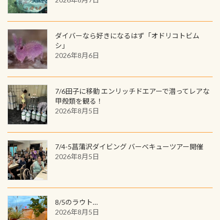
る)のは快感です！ 特別天然記念物
人魚が可愛い 着ると働く事になりま
ードに記載されたダイバーナンバー
「オオサンショウウオ」が見れる 長
すが、欲しい方リクエストください
で参加できるデジタルくじにチャレ
良川ダイビング最大の見どころがこ
(笑) ※カラーは変えられます
ンジできます。講習を終えたあとも、
ダイバーなら好きになるはず「オドリコトビム
の特別天然記念物の「オオサンショ
ワクワクが続く60周年限定企画で
シ」
ウウオ」です 大きなものでは体長1m
2026年8月6日
す。コースを修了されたら、ぜひ参加
を超える世界最大の両生類です個体
してみてくださいね 毎月60名様、年
数が少なくかなり貴重な生物です
間720名様にPADIグッズが当たるチ
が、ここ長良川ではかなりの確立で
ャンス 受講したPADIダイブセンター
7/6田子に移動 エンリッチドエアーで潜ってレアな
見ることが出来ます特別天然記念物
／リゾートが用意したオリジナル景
甲殻類を観る！
と言えば他には「
続きを読む
2026年8月5日
品が当たることも！ PADIデジタルく
じに参加する
7/4-5菖蒲沢ダイビング バーベキューツアー開催
2026年8月5日
8/5のラウト…
2026年8月5日