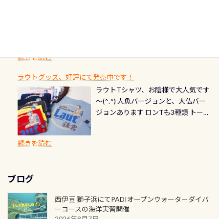
潜降ロープに身を寄せて休憩中（可
ん意外と使用するこのバルブしっか
ダイバーの皆様自身の思い出に残し
TECなど特別プログラムの専用カー
情報ページはこちら
流です川にしては珍しく、水深が深
愛い！！） こんな感じで撮りまし
りと点検しておきましょう ●その他
たいダイブ本数の記念や思い出に残
ドが発行されるものやオリジナルカ
いところでは12mほどあり十分ダイビ
た(笑) レストランから水槽が見える
の箇所・防水ファスナーの劣化がな
るダイブの記念として、お気に入りの
ード対象のディスティンクティブ・
ングを楽しむことが出来ます 川原か
感じになっていて、食事しながら観賞
いか・ブーツの穴あきチェック・手
1枚を作成し残してみませんか？ 記念
スペシャルティ、AWAREデザインカ
らのエントリーエキジットは正に大
できます！ 水深9m 長さ12m 幅4m
首や首のシール部分の破れ、穴あき
ダイブや記念日のサプライズとして、
ードを申し込みの方は対象外となり
自然の中でのダイビングを実感させ
水温も23℃～25℃をキープ真冬でも
続きを読む
チェック など… 価格は と、各所こ
ご友人などへプレゼントすることも
ます。 ※ 2026年12月の認定でも、
てくれます 川でのダイビングとは
お楽しみ頂けます 反対側の窓からも
れだけかかります※給気バルブのみ
できます！ カードデザインは以下か
2027年1月以降に発行されるカードは
川なので勿論流れていますが、流れ
ラウトグッズ、好評にて発売中です！
見ることが出来るので、付き添いの方
のオーバーホールは5,500円 ただ毎回
ら選べます！ 記念の本数での作成は
通常デザインとなります ダイビン
る速さはゆっくりの場所もあれば、
ラウトTシャツ、お陰様で大人気です
とも記念撮影も出来ますよ スキンダ
修理や点検をする度に1行目の「水漏
勿論、お好きな数字や文字を入れら
グは、始めた「年」も思い出になる
速い場所もあります。海だとかなりの
～(^.^) 人魚バージョンと、大仏バー
イビングでも参加できます！ かなり
れ検査代」が5,500円掛かります そこ
れるので、お誕生日や色んな企画など
ダイビングを始めるきっかけは人そ
速さに感じられる場所もあります
ジョンあります ロンTも3種類 トート
楽しめます是非ご参加ください！ 写
で下記のキャンペーンを利用してみ
でのオリジナルの記念カードを自由
れぞれ。でも、「いつ始めたか」
が、水中のくぼみや岩陰に入ると嘘
バックも3種類ご用意(^.^) パーカーも
真撮影の練習や、4時間たっぷり利用
てはどうでしょうか？ 8/31までの間
に発行出来ますよ！ ただし、個人で
は、あとから振り返ると大切な思い
のように流れが無くなる所もあり、そ
両デザインありますよん！ 胸には新
出来るので、普通に中性浮力の練習に
に、ドライスーツの点検・オーバー
PADIの本部へ直接の申請は出来ませ
出になります。 60周年という節目の
続きを読む
う行った所を案内して基本的には水
ロゴを採用！ 全てのグッズにはこの
もなりますヨ 料金等、詳しくは 詳細
ホールを出して頂いた方は、上記の
ん お問い合わせ、お申し込みの受付
年に、PADIとともに、あなたの海の
深が浅いので危険ではありません流
ラベルが付いてます(^.^) ・Tシャツ
はこちら
水検査料5,500円がなんと無料になり
窓口は、PADIダイブセンターのみ
物語を始めてみませんか。あなたの
れの速さから、渦になっている箇所
3,980円(税別) ・パーカー 6,980円 ・
ます！ ドライスーツクリーニングだ
勿論当店でも発行出来ます（他団体
最初の1枚、あるいは次の1枚が、60
もあればダウンカレントが発生して
ブログ
トートバック M 1,980円 ・トートバ
けでも出そうと思ってる方は、セッ
の方もOK） 詳しいページ作りました
周年記念デザインになります 今始
いる箇所などもあり、なかなか海では
ック S 1,390円 ・ロンT 4,200円 (すべ
トでこの水検査も出しましょう！そ
のでご覧ください下さい ➡︎ コチラ
めると、60周年ならではの楽しみ
西伊豆 獅子浜にてPADIオープンウォーターダイバ
見られない光景です 透明度の良い川
て税別) オマケ スタッフ用にポロシャ
し
続きを読む
も： PADIデジタルくじ PADIコース
ーコースの海洋実習開催
を数百メートルドリフトする(流され
ツも作ってみました 腰の位置にある
を修了してCカードを取得すると、カ
2026年8月7日