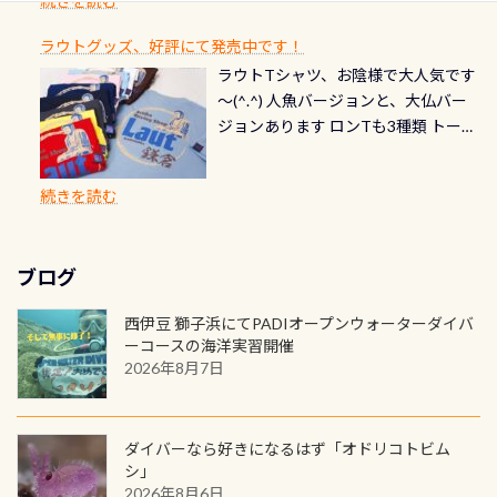
続きを読む
チェック など… 価格は と、各所こ
ご友人などへプレゼントすることも
ます。 ※ 2026年12月の認定でも、
てくれます 川でのダイビングとは
お楽しみ頂けます 反対側の窓からも
れだけかかります※給気バルブのみ
できます！ カードデザインは以下か
2027年1月以降に発行されるカードは
川なので勿論流れていますが、流れ
ラウトグッズ、好評にて発売中です！
見ることが出来るので、付き添いの方
のオーバーホールは5,500円 ただ毎回
ら選べます！ 記念の本数での作成は
通常デザインとなります ダイビン
る速さはゆっくりの場所もあれば、
ラウトTシャツ、お陰様で大人気です
とも記念撮影も出来ますよ スキンダ
修理や点検をする度に1行目の「水漏
勿論、お好きな数字や文字を入れら
グは、始めた「年」も思い出になる
速い場所もあります。海だとかなりの
～(^.^) 人魚バージョンと、大仏バー
イビングでも参加できます！ かなり
れ検査代」が5,500円掛かります そこ
れるので、お誕生日や色んな企画など
ダイビングを始めるきっかけは人そ
速さに感じられる場所もあります
ジョンあります ロンTも3種類 トート
楽しめます是非ご参加ください！ 写
で下記のキャンペーンを利用してみ
でのオリジナルの記念カードを自由
れぞれ。でも、「いつ始めたか」
が、水中のくぼみや岩陰に入ると嘘
バックも3種類ご用意(^.^) パーカーも
真撮影の練習や、4時間たっぷり利用
てはどうでしょうか？ 8/31までの間
に発行出来ますよ！ ただし、個人で
は、あとから振り返ると大切な思い
のように流れが無くなる所もあり、そ
両デザインありますよん！ 胸には新
出来るので、普通に中性浮力の練習に
に、ドライスーツの点検・オーバー
PADIの本部へ直接の申請は出来ませ
出になります。 60周年という節目の
続きを読む
う行った所を案内して基本的には水
ロゴを採用！ 全てのグッズにはこの
もなりますヨ 料金等、詳しくは 詳細
ホールを出して頂いた方は、上記の
ん お問い合わせ、お申し込みの受付
年に、PADIとともに、あなたの海の
深が浅いので危険ではありません流
ラベルが付いてます(^.^) ・Tシャツ
はこちら
水検査料5,500円がなんと無料になり
窓口は、PADIダイブセンターのみ
物語を始めてみませんか。あなたの
れの速さから、渦になっている箇所
3,980円(税別) ・パーカー 6,980円 ・
ます！ ドライスーツクリーニングだ
勿論当店でも発行出来ます（他団体
最初の1枚、あるいは次の1枚が、60
もあればダウンカレントが発生して
ブログ
トートバック M 1,980円 ・トートバ
けでも出そうと思ってる方は、セッ
の方もOK） 詳しいページ作りました
周年記念デザインになります 今始
いる箇所などもあり、なかなか海では
ック S 1,390円 ・ロンT 4,200円 (すべ
トでこの水検査も出しましょう！そ
のでご覧ください下さい ➡︎ コチラ
めると、60周年ならではの楽しみ
西伊豆 獅子浜にてPADIオープンウォーターダイバ
見られない光景です 透明度の良い川
て税別) オマケ スタッフ用にポロシャ
し
続きを読む
も： PADIデジタルくじ PADIコース
ーコースの海洋実習開催
を数百メートルドリフトする(流され
ツも作ってみました 腰の位置にある
を修了してCカードを取得すると、カ
2026年8月7日
る)のは快感です！ 特別天然記念物
人魚が可愛い 着ると働く事になりま
ードに記載されたダイバーナンバー
「オオサンショウウオ」が見れる 長
すが、欲しい方リクエストください
で参加できるデジタルくじにチャレ
良川ダイビング最大の見どころがこ
(笑) ※カラーは変えられます
ンジできます。講習を終えたあとも、
ダイバーなら好きになるはず「オドリコトビム
の特別天然記念物の「オオサンショ
ワクワクが続く60周年限定企画で
シ」
ウウオ」です 大きなものでは体長1m
2026年8月6日
す。コースを修了されたら、ぜひ参加