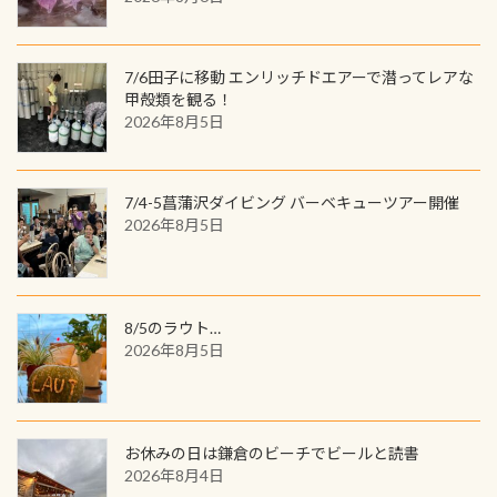
を超える世界最大の両生類です個体
してみてくださいね 毎月60名様、年
数が少なくかなり貴重な生物です
間720名様にPADIグッズが当たるチ
が、ここ長良川ではかなりの確立で
ャンス 受講したPADIダイブセンター
7/6田子に移動 エンリッチドエアーで潜ってレアな
見ることが出来ます特別天然記念物
／リゾートが用意したオリジナル景
甲殻類を観る！
と言えば他には「
続きを読む
2026年8月5日
品が当たることも！ PADIデジタルく
じに参加する
7/4-5菖蒲沢ダイビング バーベキューツアー開催
2026年8月5日
8/5のラウト…
2026年8月5日
お休みの日は鎌倉のビーチでビールと読書
2026年8月4日