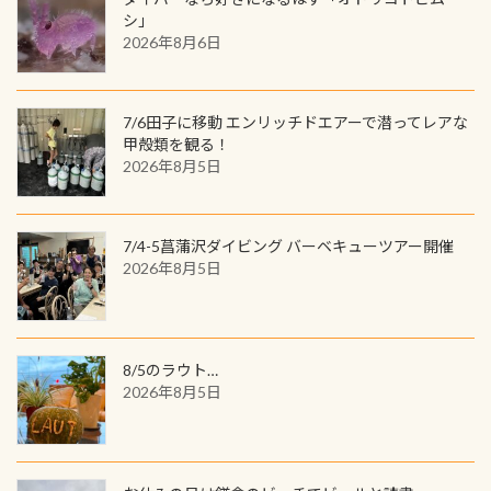
の特別天然記念物の「オオサンショ
ワクワクが続く60周年限定企画で
シ」
ウウオ」です 大きなものでは体長1m
2026年8月6日
す。コースを修了されたら、ぜひ参加
を超える世界最大の両生類です個体
してみてくださいね 毎月60名様、年
数が少なくかなり貴重な生物です
間720名様にPADIグッズが当たるチ
が、ここ長良川ではかなりの確立で
ャンス 受講したPADIダイブセンター
7/6田子に移動 エンリッチドエアーで潜ってレアな
見ることが出来ます特別天然記念物
／リゾートが用意したオリジナル景
甲殻類を観る！
と言えば他には「
続きを読む
2026年8月5日
品が当たることも！ PADIデジタルく
じに参加する
7/4-5菖蒲沢ダイビング バーベキューツアー開催
2026年8月5日
8/5のラウト…
2026年8月5日