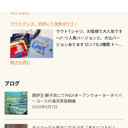
1枚を作成し残してみませんか？ 記念
スペシャルティ、AWAREデザインカ
らのエントリーエキジットは正に大
できます！ 水深9m 長さ12m 幅4m
首や首のシール部分の破れ、穴あき
ダイブや記念日のサプライズとして、
ードを申し込みの方は対象外となり
自然の中でのダイビングを実感させ
水温も23℃～25℃をキープ真冬でも
続きを読む
チェック など… 価格は と、各所こ
ご友人などへプレゼントすることも
ます。 ※ 2026年12月の認定でも、
てくれます 川でのダイビングとは
お楽しみ頂けます 反対側の窓からも
れだけかかります※給気バルブのみ
できます！ カードデザインは以下か
2027年1月以降に発行されるカードは
川なので勿論流れていますが、流れ
ラウトグッズ、好評にて発売中です！
見ることが出来るので、付き添いの方
のオーバーホールは5,500円 ただ毎回
ら選べます！ 記念の本数での作成は
通常デザインとなります ダイビン
る速さはゆっくりの場所もあれば、
ラウトTシャツ、お陰様で大人気です
とも記念撮影も出来ますよ スキンダ
修理や点検をする度に1行目の「水漏
勿論、お好きな数字や文字を入れら
グは、始めた「年」も思い出になる
速い場所もあります。海だとかなりの
～(^.^) 人魚バージョンと、大仏バー
イビングでも参加できます！ かなり
れ検査代」が5,500円掛かります そこ
れるので、お誕生日や色んな企画など
ダイビングを始めるきっかけは人そ
速さに感じられる場所もあります
ジョンあります ロンTも3種類 トート
楽しめます是非ご参加ください！ 写
で下記のキャンペーンを利用してみ
でのオリジナルの記念カードを自由
れぞれ。でも、「いつ始めたか」
が、水中のくぼみや岩陰に入ると嘘
バックも3種類ご用意(^.^) パーカーも
真撮影の練習や、4時間たっぷり利用
てはどうでしょうか？ 8/31までの間
に発行出来ますよ！ ただし、個人で
は、あとから振り返ると大切な思い
のように流れが無くなる所もあり、そ
両デザインありますよん！ 胸には新
出来るので、普通に中性浮力の練習に
に、ドライスーツの点検・オーバー
PADIの本部へ直接の申請は出来ませ
出になります。 60周年という節目の
続きを読む
う行った所を案内して基本的には水
ロゴを採用！ 全てのグッズにはこの
もなりますヨ 料金等、詳しくは 詳細
ホールを出して頂いた方は、上記の
ん お問い合わせ、お申し込みの受付
年に、PADIとともに、あなたの海の
深が浅いので危険ではありません流
ラベルが付いてます(^.^) ・Tシャツ
はこちら
水検査料5,500円がなんと無料になり
窓口は、PADIダイブセンターのみ
物語を始めてみませんか。あなたの
れの速さから、渦になっている箇所
3,980円(税別) ・パーカー 6,980円 ・
ます！ ドライスーツクリーニングだ
勿論当店でも発行出来ます（他団体
最初の1枚、あるいは次の1枚が、60
もあればダウンカレントが発生して
ブログ
トートバック M 1,980円 ・トートバ
けでも出そうと思ってる方は、セッ
の方もOK） 詳しいページ作りました
周年記念デザインになります 今始
いる箇所などもあり、なかなか海では
ック S 1,390円 ・ロンT 4,200円 (すべ
トでこの水検査も出しましょう！そ
のでご覧ください下さい ➡︎ コチラ
めると、60周年ならではの楽しみ
西伊豆 獅子浜にてPADIオープンウォーターダイバ
見られない光景です 透明度の良い川
て税別) オマケ スタッフ用にポロシャ
し
続きを読む
も： PADIデジタルくじ PADIコース
ーコースの海洋実習開催
を数百メートルドリフトする(流され
ツも作ってみました 腰の位置にある
を修了してCカードを取得すると、カ
2026年8月7日
る)のは快感です！ 特別天然記念物
人魚が可愛い 着ると働く事になりま
ードに記載されたダイバーナンバー
「オオサンショウウオ」が見れる 長
すが、欲しい方リクエストください
で参加できるデジタルくじにチャレ
良川ダイビング最大の見どころがこ
(笑) ※カラーは変えられます
ンジできます。講習を終えたあとも、
ダイバーなら好きになるはず「オドリコトビム