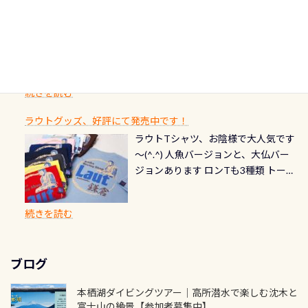
※ PADI Freediver、Mermaid、EFR、
感じでお使いください～ ⇩⇩ グルメ
選」に全国で唯一河川で選ばれた清
潜降ロープに身を寄せて休憩中（可
ん意外と使用するこのバルブしっか
ダイバーの皆様自身の思い出に残し
TECなど特別プログラムの専用カー
情報ページはこちら
流です川にしては珍しく、水深が深
愛い！！） こんな感じで撮りまし
りと点検しておきましょう ●その他
たいダイブ本数の記念や思い出に残
ドが発行されるものやオリジナルカ
いところでは12mほどあり十分ダイビ
た(笑) レストランから水槽が見える
の箇所・防水ファスナーの劣化がな
るダイブの記念として、お気に入りの
ード対象のディスティンクティブ・
ングを楽しむことが出来ます 川原か
感じになっていて、食事しながら観賞
いか・ブーツの穴あきチェック・手
1枚を作成し残してみませんか？ 記念
スペシャルティ、AWAREデザインカ
らのエントリーエキジットは正に大
できます！ 水深9m 長さ12m 幅4m
首や首のシール部分の破れ、穴あき
ダイブや記念日のサプライズとして、
ードを申し込みの方は対象外となり
自然の中でのダイビングを実感させ
水温も23℃～25℃をキープ真冬でも
続きを読む
チェック など… 価格は と、各所こ
ご友人などへプレゼントすることも
ます。 ※ 2026年12月の認定でも、
てくれます 川でのダイビングとは
お楽しみ頂けます 反対側の窓からも
れだけかかります※給気バルブのみ
できます！ カードデザインは以下か
2027年1月以降に発行されるカードは
川なので勿論流れていますが、流れ
ラウトグッズ、好評にて発売中です！
見ることが出来るので、付き添いの方
のオーバーホールは5,500円 ただ毎回
ら選べます！ 記念の本数での作成は
通常デザインとなります ダイビン
る速さはゆっくりの場所もあれば、
ラウトTシャツ、お陰様で大人気です
とも記念撮影も出来ますよ スキンダ
修理や点検をする度に1行目の「水漏
勿論、お好きな数字や文字を入れら
グは、始めた「年」も思い出になる
速い場所もあります。海だとかなりの
～(^.^) 人魚バージョンと、大仏バー
イビングでも参加できます！ かなり
れ検査代」が5,500円掛かります そこ
れるので、お誕生日や色んな企画など
ダイビングを始めるきっかけは人そ
速さに感じられる場所もあります
ジョンあります ロンTも3種類 トート
楽しめます是非ご参加ください！ 写
で下記のキャンペーンを利用してみ
でのオリジナルの記念カードを自由
れぞれ。でも、「いつ始めたか」
が、水中のくぼみや岩陰に入ると嘘
バックも3種類ご用意(^.^) パーカーも
真撮影の練習や、4時間たっぷり利用
てはどうでしょうか？ 8/31までの間
に発行出来ますよ！ ただし、個人で
は、あとから振り返ると大切な思い
のように流れが無くなる所もあり、そ
両デザインありますよん！ 胸には新
出来るので、普通に中性浮力の練習に
に、ドライスーツの点検・オーバー
PADIの本部へ直接の申請は出来ませ
出になります。 60周年という節目の
続きを読む
う行った所を案内して基本的には水
ロゴを採用！ 全てのグッズにはこの
もなりますヨ 料金等、詳しくは 詳細
ホールを出して頂いた方は、上記の
ん お問い合わせ、お申し込みの受付
年に、PADIとともに、あなたの海の
深が浅いので危険ではありません流
ラベルが付いてます(^.^) ・Tシャツ
はこちら
水検査料5,500円がなんと無料になり
窓口は、PADIダイブセンターのみ
物語を始めてみませんか。あなたの
れの速さから、渦になっている箇所
3,980円(税別) ・パーカー 6,980円 ・
ます！ ドライスーツクリーニングだ
勿論当店でも発行出来ます（他団体
最初の1枚、あるいは次の1枚が、60
もあればダウンカレントが発生して
ブログ
トートバック M 1,980円 ・トートバ
けでも出そうと思ってる方は、セッ
の方もOK） 詳しいページ作りました
周年記念デザインになります 今始
いる箇所などもあり、なかなか海では
ック S 1,390円 ・ロンT 4,200円 (すべ
トでこの水検査も出しましょう！そ
のでご覧ください下さい ➡︎ コチラ
めると、60周年ならではの楽しみ
本栖湖ダイビングツアー｜高所潜水で楽しむ沈木と
見られない光景です 透明度の良い川
て税別) オマケ スタッフ用にポロシャ
し
続きを読む
も： PADIデジタルくじ PADIコース
富士山の絶景【参加者募集中】