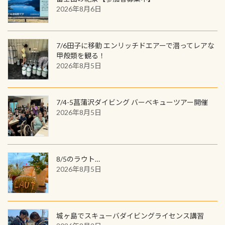
を数百メートルドリフトする(流され
ツも作ってみました 腰の位置にある
を修了してCカードを取得すると、カ
2026年8月6日
る)のは快感です！ 特別天然記念物
人魚が可愛い 着ると働く事になりま
ードに記載されたダイバーナンバー
「オオサンショウウオ」が見れる 長
すが、欲しい方リクエストください
で参加できるデジタルくじにチャレ
良川ダイビング最大の見どころがこ
(笑) ※カラーは変えられます
ンジできます。講習を終えたあとも、
7/6田子に移動 エンリッチドエアーで潜ってレアな
の特別天然記念物の「オオサンショ
ワクワクが続く60周年限定企画で
甲殻類を観る！
ウウオ」です 大きなものでは体長1m
2026年8月5日
す。コースを修了されたら、ぜひ参加
を超える世界最大の両生類です個体
してみてくださいね 毎月60名様、年
数が少なくかなり貴重な生物です
間720名様にPADIグッズが当たるチ
が、ここ長良川ではかなりの確立で
ャンス 受講したPADIダイブセンター
7/4-5菖蒲沢ダイビング バーベキューツアー開催
見ることが出来ます特別天然記念物
／リゾートが用意したオリジナル景
2026年8月5日
と言えば他には「
続きを読む
品が当たることも！ PADIデジタルく
じに参加する
8/5のラウト…
2026年8月5日
城ヶ島でスキューバダイビングライセンス講習