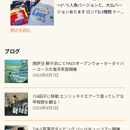
勿論、お好きな数字や文字を入れら
グは、始めた「年」も思い出になる
速い場所もあります。海だとかなりの
～(^.^) 人魚バージョンと、大仏バー
イビングでも参加できます！ かなり
れ検査代」が5,500円掛かります そこ
れるので、お誕生日や色んな企画など
ダイビングを始めるきっかけは人そ
速さに感じられる場所もあります
ジョンあります ロンTも3種類 トート
楽しめます是非ご参加ください！ 写
で下記のキャンペーンを利用してみ
でのオリジナルの記念カードを自由
れぞれ。でも、「いつ始めたか」
が、水中のくぼみや岩陰に入ると嘘
バックも3種類ご用意(^.^) パーカーも
真撮影の練習や、4時間たっぷり利用
てはどうでしょうか？ 8/31までの間
に発行出来ますよ！ ただし、個人で
は、あとから振り返ると大切な思い
のように流れが無くなる所もあり、そ
両デザインありますよん！ 胸には新
出来るので、普通に中性浮力の練習に
に、ドライスーツの点検・オーバー
PADIの本部へ直接の申請は出来ませ
出になります。 60周年という節目の
続きを読む
う行った所を案内して基本的には水
ロゴを採用！ 全てのグッズにはこの
もなりますヨ 料金等、詳しくは 詳細
ホールを出して頂いた方は、上記の
ん お問い合わせ、お申し込みの受付
年に、PADIとともに、あなたの海の
深が浅いので危険ではありません流
ラベルが付いてます(^.^) ・Tシャツ
はこちら
水検査料5,500円がなんと無料になり
窓口は、PADIダイブセンターのみ
物語を始めてみませんか。あなたの
れの速さから、渦になっている箇所
3,980円(税別) ・パーカー 6,980円 ・
ます！ ドライスーツクリーニングだ
勿論当店でも発行出来ます（他団体
最初の1枚、あるいは次の1枚が、60
もあればダウンカレントが発生して
ブログ
トートバック M 1,980円 ・トートバ
けでも出そうと思ってる方は、セッ
の方もOK） 詳しいページ作りました
周年記念デザインになります 今始
いる箇所などもあり、なかなか海では
ック S 1,390円 ・ロンT 4,200円 (すべ
トでこの水検査も出しましょう！そ
のでご覧ください下さい ➡︎ コチラ
めると、60周年ならではの楽しみ
西伊豆 獅子浜にてPADIオープンウォーターダイバ
見られない光景です 透明度の良い川
て税別) オマケ スタッフ用にポロシャ
し
続きを読む
も： PADIデジタルくじ PADIコース
ーコースの海洋実習開催
を数百メートルドリフトする(流され
ツも作ってみました 腰の位置にある
を修了してCカードを取得すると、カ
2026年8月7日
る)のは快感です！ 特別天然記念物
人魚が可愛い 着ると働く事になりま
ードに記載されたダイバーナンバー
「オオサンショウウオ」が見れる 長
すが、欲しい方リクエストください
で参加できるデジタルくじにチャレ
良川ダイビング最大の見どころがこ
(笑) ※カラーは変えられます
ンジできます。講習を終えたあとも、
7/6田子に移動 エンリッチドエアーで潜ってレアな
の特別天然記念物の「オオサンショ
ワクワクが続く60周年限定企画で
甲殻類を観る！
ウウオ」です 大きなものでは体長1m
2026年8月5日
す。コースを修了されたら、ぜひ参加
を超える世界最大の両生類です個体
してみてくださいね 毎月60名様、年
数が少なくかなり貴重な生物です
間720名様にPADIグッズが当たるチ
が、ここ長良川ではかなりの確立で
ャンス 受講したPADIダイブセンター
7/4-5菖蒲沢ダイビング バーベキューツアー開催