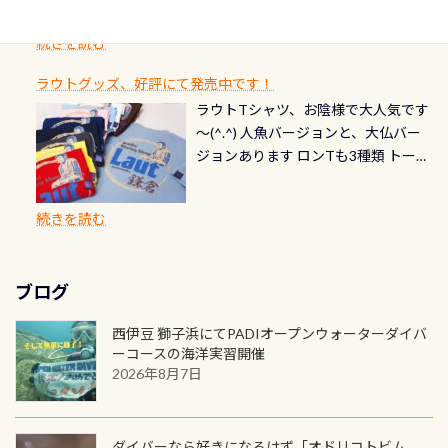
1枚を作成し残してみませんか？ 記念
スペシャルティ、AWAREデザインカ
らのエントリーエキジットは正に大
できます！ 水深9m 長さ12m 幅4m
首や首のシール部分の破れ、穴あき
ダイブや記念日のサプライズとして、
ードを申し込みの方は対象外となり
自然の中でのダイビングを実感させ
水温も23℃～25℃をキープ真冬でも
続きを読む
チェック など… 価格は と、各所こ
ご友人などへプレゼントすることも
ます。 ※ 2026年12月の認定でも、
てくれます 川でのダイビングとは
お楽しみ頂けます 反対側の窓からも
れだけかかります※給気バルブのみ
できます！ カードデザインは以下か
2027年1月以降に発行されるカードは
川なので勿論流れていますが、流れ
ラウトグッズ、好評にて発売中です！
見ることが出来るので、付き添いの方
のオーバーホールは5,500円 ただ毎回
ら選べます！ 記念の本数での作成は
通常デザインとなります ダイビン
る速さはゆっくりの場所もあれば、
ラウトTシャツ、お陰様で大人気です
とも記念撮影も出来ますよ スキンダ
修理や点検をする度に1行目の「水漏
勿論、お好きな数字や文字を入れら
グは、始めた「年」も思い出になる
速い場所もあります。海だとかなりの
～(^.^) 人魚バージョンと、大仏バー
イビングでも参加できます！ かなり
れ検査代」が5,500円掛かります そこ
れるので、お誕生日や色んな企画など
ダイビングを始めるきっかけは人そ
速さに感じられる場所もあります
ジョンあります ロンTも3種類 トート
楽しめます是非ご参加ください！ 写
で下記のキャンペーンを利用してみ
でのオリジナルの記念カードを自由
れぞれ。でも、「いつ始めたか」
が、水中のくぼみや岩陰に入ると嘘
バックも3種類ご用意(^.^) パーカーも
真撮影の練習や、4時間たっぷり利用
てはどうでしょうか？ 8/31までの間
に発行出来ますよ！ ただし、個人で
は、あとから振り返ると大切な思い
のように流れが無くなる所もあり、そ
両デザインありますよん！ 胸には新
出来るので、普通に中性浮力の練習に
に、ドライスーツの点検・オーバー
PADIの本部へ直接の申請は出来ませ
出になります。 60周年という節目の
続きを読む
う行った所を案内して基本的には水
ロゴを採用！ 全てのグッズにはこの
もなりますヨ 料金等、詳しくは 詳細
ホールを出して頂いた方は、上記の
ん お問い合わせ、お申し込みの受付
年に、PADIとともに、あなたの海の
深が浅いので危険ではありません流
ラベルが付いてます(^.^) ・Tシャツ
はこちら
水検査料5,500円がなんと無料になり
窓口は、PADIダイブセンターのみ
物語を始めてみませんか。あなたの
れの速さから、渦になっている箇所
3,980円(税別) ・パーカー 6,980円 ・
ます！ ドライスーツクリーニングだ
勿論当店でも発行出来ます（他団体
最初の1枚、あるいは次の1枚が、60
もあればダウンカレントが発生して
ブログ
トートバック M 1,980円 ・トートバ
けでも出そうと思ってる方は、セッ
の方もOK） 詳しいページ作りました
周年記念デザインになります 今始
いる箇所などもあり、なかなか海では
ック S 1,390円 ・ロンT 4,200円 (すべ
トでこの水検査も出しましょう！そ
のでご覧ください下さい ➡︎ コチラ
めると、60周年ならではの楽しみ
西伊豆 獅子浜にてPADIオープンウォーターダイバ
見られない光景です 透明度の良い川
て税別) オマケ スタッフ用にポロシャ
し
続きを読む
も： PADIデジタルくじ PADIコース
ーコースの海洋実習開催
を数百メートルドリフトする(流され
ツも作ってみました 腰の位置にある
を修了してCカードを取得すると、カ
2026年8月7日
る)のは快感です！ 特別天然記念物
人魚が可愛い 着ると働く事になりま
ードに記載されたダイバーナンバー
「オオサンショウウオ」が見れる 長
すが、欲しい方リクエストください
で参加できるデジタルくじにチャレ
良川ダイビング最大の見どころがこ
(笑) ※カラーは変えられます
ンジできます。講習を終えたあとも、
ダイバーなら好きになるはず「オドリコトビム