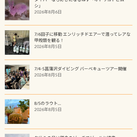
の特別天然記念物の「オオサンショ
ワクワクが続く60周年限定企画で
シ」
ウウオ」です 大きなものでは体長1m
2026年8月6日
す。コースを修了されたら、ぜひ参加
を超える世界最大の両生類です個体
してみてくださいね 毎月60名様、年
数が少なくかなり貴重な生物です
間720名様にPADIグッズが当たるチ
が、ここ長良川ではかなりの確立で
ャンス 受講したPADIダイブセンター
7/6田子に移動 エンリッチドエアーで潜ってレアな
見ることが出来ます特別天然記念物
／リゾートが用意したオリジナル景
甲殻類を観る！
と言えば他には「
続きを読む
2026年8月5日
品が当たることも！ PADIデジタルく
じに参加する
7/4-5菖蒲沢ダイビング バーベキューツアー開催
2026年8月5日
8/5のラウト…
2026年8月5日