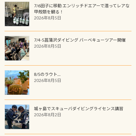
(笑) ※カラーは変えられます
ンジできます。講習を終えたあとも、
7/6田子に移動 エンリッチドエアーで潜ってレアな
の特別天然記念物の「オオサンショ
ワクワクが続く60周年限定企画で
甲殻類を観る！
ウウオ」です 大きなものでは体長1m
2026年8月5日
す。コースを修了されたら、ぜひ参加
を超える世界最大の両生類です個体
してみてくださいね 毎月60名様、年
数が少なくかなり貴重な生物です
間720名様にPADIグッズが当たるチ
が、ここ長良川ではかなりの確立で
ャンス 受講したPADIダイブセンター
7/4-5菖蒲沢ダイビング バーベキューツアー開催
見ることが出来ます特別天然記念物
／リゾートが用意したオリジナル景
2026年8月5日
と言えば他には「
続きを読む
品が当たることも！ PADIデジタルく
じに参加する
8/5のラウト…
2026年8月5日
城ヶ島でスキューバダイビングライセンス講習
2026年8月2日