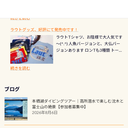
ード対象のディスティンクティブ・
ングを楽しむことが出来ます 川原か
感じになっていて、食事しながら観賞
いか・ブーツの穴あきチェック・手
1枚を作成し残してみませんか？ 記念
スペシャルティ、AWAREデザインカ
らのエントリーエキジットは正に大
できます！ 水深9m 長さ12m 幅4m
首や首のシール部分の破れ、穴あき
ダイブや記念日のサプライズとして、
ードを申し込みの方は対象外となり
自然の中でのダイビングを実感させ
水温も23℃～25℃をキープ真冬でも
続きを読む
チェック など… 価格は と、各所こ
ご友人などへプレゼントすることも
ます。 ※ 2026年12月の認定でも、
てくれます 川でのダイビングとは
お楽しみ頂けます 反対側の窓からも
れだけかかります※給気バルブのみ
できます！ カードデザインは以下か
2027年1月以降に発行されるカードは
川なので勿論流れていますが、流れ
ラウトグッズ、好評にて発売中です！
見ることが出来るので、付き添いの方
のオーバーホールは5,500円 ただ毎回
ら選べます！ 記念の本数での作成は
通常デザインとなります ダイビン
る速さはゆっくりの場所もあれば、
ラウトTシャツ、お陰様で大人気です
とも記念撮影も出来ますよ スキンダ
修理や点検をする度に1行目の「水漏
勿論、お好きな数字や文字を入れら
グは、始めた「年」も思い出になる
速い場所もあります。海だとかなりの
～(^.^) 人魚バージョンと、大仏バー
イビングでも参加できます！ かなり
れ検査代」が5,500円掛かります そこ
れるので、お誕生日や色んな企画など
ダイビングを始めるきっかけは人そ
速さに感じられる場所もあります
ジョンあります ロンTも3種類 トート
楽しめます是非ご参加ください！ 写
で下記のキャンペーンを利用してみ
でのオリジナルの記念カードを自由
れぞれ。でも、「いつ始めたか」
が、水中のくぼみや岩陰に入ると嘘
バックも3種類ご用意(^.^) パーカーも
真撮影の練習や、4時間たっぷり利用
てはどうでしょうか？ 8/31までの間
に発行出来ますよ！ ただし、個人で
は、あとから振り返ると大切な思い
のように流れが無くなる所もあり、そ
両デザインありますよん！ 胸には新
出来るので、普通に中性浮力の練習に
に、ドライスーツの点検・オーバー
PADIの本部へ直接の申請は出来ませ
出になります。 60周年という節目の
続きを読む
う行った所を案内して基本的には水
ロゴを採用！ 全てのグッズにはこの
もなりますヨ 料金等、詳しくは 詳細
ホールを出して頂いた方は、上記の
ん お問い合わせ、お申し込みの受付
年に、PADIとともに、あなたの海の
深が浅いので危険ではありません流
ラベルが付いてます(^.^) ・Tシャツ
はこちら
水検査料5,500円がなんと無料になり
窓口は、PADIダイブセンターのみ
物語を始めてみませんか。あなたの
れの速さから、渦になっている箇所
3,980円(税別) ・パーカー 6,980円 ・
ます！ ドライスーツクリーニングだ
勿論当店でも発行出来ます（他団体
最初の1枚、あるいは次の1枚が、60
もあればダウンカレントが発生して
ブログ
トートバック M 1,980円 ・トートバ
けでも出そうと思ってる方は、セッ
の方もOK） 詳しいページ作りました
周年記念デザインになります 今始
いる箇所などもあり、なかなか海では
ック S 1,390円 ・ロンT 4,200円 (すべ
トでこの水検査も出しましょう！そ
のでご覧ください下さい ➡︎ コチラ
めると、60周年ならではの楽しみ
本栖湖ダイビングツアー｜高所潜水で楽しむ沈木と
見られない光景です 透明度の良い川
て税別) オマケ スタッフ用にポロシャ
し
続きを読む
も： PADIデジタルくじ PADIコース
富士山の絶景【参加者募集中】
を数百メートルドリフトする(流され
ツも作ってみました 腰の位置にある
を修了してCカードを取得すると、カ
2026年8月6日
る)のは快感です！ 特別天然記念物
人魚が可愛い 着ると働く事になりま
ードに記載されたダイバーナンバー
「オオサンショウウオ」が見れる 長
すが、欲しい方リクエストください
で参加できるデジタルくじにチャレ
良川ダイビング最大の見どころがこ